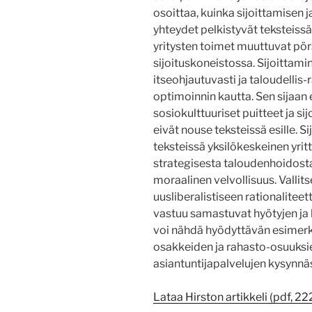
osoittaa, kuinka sijoittamisen j
yhteydet pelkistyvät teksteissä
yritysten toimet muuttuvat pör
sijoituskoneistossa. Sijoittam
itseohjautuvasti ja taloudellis-r
optimoinnin kautta. Sen sijaan 
sosiokulttuuriset puitteet ja si
eivät nouse teksteissä esille. S
teksteissä yksilökeskeinen yrit
strategisesta taloudenhoidosta
moraalinen velvollisuus. Vallits
uusliberalistiseen rationaliteett
vastuu samastuvat hyötyjen ja 
voi nähdä hyödyttävän esimerki
osakkeiden ja rahasto-osuuksi
asiantuntijapalvelujen kysynnä
Lataa Hirston artikkeli (pdf, 22