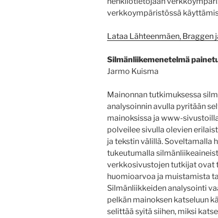
henkilötietojaan verkkoympäri
verkkoympäristössä käyttämist
Lataa Lähteenmäen, Braggen ja 
Silmänliikemenetelmä painet
Jarmo Kuisma
Mainonnan tutkimuksessa silmän
analysoinnin avulla pyritään sel
mainoksissa ja www-sivustoilla
polveilee sivulla olevien erilai
ja tekstin välillä. Soveltamalla
tukeutumalla silmänliikeaineis
verkkosivustojen tutkijat ovat
huomioarvoa ja muistamista ta
Silmänliikkeiden analysointi vaa
pelkän mainoksen katseluun käy
selittää syitä siihen, miksi kat