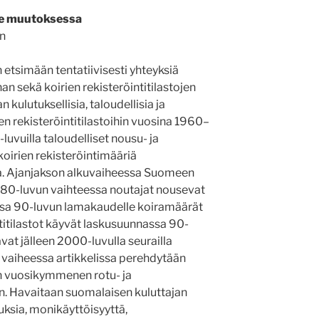
e muutoksessa
en
etsimään tentatiivisesti yhteyksiä
n sekä koirien rekisteröintitilastojen
n kulutuksellisia, taloudellisia ja
 rekisteröintitilastoihin vuosina 1960–
vuilla taloudelliset nousu- ja
koirien rekisteröintimääriä
a. Ajanjakson alkuvaiheessa Suomeen
 80-luvun vaihteessa noutajat nousevat
aessa 90-luvun lamakaudelle koiramäärät
ntitilastot käyvät laskusuunnassa 90-
vat jälleen 2000-luvulla seurailla
 vaiheessa artikkelissa perehdytään
n vuosikymmenen rotu- ja
n. Havaitaan suomalaisen kuluttajan
uksia, monikäyttöisyyttä,