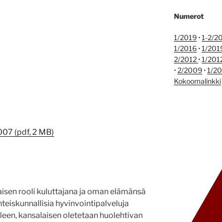
Numerot
1/2019
•
1-2/2
1/2016
•
1/201
2/2012
•
1/201
•
2/2009
•
1/2
Kokoomalinkki
007 (pdf, 2 MB)
isen rooli kuluttajana ja oman elämänsä
hteiskunnallisia hyvinvointipalveluja
elleen, kansalaisen oletetaan huolehtivan