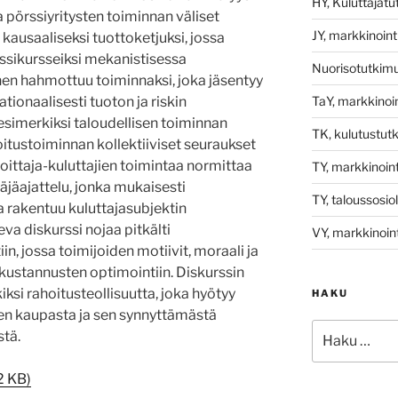
HY, Kuluttajat
a pörssiyritysten toiminnan väliset
JY, markkinoint
 kausaaliseksi tuottoketjuksi, jossa
ssikursseiksi mekanistisessa
Nuorisotutkim
inen hahmottuu toiminnaksi, joka jäsentyy
TaY, markkinoin
ationaalisesti tuoton ja riskin
esimerkiksi taloudellisen toiminnan
TK, kulutustut
joitustoiminnan kollektiiviset seuraukset
ijoittaja-kuluttajien toimintaa normittaa
TY, markkinoint
täjäajattelu, jonka mukaisesti
TY, taloussosio
 rakentuu kuluttajasubjektin
eva diskurssi nojaa pitkälti
VY, markkinoint
iin, jossa toimijoiden motiivit, moraali ja
kustannusten optimointiin. Diskurssin
ksi rahoitusteollisuutta, joka hyötyy
HAKU
en kaupasta ja sen synnyttämästä
Etsi:
stä.
2 KB)