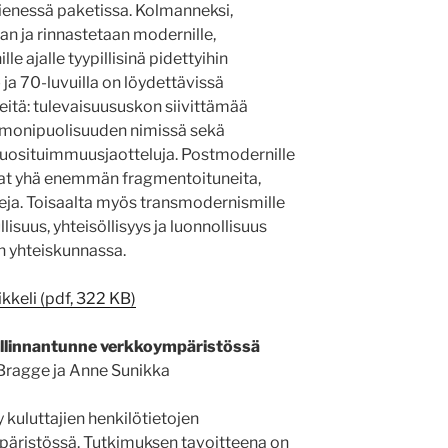
pienessä paketissa. Kolmanneksi,
an ja rinnastetaan modernille,
e ajalle tyypillisinä pidettyihin
 ja 70-luvuilla on löydettävissä
rteitä: tulevaisuususkon siivittämää
 monipuolisuuden nimissä sekä
ä suosituimmuusjaotteluja. Postmodernille
ovat yhä enemmän fragmentoituneita,
teja. Toisaalta myös transmodernismille
llisuus, yhteisöllisyys ja luonnollisuus
n yhteiskunnassa.
ikkeli (pdf, 322 KB)
hallinnantunne verkkoympäristössä
Bragge ja Anne Sunikka
 kuluttajien henkilötietojen
äristössä. Tutkimuksen tavoitteena on