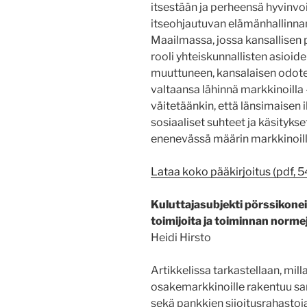
itsestään ja perheensä hyvinvo
itseohjautuvan elämänhallinnan 
Maailmassa, jossa kansallisen 
rooli yhteiskunnallisten asioid
muuttuneen, kansalaisen odote
valtaansa lähinnä markkinoilla
väitetäänkin, että länsimaisen i
sosiaaliset suhteet ja käsityks
enenevässä määrin markkinoilla
Lataa koko pääkirjoitus (pdf, 5
Kuluttajasubjekti pörssikone
toimijoita ja toiminnan norm
Heidi Hirsto
Artikkelissa tarkastellaan, milla
osakemarkkinoille rakentuu san
sekä pankkien sijoitusrahastoja