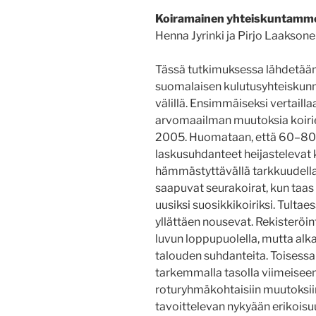
Koiramainen yhteiskuntamm
Henna Jyrinki ja Pirjo Laakson
Tässä tutkimuksessa lähdetään 
suomalaisen kulutusyhteiskunna
välillä. Ensimmäiseksi vertaillaa
arvomaailman muutoksia koirien
2005. Huomataan, että 60–80-lu
laskusuhdanteet heijastelevat 
hämmästyttävällä tarkkuudell
saapuvat seurakoirat, kun taas
uusiksi suosikkikoiriksi. Tult
yllättäen nousevat. Rekisteröi
luvun loppupuolella, mutta alka
talouden suhdanteita. Toisessa
tarkemmalla tasolla viimeisee
roturyhmäkohtaisiin muutoksii
tavoittelevan nykyään erikoisu