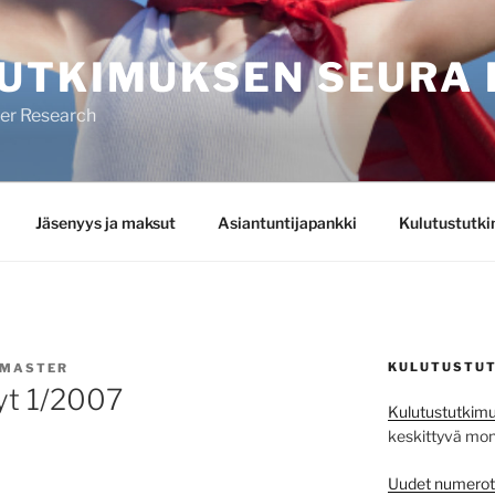
UTKIMUKSEN SEURA 
mer Research
Jäsenyys ja maksut
Asiantuntijapankki
Kulutustutk
KULUTUSTUT
MASTER
yt 1/2007
Kulutustutkimu
keskittyvä monit
Uudet numerot j