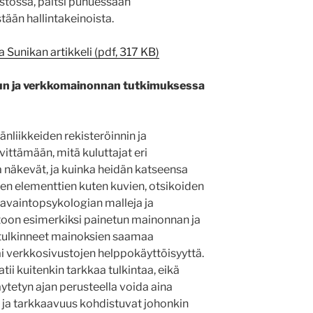
stössä, paitsi puhuessaan
ään hallintakeinoista.
Sunikan artikkeli (pdf, 317 KB)
un ja verkkomainonnan tutkimuksessa
liikkeiden rekisteröinnin ja
vittämään, mitä kuluttajat eri
 näkevät, ja kuinka heidän katseensa
sten elementtien kuten kuvien, otsikoiden
 havaintopsykologian malleja ja
toon esimerkiksi painetun mainonnan ja
 tulkinneet mainoksien saamaa
i verkkosivustojen helppokäyttöisyyttä.
tii kuitenkin tarkkaa tulkintaa, eikä
tetyn ajan perusteella voida aina
se ja tarkkaavuus kohdistuvat johonkin