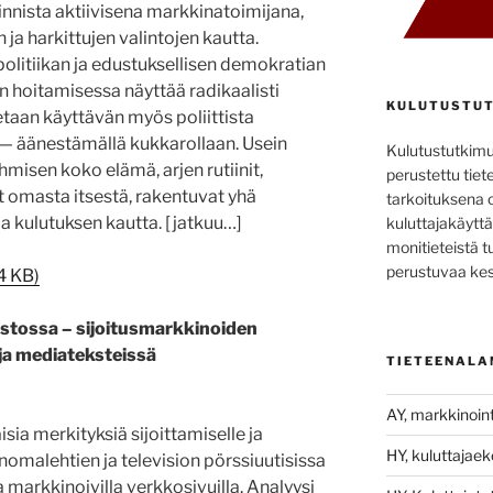
innista aktiivisena markkinatoimijana,
ja harkittujen valintojen kautta.
politiikan ja edustuksellisen demokratian
en hoitamisessa näyttää radikaalisti
KULUTUSTUT
taan käyttävän myös poliittista
 — äänestämällä kukkarollaan. Usein
Kulutustutkim
hmisen koko elämä, arjen rutiinit,
perustettu tiete
et omasta itsestä, rakentuvat yhä
tarkoituksena 
 kulutuksen kautta. [jatkuu…]
kuluttajakäyttä
monitieteistä t
perustuvaa kes
4 KB)
istossa – sijoitusmarkkinoiden
eja mediateksteissä
TIETEENALA
AY, markkinoint
isia merkityksiä sijoittamiselle ja
HY, kuluttajae
omalehtien ja television pörssiuutisissa
 markkinoivilla verkkosivuilla. Analyysi