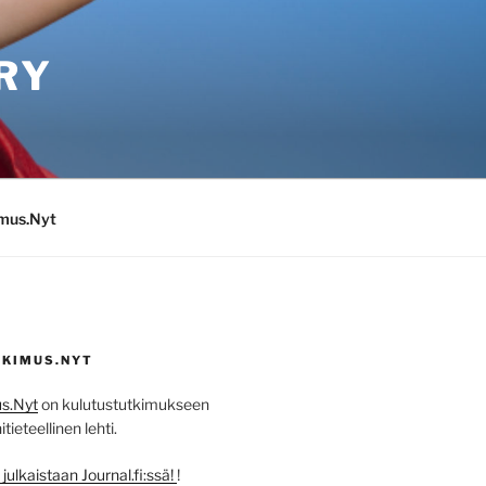
RY
imus.Nyt
KIMUS.NYT
s.Nyt
on kulutustutkimukseen
ieteellinen lehti.
ulkaistaan Journal.fi:ssä!
!