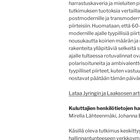
harrastuskaveria ja mieluiten 
tutkimuksen tuotoksia vertailla
postmodernille ja transmodernill
piirteisiin. Huomataan, että 60-
modernille ajalle tyypillisiä pii
nousukautta koirien määrän ja
rakenteita ylläpitäviä selkeit
ajalle tultaessa rotuvalinnat 
polarisoituneita ja ambivalent
tyypilliset piirteet, kuten vastuu
nostavat päätään tämän päivä
Lataa Jyringin ja Laaksosen art
Kuluttajien henkilötietojen 
Mirella Lähteenmäki, Johanna 
Käsillä oleva tutkimus keskittyy
hallinnantunteeseen verkkoymp