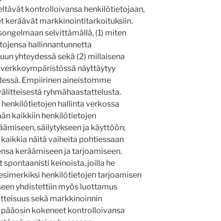
ieltävät kontrolloivansa henkilötietojaan,
et keräävät markkinointitarkoituksiin.
ngelmaan selvittämällä, (1) miten
etojensa hallinnantunnetta
un yhteydessä sekä (2) millaisena
ta verkkoympäristössä näyttäytyy
ydessä. Empiirinen aineistomme
älitteisestä ryhmähaastattelusta.
enkilötietojen hallinta verkossa
än kaikkiin henkilötietojen
äämiseen, säilytykseen ja käyttöön;
 kaikkia näitä vaiheita pohtiessaan
ensa keräämiseen ja tarjoamiseen.
 spontaanisti keinoista, joilla he
 esimerkiksi henkilötietojen tarjoamisen
seen yhdistettiin myös luottamus
oitteisuus sekä markkinoinnin
t pääosin kokeneet kontrolloivansa