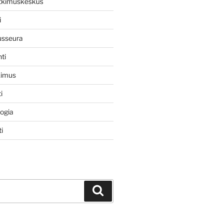
utkimuskeskus
i
usseura
ti
kimus
i
logia
i
Haku