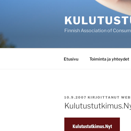
Siirry
sisältöön
KULUTUST
Finnish Association of Consu
Etusivu
Toiminta ja yhteydet
JULKAISTU
10.9.2007
KIRJOITTANUT
WEB
Kulutustutkimus.N