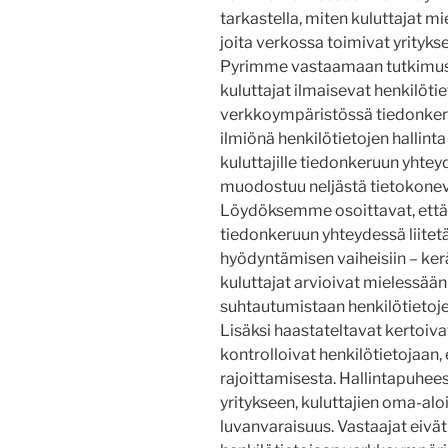
tarkastella, miten kuluttajat m
joita verkossa toimivat yrityks
Pyrimme vastaamaan tutkimuso
kuluttajat ilmaisevat henkilöti
verkkoympäristössä tiedonkeru
ilmiönä henkilötietojen hallin
kuluttajille tiedonkeruun yhte
muodostuu neljästä tietokonev
Löydöksemme osoittavat, että h
tiedonkeruun yhteydessä liitetä
hyödyntämisen vaiheisiin – ker
kuluttajat arvioivat mielessään
suhtautumistaan henkilötietoj
Lisäksi haastateltavat kertoivat
kontrolloivat henkilötietojaan,
rajoittamisesta. Hallintapuhee
yritykseen, kuluttajien oma-al
luvanvaraisuus. Vastaajat eivä