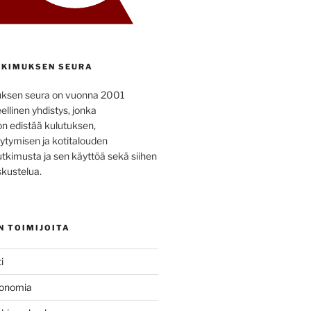
KIMUKSEN SEURA
uksen seura on vuonna 2001
ellinen yhdistys, jonka
on edistää kulutuksen,
ytymisen ja kotitalouden
utkimusta ja sen käyttöä sekä siihen
kustelua.
N TOIMIJOITA
i
konomia