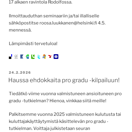
17 alkaen ravintola Rodolfossa.
Ilmoittauduthan seminaariin ja/tai illalliselle
sähköpostitse roosa.luukkanen@helsinki.fi 4.5.
mennessä.
Lämpimästi tervetuloa!
JULKAISTU
24.2.2026
Haussa ehdokkaita pro gradu -kilpailuun!
Tiedätkö viime vuonna valmistuneen ansioituneen pro
gradu -tutkielman? Hienoa, vinkkaa siitä meille!
Palkitsemme vuonna 2025 valmistuneen kulutusta tai
kuluttajakäyttäytymistä käsittelevän pro gradu -
tutkielman. Voittaja julkistetaan seuran