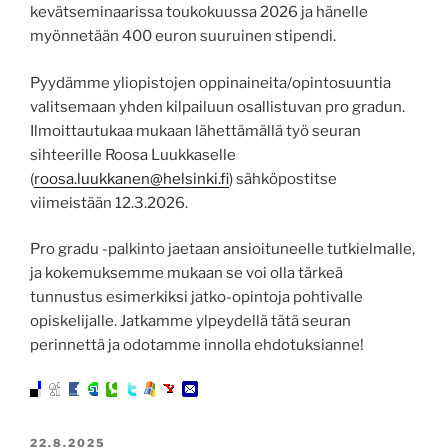
kevätseminaarissa toukokuussa 2026 ja hänelle
myönnetään 400 euron suuruinen stipendi.
Pyydämme yliopistojen oppinaineita/opintosuuntia
valitsemaan yhden kilpailuun osallistuvan pro gradun.
Ilmoittautukaa mukaan lähettämällä työ seuran
sihteerille Roosa Luukkaselle
(
roosa.luukkanen@helsinki.fi
) sähköpostitse
viimeistään 12.3.2026.
Pro gradu -palkinto jaetaan ansioituneelle tutkielmalle,
ja kokemuksemme mukaan se voi olla tärkeä
tunnustus esimerkiksi jatko-opintoja pohtivalle
opiskelijalle. Jatkamme ylpeydellä tätä seuran
perinnettä ja odotamme innolla ehdotuksianne!
JULKAISTU
22.8.2025