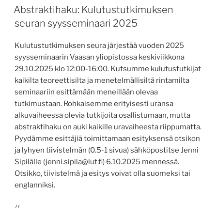
Abstraktihaku: Kulutustutkimuksen
seuran syysseminaari 2025
Kulutustutkimuksen seura järjestää vuoden 2025
syysseminaarin Vaasan yliopistossa keskiviikkona
29.10.2025 klo 12:00-16:00. Kutsumme kulutustutkijat
kaikilta teoreettisilta ja menetelmällisiltä rintamilta
seminaariin esittämään meneillään olevaa
tutkimustaan. Rohkaisemme erityisesti uransa
alkuvaiheessa olevia tutkijoita osallistumaan, mutta
abstraktihaku on auki kaikille uravaiheesta riippumatta.
Pyydämme esittäjiä toimittamaan esityksensä otsikon
ja lyhyen tiivistelmän (0.5-1 sivua) sähköpostitse Jenni
Sipilälle (jenni.sipila@lut.fi) 6.10.2025 mennessä.
Otsikko, tiivistelmä ja esitys voivat olla suomeksi tai
englanniksi.
//