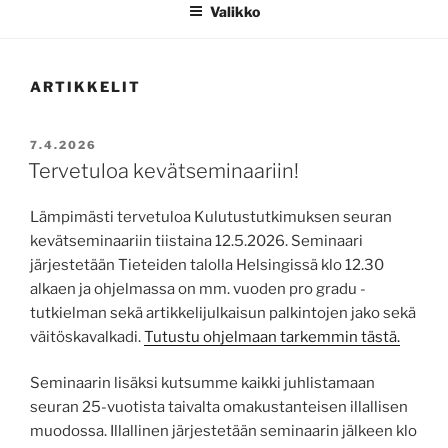
Valikko
ARTIKKELIT
JULKAISTU
7.4.2026
Tervetuloa kevätseminaariin!
Lämpimästi tervetuloa Kulutustutkimuksen seuran
kevätseminaariin tiistaina 12.5.2026. Seminaari
järjestetään Tieteiden talolla Helsingissä klo 12.30
alkaen ja ohjelmassa on mm. vuoden pro gradu -
tutkielman sekä artikkelijulkaisun palkintojen jako sekä
väitöskavalkadi.
Tutustu ohjelmaan tarkemmin tästä.
Seminaarin lisäksi kutsumme kaikki juhlistamaan
seuran 25-vuotista taivalta omakustanteisen illallisen
muodossa. Illallinen järjestetään seminaarin jälkeen klo