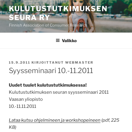
Siirry
KULUTUSTUTKIMUKSEN
sisältöön
SEURA RY
Finnish Association of Consumer Research
Valikko
JULKAISTU
15.9.2011
KIRJOITTANUT
WEBMASTER
Syysseminaari 10.-11.2011
Uudet tuulet kulutustutkimuksessa!
Kulutustutkimuksen seuran syysseminaari 2011
Vaasan yliopisto
10.-11.11.2011
Lataa kutsu ohjelmineen ja workshopeineen
(pdf, 225
KB)