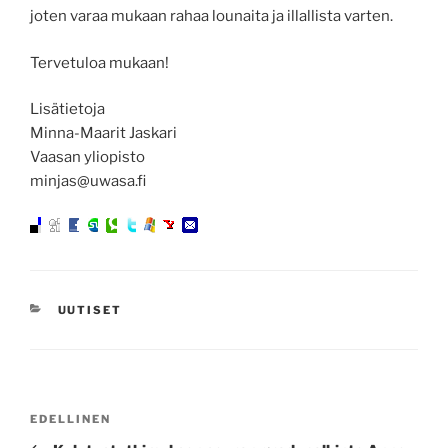
joten varaa mukaan rahaa lounaita ja illallista varten.
Tervetuloa mukaan!
Lisätietoja
Minna-Maarit Jaskari
Vaasan yliopisto
minjas@uwasa.fi
KATEGORIAT
UUTISET
Artikkelien
Edellinen
EDELLINEN
selaus
artikkeli