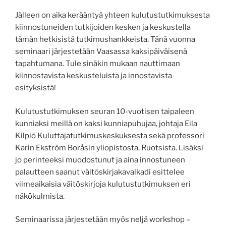
Jälleen on aika kerääntyä yhteen kulutustutkimuksesta
kiinnostuneiden tutkijoiden kesken ja keskustella
tämän hetkisistä tutkimushankkeista. Tänä vuonna
seminaari järjestetään Vaasassa kaksipäiväisenä
tapahtumana. Tule sinäkin mukaan nauttimaan
kiinnostavista keskusteluista ja innostavista
esityksistä!
Kulutustutkimuksen seuran 10-vuotisen taipaleen
kunniaksi meillä on kaksi kunniapuhujaa, johtaja Eila
Kilpiö Kuluttajatutkimuskeskuksesta sekä professori
Karin Ekström Boråsin yliopistosta, Ruotsista. Lisäksi
jo perinteeksi muodostunut ja aina innostuneen
palautteen saanut väitöskirjakavalkadi esittelee
viimeaikaisia väitöskirjoja kulutustutkimuksen eri
näkökulmista.
Seminaarissa järjestetään myös neljä workshop –