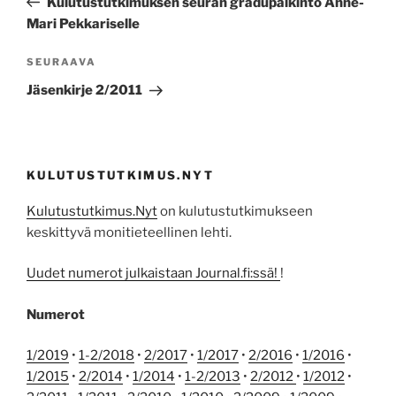
Kulutustutkimuksen seuran gradupalkinto Anne-
Mari Pekkariselle
Seuraava
SEURAAVA
artikkeli
Jäsenkirje 2/2011
KULUTUSTUTKIMUS.NYT
Kulutustutkimus.Nyt
on kulutustutkimukseen
keskittyvä monitieteellinen lehti.
Uudet numerot julkaistaan Journal.fi:ssä!
!
Numerot
1/2019
•
1-2/2018
•
2/2017
•
1/2017
•
2/2016
•
1/2016
•
1/2015
•
2/2014
•
1/2014
•
1-2/2013
•
2/2012
•
1/2012
•