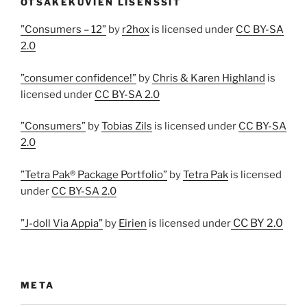
OTSAKEKUVIEN LISENSSIT
”Consumers – 12”
by
r2hox
is licensed under
CC BY-SA
2.0
”consumer confidence!”
by
Chris & Karen Highland
is
licensed under
CC BY-SA 2.0
”Consumers”
by
Tobias Zils
is licensed under
CC BY-SA
2.0
”Tetra Pak® Package Portfolio”
by
Tetra Pak
is licensed
under
CC BY-SA 2.0
CC BY 2.0
”J-doll Via Appia”
by
Eirien
is licensed under
META