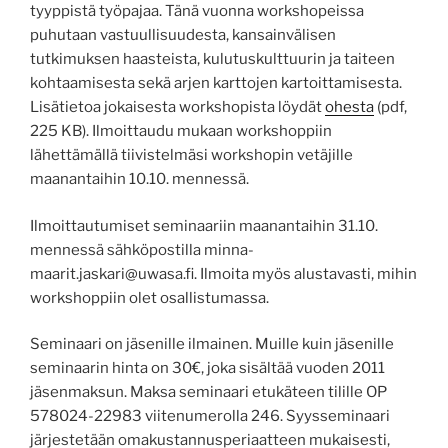
tyyppistä työpajaa. Tänä vuonna workshopeissa
puhutaan vastuullisuudesta, kansainvälisen
tutkimuksen haasteista, kulutuskulttuurin ja taiteen
kohtaamisesta sekä arjen karttojen kartoittamisesta.
Lisätietoa jokaisesta workshopista löydät
ohesta
(pdf,
225 KB). Ilmoittaudu mukaan workshoppiin
lähettämällä tiivistelmäsi workshopin vetäjille
maanantaihin 10.10. mennessä.
Ilmoittautumiset seminaariin maanantaihin 31.10.
mennessä sähköpostilla minna-
maarit.jaskari@uwasa.fi. Ilmoita myös alustavasti, mihin
workshoppiin olet osallistumassa.
Seminaari on jäsenille ilmainen. Muille kuin jäsenille
seminaarin hinta on 30€, joka sisältää vuoden 2011
jäsenmaksun. Maksa seminaari etukäteen tilille OP
578024-22983 viitenumerolla 246. Syysseminaari
järjestetään omakustannusperiaatteen mukaisesti,