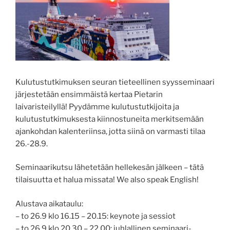
Kulutustutkimuksen seuran tieteellinen syysseminaari
järjestetään ensimmäistä kertaa Pietarin
laivaristeilyllä! Pyydämme kulutustutkijoita ja
kulutustutkimuksesta kiinnostuneita merkitsemään
ajankohdan kalenteriinsa, jotta siinä on varmasti tilaa
26.-28.9.
Seminaarikutsu lähetetään hellekesän jälkeen – tätä
tilaisuutta et halua missata! We also speak English!
Alustava aikataulu:
– to 26.9 klo 16.15 – 20.15: keynote ja sessiot
– to 26.9 klo 20.30 – 22.00: juhlallinen seminaari-