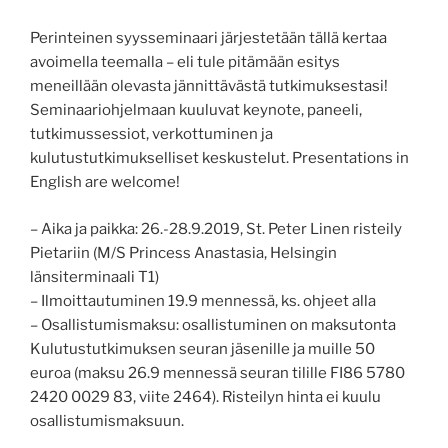
Perinteinen syysseminaari järjestetään tällä kertaa
avoimella teemalla – eli tule pitämään esitys
meneillään olevasta jännittävästä tutkimuksestasi!
Seminaariohjelmaan kuuluvat keynote, paneeli,
tutkimussessiot, verkottuminen ja
kulutustutkimukselliset keskustelut. Presentations in
English are welcome!
– Aika ja paikka: 26.-28.9.2019, St. Peter Linen risteily
Pietariin (M/S Princess Anastasia, Helsingin
länsiterminaali T1)
– Ilmoittautuminen 19.9 mennessä, ks. ohjeet alla
– Osallistumismaksu: osallistuminen on maksutonta
Kulutustutkimuksen seuran jäsenille ja muille 50
euroa (maksu 26.9 mennessä seuran tilille FI86 5780
2420 0029 83, viite 2464). Risteilyn hinta ei kuulu
osallistumismaksuun.