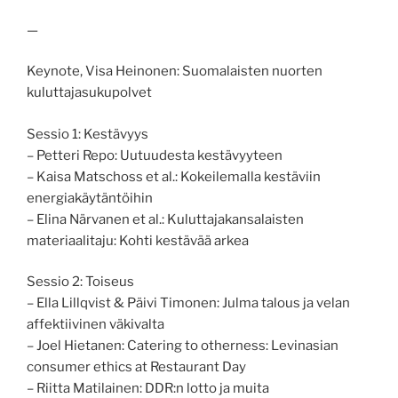
—
Keynote, Visa Heinonen: Suomalaisten nuorten
kuluttajasukupolvet
Sessio 1: Kestävyys
– Petteri Repo: Uutuudesta kestävyyteen
– Kaisa Matschoss et al.: Kokeilemalla kestäviin
energiakäytäntöihin
– Elina Närvanen et al.: Kuluttajakansalaisten
materiaalitaju: Kohti kestävää arkea
Sessio 2: Toiseus
– Ella Lillqvist & Päivi Timonen: Julma talous ja velan
affektiivinen väkivalta
– Joel Hietanen: Catering to otherness: Levinasian
consumer ethics at Restaurant Day
– Riitta Matilainen: DDR:n lotto ja muita