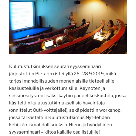
Kulutustutkimuksen seuran syysseminaari
järjestettiin Pietarin risteilyllä 26.-28.9.2019, mikä
tarjosi mahdollisuuden monenlaisille tieteellisille
keskusteluille ja verkottumisille! Keynoten ja
sessioesitysten lisäksi käytiin paneelikeskustelu, jossa
käsiteltiin kulutustutkimuksellisia havaintoja
(onnittelut Outi-voittajalle!), sekä pidettiin workshop,
jossa tarkasteltiin Kulutustutkimus.Nyt-lehden
kehittämismahdollisuuksia. Hieno ja hyödyllinen
syysseminaari – kiitos kaikille osallistujille!