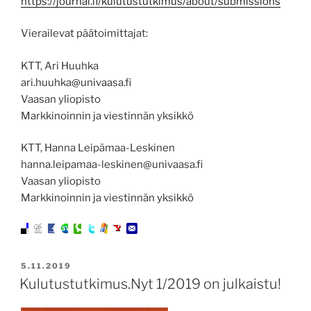
https://journal.fi/kulutustutkimus/about/submissions
Vierailevat päätoimittajat:
KTT, Ari Huuhka
ari.huuhka@univaasa.fi
Vaasan yliopisto
Markkinoinnin ja viestinnän yksikkö
KTT, Hanna Leipämaa-Leskinen
hanna.leipamaa-leskinen@univaasa.fi
Vaasan yliopisto
Markkinoinnin ja viestinnän yksikkö
JULKAISTU
5.11.2019
Kulutustutkimus.Nyt 1/2019 on julkaistu!