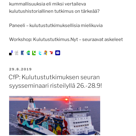
kummallisuuksia eli miksi vertaileva
kulutushistoriallinen tutkimus on tärkeää?
Paneeli – kulutustutkimuksellisia mielikuvia
Workshop: Kulutustutkimus.Nyt – seuraavat askeleet
JULKAISTU
29.8.2019
CfP: Kulutustutkimuksen seuran
syysseminaari risteilyllä 26.-28.9!