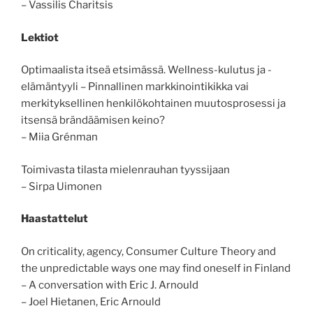
– Vassilis Charitsis
Lektiot
Optimaalista itseä etsimässä. Wellness-kulutus ja -
elämäntyyli – Pinnallinen markkinointikikka vai
merkityksellinen henkilökohtainen muutosprosessi ja
itsensä brändäämisen keino?
– Miia Grénman
Toimivasta tilasta mielenrauhan tyyssijaan
– Sirpa Uimonen
Haastattelut
On criticality, agency, Consumer Culture Theory and
the unpredictable ways one may find oneself in Finland
– A conversation with Eric J. Arnould
– Joel Hietanen, Eric Arnould