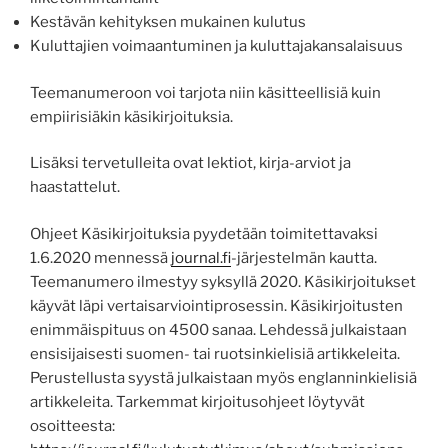
Kestävän kehityksen mukainen kulutus
Kuluttajien voimaantuminen ja kuluttajakansalaisuus
Teemanumeroon voi tarjota niin käsitteellisiä kuin
empiirisiäkin käsikirjoituksia.
Lisäksi tervetulleita ovat lektiot, kirja-arviot ja
haastattelut.
Ohjeet Käsikirjoituksia pyydetään toimitettavaksi
1.6.2020 mennessä
journal.fi
-järjestelmän kautta.
Teemanumero ilmestyy syksyllä 2020. Käsikirjoitukset
käyvät läpi vertaisarviointiprosessin. Käsikirjoitusten
enimmäispituus on 4500 sanaa. Lehdessä julkaistaan
ensisijaisesti suomen- tai ruotsinkielisiä artikkeleita.
Perustellusta syystä julkaistaan myös englanninkielisiä
artikkeleita. Tarkemmat kirjoitusohjeet löytyvät
osoitteesta: