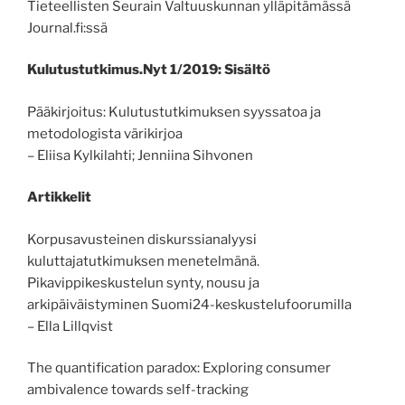
Tieteellisten Seurain Valtuuskunnan ylläpitämässä
Journal.fi:ssä
Kulutustutkimus.Nyt 1/2019: Sisältö
Pääkirjoitus: Kulutustutkimuksen syyssatoa ja
metodologista värikirjoa
– Eliisa Kylkilahti; Jenniina Sihvonen
Artikkelit
Korpusavusteinen diskurssianalyysi
kuluttajatutkimuksen menetelmänä.
Pikavippikeskustelun synty, nousu ja
arkipäiväistyminen Suomi24-keskustelufoorumilla
– Ella Lillqvist
The quantification paradox: Exploring consumer
ambivalence towards self-tracking