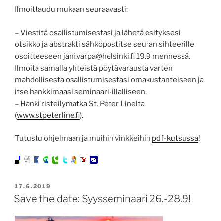
Ilmoittaudu mukaan seuraavasti:
– Viestitä osallistumisestasi ja lähetä esityksesi
otsikko ja abstrakti sähköpostitse seuran sihteerille
osoitteeseen jani.varpa@helsinki.fi 19.9 mennessä.
Ilmoita samalla yhteistä pöytävarausta varten
mahdollisesta osallistumisestasi omakustanteiseen ja
itse hankkimaasi seminaari-illalliseen.
– Hanki risteilymatka St. Peter Linelta
(
www.stpeterline.fi
).
Tutustu ohjelmaan ja muihin vinkkeihin
pdf-kutsussa
!
JULKAISTU
17.6.2019
Save the date: Syysseminaari 26.-28.9!