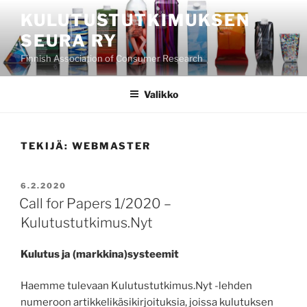
Siirry
KULUTUSTUTKIMUKSEN
sisältöön
SEURA RY
Finnish Association of Consumer Research
Valikko
TEKIJÄ:
WEBMASTER
JULKAISTU
6.2.2020
Call for Papers 1/2020 –
Kulutustutkimus.Nyt
Kulutus ja (markkina)systeemit
Haemme tulevaan Kulutustutkimus.Nyt -lehden
numeroon artikkelikäsikirjoituksia, joissa kulutuksen