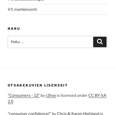
VY, markkinointi
HAKU
Etsi:
Haku
OTSAKEKUVIEN LISENSSIT
”Consumers – 12”
by
r2hox
is licensed under
CC BY-SA
2.0
”consumer confidence!”
by
Chris & Karen Highland
is