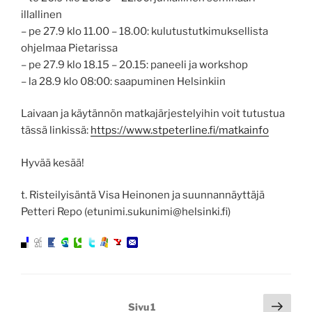
illallinen
– pe 27.9 klo 11.00 – 18.00: kulutustutkimuksellista
ohjelmaa Pietarissa
– pe 27.9 klo 18.15 – 20.15: paneeli ja workshop
– la 28.9 klo 08:00: saapuminen Helsinkiin
Laivaan ja käytännön matkajärjestelyihin voit tutustua
tässä linkissä:
https://www.stpeterline.fi/matkainfo
Hyvää kesää!
t. Risteilyisäntä Visa Heinonen ja suunnannäyttäjä
Petteri Repo (etunimi.sukunimi@helsinki.fi)
Artikkelien
Seur
Sivu
1