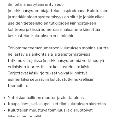
ilmiöitä lähestytään erityisesti
(markkina)systeemiajattelun inspiroimana. Kulutuksen
ja markkinoiden systeemisyys on ollut jo jonkin aikaa
useiden tieteenalojen tutkijoiden kiinnostuksen
kohteena ja tässä numerossa haluamme kiinnittää
keskustelun kulutuksen eri ilmiöihin.
Toivomme teemanumeroon kulutuksen moninaisuutta
heijastavia ajankohtaisia ja transformatiivisia
tutkimuksia, joissa (markkina)systeemiä voi lähestyä
erilaisista teoreettisista keskusteluista käsin.
Tarjottavat käsikirjoitukset voivat kiinnittyä
esimerkiksi seuraaviin kulutustutkimuksellisiin
teemoihin:
Yhteiskunnallinen muutos ja alustatalous
Kaupalliset ja ei-kaupalliset tilat kulutuksen alustoina
Kuluttajien muuttuva toimijuus ja disruptoivat
liiketoimintamallit