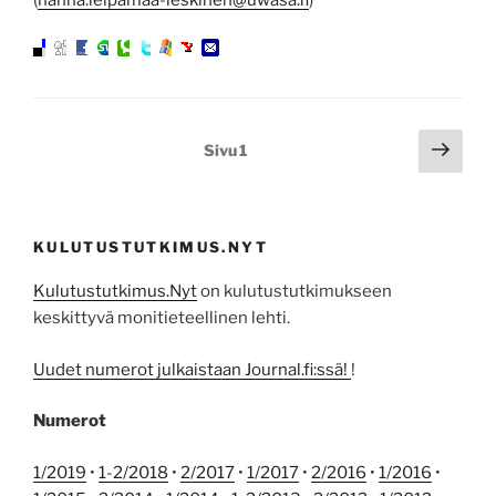
Artikkelien
Seur
Sivu
1
sivu
sivutus
KULUTUSTUTKIMUS.NYT
Kulutustutkimus.Nyt
on kulutustutkimukseen
keskittyvä monitieteellinen lehti.
Uudet numerot julkaistaan Journal.fi:ssä!
!
Numerot
1/2019
•
1-2/2018
•
2/2017
•
1/2017
•
2/2016
•
1/2016
•