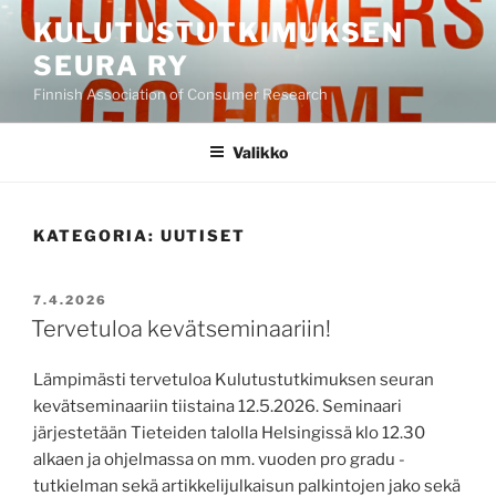
Siirry
KULUTUSTUTKIMUKSEN
sisältöön
SEURA RY
Finnish Association of Consumer Research
Valikko
KATEGORIA:
UUTISET
JULKAISTU
7.4.2026
Tervetuloa kevätseminaariin!
Lämpimästi tervetuloa Kulutustutkimuksen seuran
kevätseminaariin tiistaina 12.5.2026. Seminaari
järjestetään Tieteiden talolla Helsingissä klo 12.30
alkaen ja ohjelmassa on mm. vuoden pro gradu -
tutkielman sekä artikkelijulkaisun palkintojen jako sekä