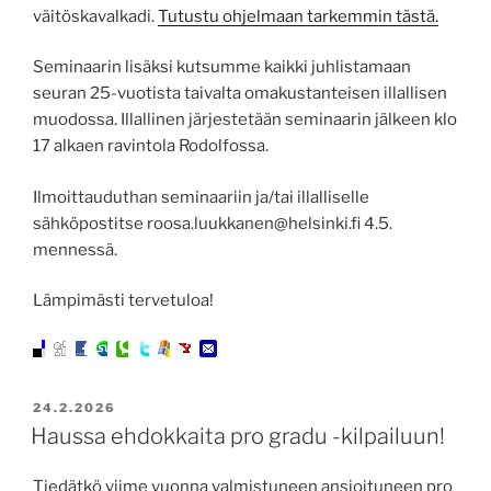
väitöskavalkadi.
Tutustu ohjelmaan tarkemmin tästä.
Seminaarin lisäksi kutsumme kaikki juhlistamaan
seuran 25-vuotista taivalta omakustanteisen illallisen
muodossa. Illallinen järjestetään seminaarin jälkeen klo
17 alkaen ravintola Rodolfossa.
Ilmoittauduthan seminaariin ja/tai illalliselle
sähköpostitse roosa.luukkanen@helsinki.fi 4.5.
mennessä.
Lämpimästi tervetuloa!
JULKAISTU
24.2.2026
Haussa ehdokkaita pro gradu -kilpailuun!
Tiedätkö viime vuonna valmistuneen ansioituneen pro