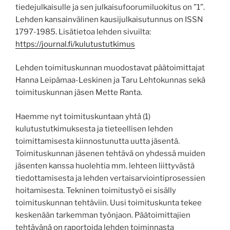
tiedejulkaisulle ja sen julkaisufoorumiluokitus on ”1”.
Lehden kansainvälinen kausijulkaisutunnus on ISSN
1797-1985. Lisätietoa lehden sivuilta:
https://journal.fi/kulutustutkimus
Lehden toimituskunnan muodostavat päätoimittajat
Hanna Leipämaa-Leskinen ja Taru Lehtokunnas sekä
toimituskunnan jäsen Mette Ranta.
Haemme nyt toimituskuntaan yhtä (1)
kulutustutkimuksesta ja tieteellisen lehden
toimittamisesta kiinnostunutta uutta jäsentä.
Toimituskunnan jäsenen tehtävä on yhdessä muiden
jäsenten kanssa huolehtia mm. lehteen liittyvästä
tiedottamisesta ja lehden vertaisarviointiprosessien
hoitamisesta. Tekninen toimitustyö ei sisälly
toimituskunnan tehtäviin. Uusi toimituskunta tekee
keskenään tarkemman työnjaon. Päätoimittajien
tehtävänä on raportoida lehden toiminnasta