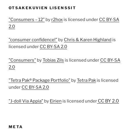
OTSAKEKUVIEN LISENSSIT
”Consumers – 12”
by
r2hox
is licensed under
CC BY-SA
2.0
”consumer confidence!”
by
Chris & Karen Highland
is
licensed under
CC BY-SA 2.0
”Consumers”
by
Tobias Zils
is licensed under
CC BY-SA
2.0
”Tetra Pak® Package Portfolio”
by
Tetra Pak
is licensed
under
CC BY-SA 2.0
CC BY 2.0
”J-doll Via Appia”
by
Eirien
is licensed under
META