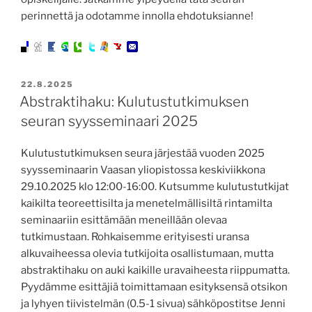
perinnettä ja odotamme innolla ehdotuksianne!
JULKAISTU
22.8.2025
Abstraktihaku: Kulutustutkimuksen
seuran syysseminaari 2025
Kulutustutkimuksen seura järjestää vuoden 2025
syysseminaarin Vaasan yliopistossa keskiviikkona
29.10.2025 klo 12:00-16:00. Kutsumme kulutustutkijat
kaikilta teoreettisilta ja menetelmällisiltä rintamilta
seminaariin esittämään meneillään olevaa
tutkimustaan. Rohkaisemme erityisesti uransa
alkuvaiheessa olevia tutkijoita osallistumaan, mutta
abstraktihaku on auki kaikille uravaiheesta riippumatta.
Pyydämme esittäjiä toimittamaan esityksensä otsikon
ja lyhyen tiivistelmän (0.5-1 sivua) sähköpostitse Jenni