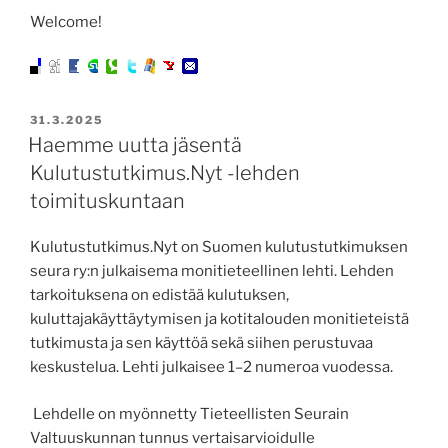
Welcome!
JULKAISTU
31.3.2025
Haemme uutta jäsentä
Kulutustutkimus.Nyt -lehden
toimituskuntaan
Kulutustutkimus.Nyt on Suomen kulutustutkimuksen
seura ry:n julkaisema monitieteellinen lehti. Lehden
tarkoituksena on edistää kulutuksen,
kuluttajakäyttäytymisen ja kotitalouden monitieteistä
tutkimusta ja sen käyttöä sekä siihen perustuvaa
keskustelua. Lehti julkaisee 1–2 numeroa vuodessa.
Lehdelle on myönnetty Tieteellisten Seurain
Valtuuskunnan tunnus vertaisarvioidulle