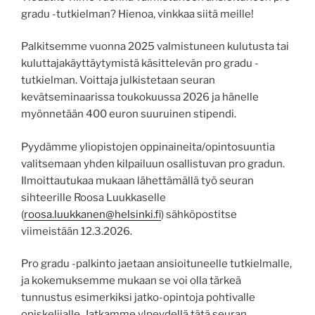
gradu -tutkielman? Hienoa, vinkkaa siitä meille!
Palkitsemme vuonna 2025 valmistuneen kulutusta tai
kuluttajakäyttäytymistä käsittelevän pro gradu -
tutkielman. Voittaja julkistetaan seuran
kevätseminaarissa toukokuussa 2026 ja hänelle
myönnetään 400 euron suuruinen stipendi.
Pyydämme yliopistojen oppinaineita/opintosuuntia
valitsemaan yhden kilpailuun osallistuvan pro gradun.
Ilmoittautukaa mukaan lähettämällä työ seuran
sihteerille Roosa Luukkaselle
(
roosa.luukkanen@helsinki.fi
) sähköpostitse
viimeistään 12.3.2026.
Pro gradu -palkinto jaetaan ansioituneelle tutkielmalle,
ja kokemuksemme mukaan se voi olla tärkeä
tunnustus esimerkiksi jatko-opintoja pohtivalle
opiskelijalle. Jatkamme ylpeydellä tätä seuran