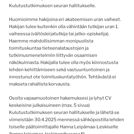
Kulutustutkimuksen seuran hallitukselle.
Huomioimme hakijoina eri akateemisen uran vaiheet.
Hakijan tulee kuitenkin olla vähintään tutkijan uran 1.
vaiheessa (väitöskirjatutkija tai jatko-opiskelija).
Haemme mahdollisimman monipuolista
toimituskuntaa tieteenalataustojen ja
tutkimusmenetelmiin liittyvän osaamisen
näkökulmasta. Hakijalla tulee olla myös kiinnostusta
lehden kehittämiseen sekä vastuuntuntoinen ja
innostunut ote toimituskuntatyöhön. Tehtävästä ei
makseta rahallista korvausta.
Osoita vapaamuotoinen hakemuksesi ja lyhyt CV
keskeisine julkaisuineen (max. 5 sivua)
Kulutustutkimuksen seuran hallitukselle ja lähetä se
viimeistään 30.4.2025 mennessä sähköpostilla lehden
toiselle päätoimittajalle Hanna Leipämaa-Leskiselle
(
hanna.leipamaa-leskinen@uwasa.fi
)