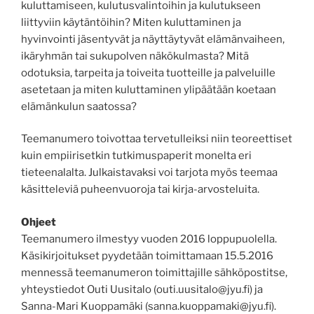
kuluttamiseen, kulutusvalintoihin ja kulutukseen
liittyviin käytäntöihin? Miten kuluttaminen ja
hyvinvointi jäsentyvät ja näyttäytyvät elämänvaiheen,
ikäryhmän tai sukupolven näkökulmasta? Mitä
odotuksia, tarpeita ja toiveita tuotteille ja palveluille
asetetaan ja miten kuluttaminen ylipäätään koetaan
elämänkulun saatossa?
Teemanumero toivottaa tervetulleiksi niin teoreettiset
kuin empiirisetkin tutkimuspaperit monelta eri
tieteenalalta. Julkaistavaksi voi tarjota myös teemaa
käsitteleviä puheenvuoroja tai kirja-arvosteluita.
Ohjeet
Teemanumero ilmestyy vuoden 2016 loppupuolella.
Käsikirjoitukset pyydetään toimittamaan 15.5.2016
mennessä teemanumeron toimittajille sähköpostitse,
yhteystiedot Outi Uusitalo (outi.uusitalo@jyu.fi) ja
Sanna-Mari Kuoppamäki (sanna.kuoppamaki@jyu.fi).