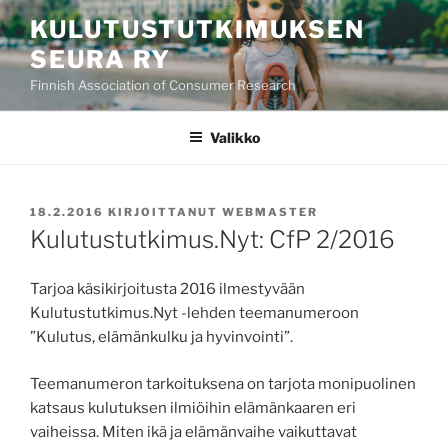
Siirry
KULUTUSTUTKIMUKSEN
sisältöön
SEURA RY
Finnish Association of Consumer Research
Valikko
JULKAISTU
18.2.2016
KIRJOITTANUT
WEBMASTER
Kulutustutkimus.Nyt: CfP 2/2016
Tarjoa käsikirjoitusta 2016 ilmestyvään
Kulutustutkimus.Nyt -lehden teemanumeroon
”Kulutus, elämänkulku ja hyvinvointi”.
Teemanumeron tarkoituksena on tarjota monipuolinen
katsaus kulutuksen ilmiöihin elämänkaaren eri
vaiheissa. Miten ikä ja elämänvaihe vaikuttavat