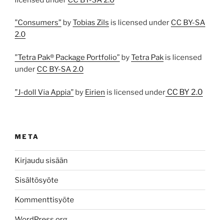
”Consumers”
by
Tobias Zils
is licensed under
CC BY-SA
2.0
”Tetra Pak® Package Portfolio”
by
Tetra Pak
is licensed
under
CC BY-SA 2.0
CC BY 2.0
”J-doll Via Appia”
by
Eirien
is licensed under
META
Kirjaudu sisään
Sisältösyöte
Kommenttisyöte
WordPress.org