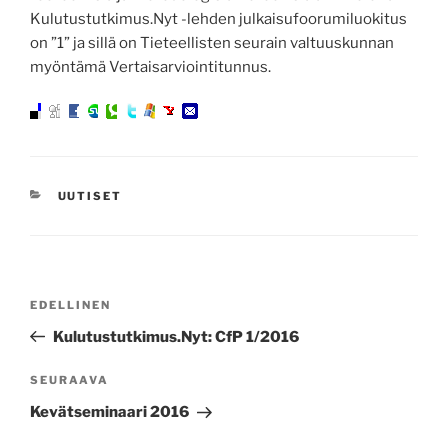
Kulutustutkimus.Nyt -lehden julkaisufoorumiluokitus
on ”1” ja sillä on Tieteellisten seurain valtuuskunnan
myöntämä Vertaisarviointitunnus.
KATEGORIAT
UUTISET
Artikkelien
Edellinen
EDELLINEN
selaus
artikkeli
Kulutustutkimus.Nyt: CfP 1/2016
Seuraava
SEURAAVA
artikkeli
Kevätseminaari 2016