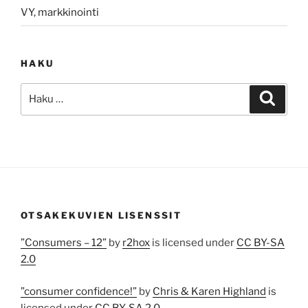
VY, markkinointi
HAKU
Etsi:
Haku
OTSAKEKUVIEN LISENSSIT
”Consumers – 12”
by
r2hox
is licensed under
CC BY-SA
2.0
”consumer confidence!”
by
Chris & Karen Highland
is
licensed under
CC BY-SA 2.0