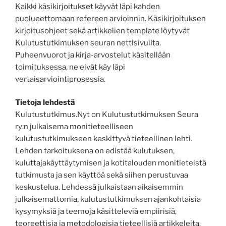
Kaikki käsikirjoitukset käyvät läpi kahden
puolueettomaan refereen arvioinnin. Käsikirjoituksen
kirjoitusohjeet sekä artikkelien template löytyvät
Kulutustutkimuksen seuran nettisivuilta.
Puheenvuorot ja kirja-arvostelut käsitellään
toimituksessa, ne eivät käy läpi
vertaisarviointiprosessia.
Tietoja lehdestä
Kulutustutkimus.Nyt on Kulutustutkimuksen Seura
ry:n julkaisema monitieteelliseen
kulutustutkimukseen keskittyvä tieteellinen lehti.
Lehden tarkoituksena on edistää kulutuksen,
kuluttajakäyttäytymisen ja kotitalouden monitieteistä
tutkimusta ja sen käyttöä sekä siihen perustuvaa
keskustelua. Lehdessä julkaistaan aikaisemmin
julkaisemattomia, kulutustutkimuksen ajankohtaisia
kysymyksiä ja teemoja käsitteleviä empiirisiä,
teoreettisia ja metodologisia tieteellisiä artikkeleita.