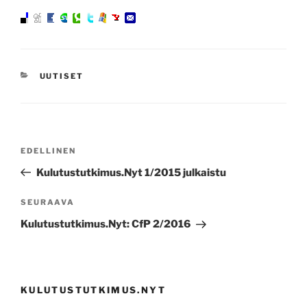
KATEGORIAT
UUTISET
Artikkelien
Edellinen
EDELLINEN
selaus
artikkeli
Kulutustutkimus.Nyt 1/2015 julkaistu
Seuraava
SEURAAVA
artikkeli
Kulutustutkimus.Nyt: CfP 2/2016
KULUTUSTUTKIMUS.NYT