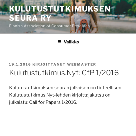
Siirry
KULUTUSTUTKIMUKSEN
sisältöön
SEURA RY
Finnish Association of Consumer Research
Valikko
JULKAISTU
19.1.2016
KIRJOITTANUT
WEBMASTER
Kulutustutkimus.Nyt: CfP 1/2016
Kulutustutkimuksen seuran julkaiseman tieteellisen
Kulutustutkimus.Nyt-lehden kirjoittajakutsu on
julkaistu:
Call for Papers 1/2016
.