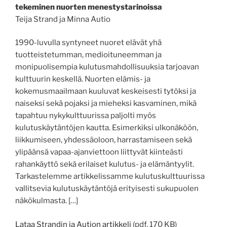
tekeminen nuorten menestystarinoissa
Teija Strand ja Minna Autio
1990-luvulla syntyneet nuoret elävät yhä
tuotteistetumman, medioituneemman ja
monipuolisempia kulutusmahdollisuuksia tarjoavan
kulttuurin keskellä. Nuorten elämis- ja
kokemusmaailmaan kuuluvat keskeisesti tytöksi ja
naiseksi sekä pojaksi ja mieheksi kasvaminen, mikä
tapahtuu nykykulttuurissa paljolti myös
kulutuskäytäntöjen kautta. Esimerkiksi ulkonäköön,
liikkumiseen, yhdessäoloon, harrastamiseen sekä
ylipäänsä vapaa-ajanviettoon liittyvät kiinteästi
rahankäyttö sekä erilaiset kulutus- ja elämäntyylit.
Tarkastelemme artikkelissamme kulutuskulttuurissa
vallitsevia kulutuskäytäntöjä erityisesti sukupuolen
näkökulmasta. […]
Lataa Strandin ja Aution artikkeli
(pdf, 170 KB)