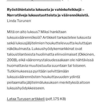
Ryöstöhintaista luksusta ja vahinkofeikkejä –
Narratiiveja luksustuotteista ja väärennöksistä.
Linda Turunen
Mitä on aito luksus? Miksi hankitaan
luksusväärennöksiä? Artikkeli tarkastelee luksusta
sekä luksusjäljitelmien houkuttelevuutta kuluttajan
näkökulmasta. Luksushyödykemarkkinat ovat
taloustilanteesta huolimatta elinvoimaiset (Okkonen,
2008), eikä väärennystaloudessakaan ole nähtävissä
huomattavia muutostuulia suuntaan tai toiseen.
Tutkimuksessa pyritään selvittämään
luksusväärennösten houkuttavuuden ydintä
peilaamalla jäljitelmäluksuksen merkityksiä aitoon
luksushyödykkeeseen.
Lataa Turusen artikkeli
(pdf, 175 KB)