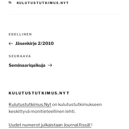
KATEGORIAT
KULUTUSTUTKIMUS.NYT
Artikkelien
Edellinen
EDELLINEN
selaus
artikkeli
Jäsenkirje 2/2010
Seuraava
SEURAAVA
artikkeli
Seminaariqaikuja
KULUTUSTUTKIMUS.NYT
Kulutustutkimus.Nyt
on kulutustutkimukseen
keskittyvä monitieteellinen lehti.
Uudet numerot julkaistaan Journal.fi:ssä!
!