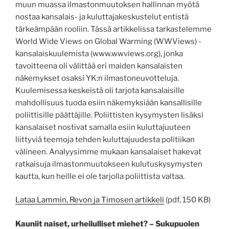
muun muassa ilmastonmuutoksen hallinnan myötä
nostaa kansalais- ja kuluttajakeskustelut entistä
tärkeämpään rooliin. Tässä artikkelissa tarkastelemme
World Wide Views on Global Warming (WWViews) -
kansalaiskuulemista (www.wwviews.org), jonka
tavoitteena oli välittää eri maiden kansalaisten
näkemykset osaksi YK:n ilmastoneuvotteluja.
Kuulemisessa keskeistä oli tarjota kansalaisille
mahdollisuus tuoda esiin näkemyksiään kansallisille
poliittisille päättäjille. Poliittisten kysymysten lisäksi
kansalaiset nostivat samalla esiin kuluttajuuteen
liittyviä teemoja tehden kuluttajuudesta politiikan
välineen. Analyysimme mukaan kansalaiset hakevat
ratkaisuja ilmastonmuutokseen kulutuskysymysten
kautta, kun heille ei ole tarjolla poliittista valtaa.
Lataa Lammin, Revon ja Timosen artikkeli
(pdf, 150 KB)
Kauniit naiset, urheilulliset miehet? – Sukupuolen