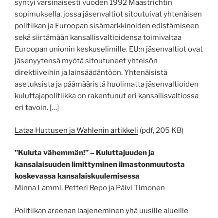
syntyi varsinaisesti vuoden 1992 Maastrichtin
sopimuksella, jossa jäsenvaltiot sitoutuivat yhtenäisen
politiikan ja Euroopan sisämarkkinoiden edistämiseen
sekä siirtämään kansallisvaltioidensa toimivaltaa
Euroopan unionin keskuselimille. EU:n jäsenvaltiot ovat
jäsenyytensä myötä sitoutuneet yhteisön
direktiiveihin ja lainsäädäntöön. Yhtenäisistä
asetuksista ja päämääristä huolimatta jäsenvaltioiden
kuluttajapolitiikka on rakentunut eri kansallisvaltiossa
eri tavoin. […]
Lataa Huttusen ja Wahlenin artikkeli
(pdf, 205 KB)
”Kuluta vähemmän!” – Kuluttajuuden ja
kansalaisuuden limittyminen ilmastonmuutosta
koskevassa kansalaiskuulemisessa
Minna Lammi, Petteri Repo ja Päivi Timonen
Politiikan areenan laajeneminen yhä uusille alueille