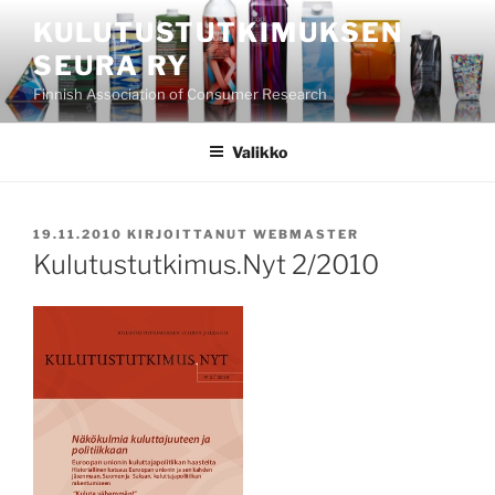
Siirry
KULUTUSTUTKIMUKSEN
sisältöön
SEURA RY
Finnish Association of Consumer Research
Valikko
JULKAISTU
19.11.2010
KIRJOITTANUT
WEBMASTER
Kulutustutkimus.Nyt 2/2010