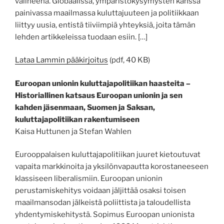
välineenä. Globaalissa, ympäristökysymysten kanssa
painivassa maailmassa kuluttajuuteen ja politiikkaan
liittyy uusia, entistä tiiviimpiä yhteyksiä, joita tämän
lehden artikkeleissa tuodaan esiin. […]
Lataa Lammin pääkirjoitus
(pdf, 40 KB)
Euroopan unionin kuluttajapolitiikan haasteita –
Historiallinen katsaus Euroopan unionin ja sen
kahden jäsenmaan, Suomen ja Saksan,
kuluttajapolitiikan rakentumiseen
Kaisa Huttunen ja Stefan Wahlen
Eurooppalaisen kuluttajapolitiikan juuret kietoutuvat
vapaita markkinoita ja yksilönvapautta korostaneeseen
klassiseen liberalismiin. Euroopan unionin
perustamiskehitys voidaan jäljittää osaksi toisen
maailmansodan jälkeistä poliittista ja taloudellista
yhdentymiskehitystä. Sopimus Euroopan unionista