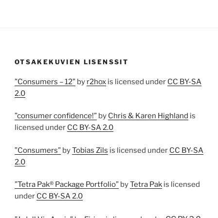
OTSAKEKUVIEN LISENSSIT
”Consumers – 12”
by
r2hox
is licensed under
CC BY-SA
2.0
”consumer confidence!”
by
Chris & Karen Highland
is
licensed under
CC BY-SA 2.0
”Consumers”
by
Tobias Zils
is licensed under
CC BY-SA
2.0
”Tetra Pak® Package Portfolio”
by
Tetra Pak
is licensed
under
CC BY-SA 2.0