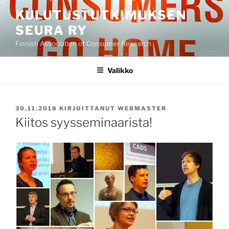
Siirry
KULUTUSTUTKIMUKSEN
sisältöön
SEURA RY
Finnish Association of Consumer Research
Valikko
JULKAISTU
30.11.2018
KIRJOITTANUT
WEBMASTER
Kiitos syysseminaarista!