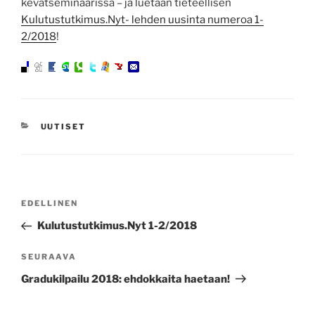
kevätseminaarissa – ja luetaan tieteellisen
Kulutustutkimus.Nyt- lehden uusinta numeroa 1-
2/2018
!
KATEGORIAT
UUTISET
Artikkelien
Edellinen
EDELLINEN
selaus
artikkeli
Kulutustutkimus.Nyt 1-2/2018
Seuraava
SEURAAVA
artikkeli
Gradukilpailu 2018: ehdokkaita haetaan!