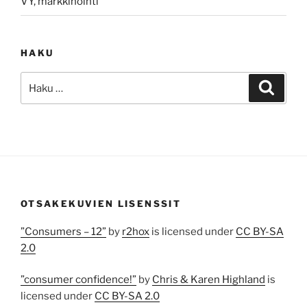
VY, markkinointi
HAKU
Etsi:
Haku
OTSAKEKUVIEN LISENSSIT
”Consumers – 12”
by
r2hox
is licensed under
CC BY-SA
2.0
”consumer confidence!”
by
Chris & Karen Highland
is
licensed under
CC BY-SA 2.0