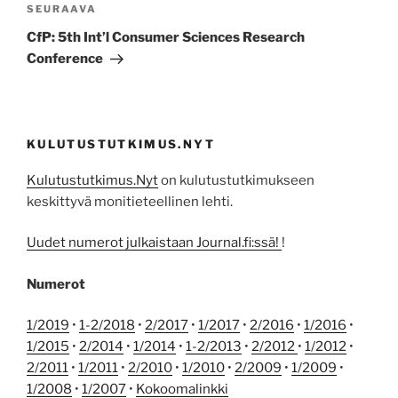
Seuraava
SEURAAVA
artikkeli
CfP: 5th Int’l Consumer Sciences Research
Conference
KULUTUSTUTKIMUS.NYT
Kulutustutkimus.Nyt
on kulutustutkimukseen
keskittyvä monitieteellinen lehti.
Uudet numerot julkaistaan Journal.fi:ssä!
!
Numerot
1/2019
•
1-2/2018
•
2/2017
•
1/2017
•
2/2016
•
1/2016
•
1/2015
•
2/2014
•
1/2014
•
1-2/2013
•
2/2012
•
1/2012
•
2/2011
•
1/2011
•
2/2010
•
1/2010
•
2/2009
•
1/2009
•
1/2008
•
1/2007
•
Kokoomalinkki