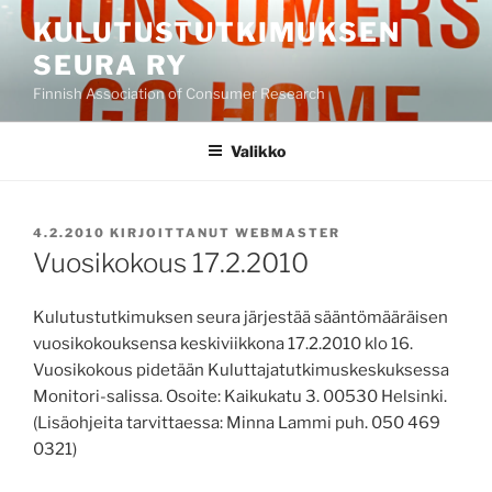
Siirry
KULUTUSTUTKIMUKSEN
sisältöön
SEURA RY
Finnish Association of Consumer Research
Valikko
JULKAISTU
4.2.2010
KIRJOITTANUT
WEBMASTER
Vuosikokous 17.2.2010
Kulutustutkimuksen seura järjestää sääntömääräisen
vuosikokouksensa keskiviikkona 17.2.2010 klo 16.
Vuosikokous pidetään Kuluttajatutkimuskeskuksessa
Monitori-salissa. Osoite: Kaikukatu 3. 00530 Helsinki.
(Lisäohjeita tarvittaessa: Minna Lammi puh. 050 469
0321)