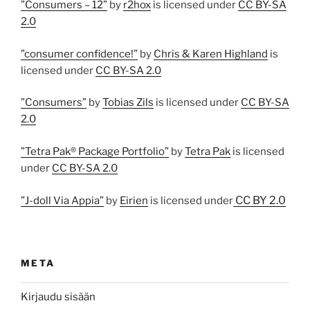
”Consumers – 12”
by
r2hox
is licensed under
CC BY-SA
2.0
”consumer confidence!”
by
Chris & Karen Highland
is
licensed under
CC BY-SA 2.0
”Consumers”
by
Tobias Zils
is licensed under
CC BY-SA
2.0
”Tetra Pak® Package Portfolio”
by
Tetra Pak
is licensed
under
CC BY-SA 2.0
CC BY 2.0
”J-doll Via Appia”
by
Eirien
is licensed under
META
Kirjaudu sisään