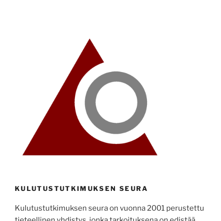
KULUTUSTUTKIMUKSEN SEURA
Kulutustutkimuksen seura on vuonna 2001 perustettu
tieteellinen yhdistys, jonka tarkoituksena on edistää