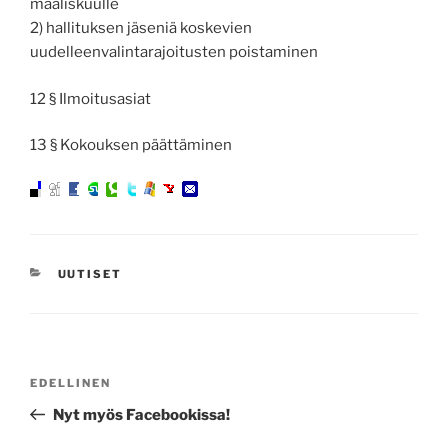
maaliskuulle
2) hallituksen jäseniä koskevien
uudelleenvalintarajoitusten poistaminen
12 § Ilmoitusasiat
13 § Kokouksen päättäminen
KATEGORIAT
UUTISET
Artikkelien
Edellinen
EDELLINEN
selaus
artikkeli
Nyt myös Facebookissa!