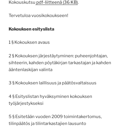
Kokouskutsu
pdf-liitteenä (36 KB)
.
Tervetuloa vuosikokoukseen!
Kokouksen esityslista
1 § Kokouksen avaus
2 § Kokouksen järjestäytyminen: puheenjohtajan,
sihteerin, kahden pöytäkirjan tarkastajan ja kahden
ääntenlaskijan valinta
3 § Kokouksen laillisuus ja päätösvaltaisuus
4 § Esityslistan hyväksyminen kokouksen
työjärjestykseksi
5 § Esitetään vuoden 2009 toimintakertomus,
tilinpäätös ja tilintarkastajien lausunto