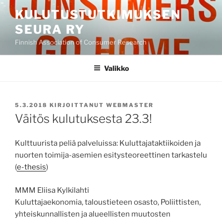
Siirry
KULUTUSTUTKIMUKSEN
sisältöön
SEURA RY
Finnish Association of Consumer Research
Valikko
JULKAISTU
5.3.2018
KIRJOITTANUT
WEBMASTER
Väitös kulutuksesta 23.3!
Kulttuurista peliä palveluissa: Kuluttajataktiikoiden ja
nuorten toimija-asemien esitysteoreettinen tarkastelu
(
e-thesis
)
MMM Eliisa Kylkilahti
Kuluttajaekonomia, taloustieteen osasto, Poliittisten,
yhteiskunnallisten ja alueellisten muutosten