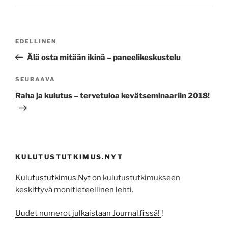
Artikkelien
Edellinen
EDELLINEN
selaus
artikkeli
Älä osta mitään ikinä – paneelikeskustelu
Seuraava
SEURAAVA
artikkeli
Raha ja kulutus – tervetuloa kevätseminaariin 2018!
KULUTUSTUTKIMUS.NYT
Kulutustutkimus.Nyt
on kulutustutkimukseen
keskittyvä monitieteellinen lehti.
Uudet numerot julkaistaan Journal.fi:ssä!
!