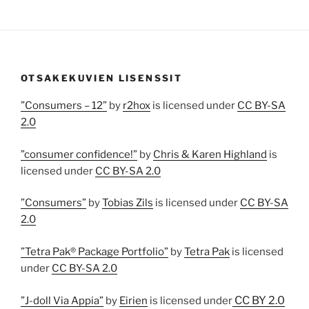
OTSAKEKUVIEN LISENSSIT
”Consumers – 12”
by
r2hox
is licensed under
CC BY-SA
2.0
”consumer confidence!”
by
Chris & Karen Highland
is
licensed under
CC BY-SA 2.0
”Consumers”
by
Tobias Zils
is licensed under
CC BY-SA
2.0
”Tetra Pak® Package Portfolio”
by
Tetra Pak
is licensed
under
CC BY-SA 2.0
CC BY 2.0
”J-doll Via Appia”
by
Eirien
is licensed under