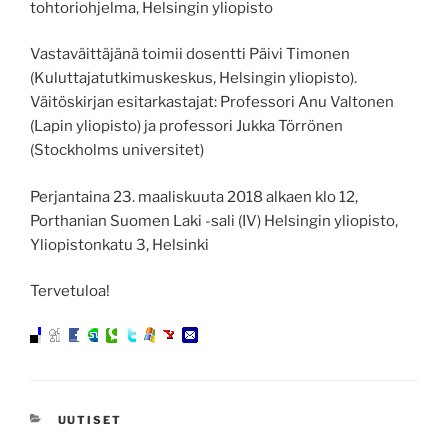
tohtoriohjelma, Helsingin yliopisto
Vastaväittäjänä toimii dosentti Päivi Timonen
(Kuluttajatutkimuskeskus, Helsingin yliopisto).
Väitöskirjan esitarkastajat: Professori Anu Valtonen
(Lapin yliopisto) ja professori Jukka Törrönen
(Stockholms universitet)
Perjantaina 23. maaliskuuta 2018 alkaen klo 12,
Porthanian Suomen Laki -sali (IV) Helsingin yliopisto,
Yliopistonkatu 3, Helsinki
Tervetuloa!
KATEGORIAT
UUTISET