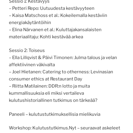
Sessio 1: Kestävyys
– Petteri Repo: Uutuudesta kestävyyteen
– Kaisa Matschoss et al.: Kokeilemalla kestäviin
energiakäytäntöihin
– Elina Närvanen et al.: Kuluttajakansalaisten
materiaalitaju: Kohti kestävää arkea
Sessio 2: Toiseus
– Ella Lillqvist & Päivi Timonen: Julma talous ja velan
affektiivinen väkivalta
– Joel Hietanen: Catering to otherness: Levinasian
consumer ethics at Restaurant Day
– Riitta Matilainen: DDR:n lotto ja muita
kummallisuuksia eli miksi vertaileva
kulutushistoriallinen tutkimus on tärkeää?
Paneeli – kulutustutkimuksellisia mielikuvia
Workshop: Kulutustutkimus.Nyt – seuraavat askeleet