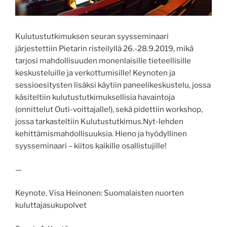
Kulutustutkimuksen seuran syysseminaari
järjestettiin Pietarin risteilyllä 26.-28.9.2019, mikä
tarjosi mahdollisuuden monenlaisille tieteellisille
keskusteluille ja verkottumisille! Keynoten ja
sessioesitysten lisäksi käytiin paneelikeskustelu, jossa
käsiteltiin kulutustutkimuksellisia havaintoja
(onnittelut Outi-voittajalle!), sekä pidettiin workshop,
jossa tarkasteltiin Kulutustutkimus.Nyt-lehden
kehittämismahdollisuuksia. Hieno ja hyödyllinen
syysseminaari – kiitos kaikille osallistujille!
—
Keynote, Visa Heinonen: Suomalaisten nuorten
kuluttajasukupolvet