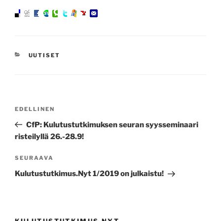
KATEGORIAT
UUTISET
Artikkelien
Edellinen
EDELLINEN
selaus
artikkeli
CfP: Kulutustutkimuksen seuran syysseminaari
risteilyllä 26.-28.9!
Seuraava
SEURAAVA
artikkeli
Kulutustutkimus.Nyt 1/2019 on julkaistu!