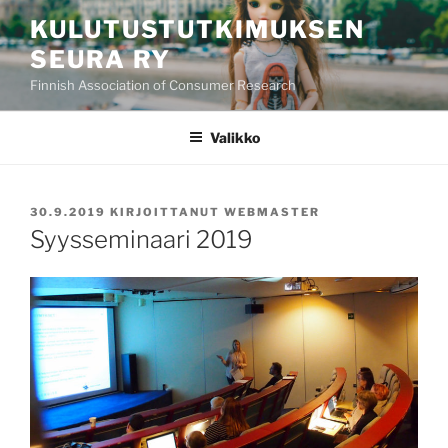
Siirry
KULUTUSTUTKIMUKSEN
sisältöön
SEURA RY
Finnish Association of Consumer Research
Valikko
JULKAISTU
30.9.2019
KIRJOITTANUT
WEBMASTER
Syysseminaari 2019