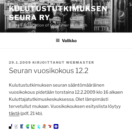
Siirry
KULUTUSTUTKIMUKSEN
sisältöön
SEURA RY
Finnish Association of Consumer Research
Valikko
JULKAISTU
29.1.2009
KIRJOITTANUT
WEBMASTER
Seuran vuosikokous 12.2
Kulutustutkimuksen seuran sääntömääräinen
vuosikokous pidetään torstaina 12.2.2009 klo 16 alkaen
Kuluttajatutkimuskeskuksessa. Olet lämpimästi
tervetullut mukaan. Vuosikokouksen esityslista löytyy
tästä
(pdf, 21 kb).