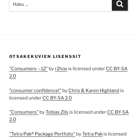
Etsi:
Haku
OTSAKEKUVIEN LISENSSIT
”Consumers – 12”
by
r2hox
is licensed under
CC BY-SA
2.0
”consumer confidence!”
by
Chris & Karen Highland
is
licensed under
CC BY-SA 2.0
”Consumers”
by
Tobias Zils
is licensed under
CC BY-SA
2.0
”Tetra Pak® Package Portfolio”
by
Tetra Pak
is licensed