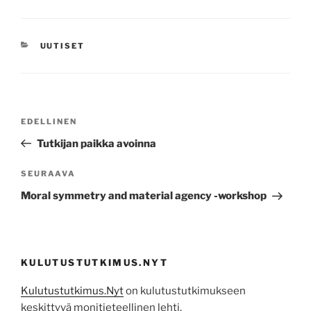
KATEGORIAT
UUTISET
Artikkelien
Edellinen
EDELLINEN
selaus
artikkeli
Tutkijan paikka avoinna
Seuraava
SEURAAVA
artikkeli
Moral symmetry and material agency -workshop
KULUTUSTUTKIMUS.NYT
Kulutustutkimus.Nyt
on kulutustutkimukseen
keskittyvä monitieteellinen lehti.