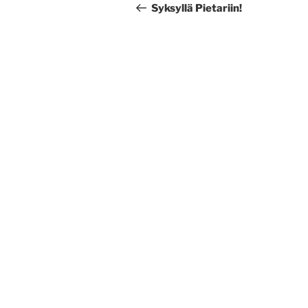
selaus
artikkeli
Syksyllä Pietariin!