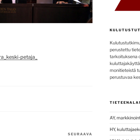
KULUTUSTUT
Kulutustutkim
perustettu tiete
tarkoituksena 
a_keski-petaja_
kuluttajakäyttä
monitieteistä t
perustuvaa kes
TIETEENALA
AY, markkinoint
HY, kuluttajae
SEURAAVA
Seuraava