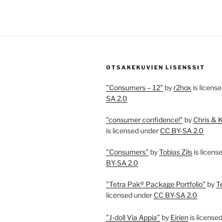
OTSAKEKUVIEN LISENSSIT
”Consumers – 12”
by
r2hox
is licens
SA 2.0
”consumer confidence!”
by
Chris & 
is licensed under
CC BY-SA 2.0
”Consumers”
by
Tobias Zils
is licens
BY-SA 2.0
”Tetra Pak® Package Portfolio”
by
T
licensed under
CC BY-SA 2.0
”J-doll Via Appia”
by
Eirien
is license