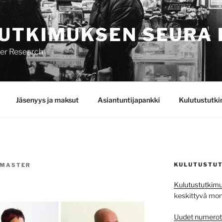
UTKIMUKSEN SEURA 
mer Research
Jäsenyys ja maksut
Asiantuntijapankki
Kulutustutk
KULUTUSTUT
MASTER
Kulutustutkimu
keskittyvä monit
Uudet numerot j