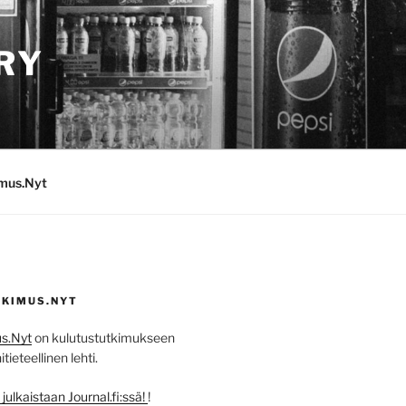
RY
imus.Nyt
KIMUS.NYT
s.Nyt
on kulutustutkimukseen
ieteellinen lehti.
ulkaistaan Journal.fi:ssä!
!