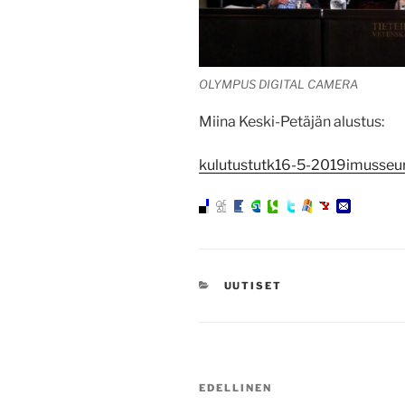
OLYMPUS DIGITAL CAMERA
Miina Keski-Petäjän alustus:
kulutustutk
16-5-2019
imusseur
KATEGORIAT
UUTISET
Artikkelien
Edellinen
EDELLINEN