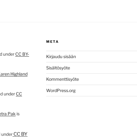
META
ed under
CC BY-
Kirjaudu sisään
Sisältösyöte
Karen Highland
Kommenttisyöte
WordPress.org
ed under
CC
etra Pak
is
CC BY
d under