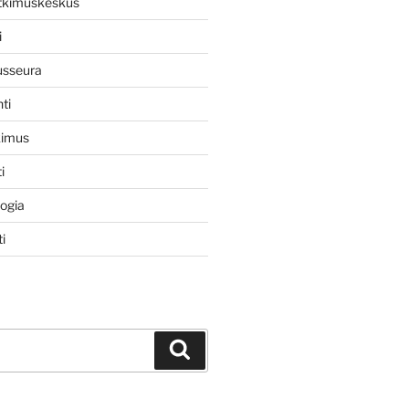
utkimuskeskus
i
usseura
ti
kimus
i
logia
i
Haku