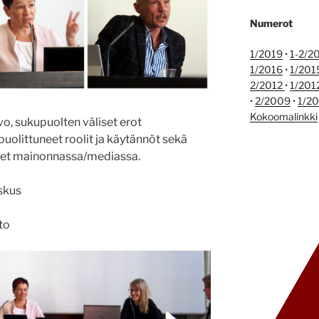
Numerot
1/2019
•
1-2/2
1/2016
•
1/201
2/2012
•
1/201
•
2/2009
•
1/2
Kokoomalinkki
o, sukupuolten väliset erot
uolittuneet roolit ja käytännöt sekä
ydet mainonnassa/mediassa.
eskus
sto