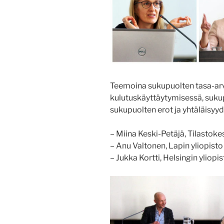
Teemoina sukupuolten tasa-arv
kulutuskäyttäytymisessä, sukup
sukupuolten erot ja yhtäläisy
– Miina Keski-Petäjä, Tilastok
– Anu Valtonen, Lapin yliopisto
– Jukka Kortti, Helsingin yliopi