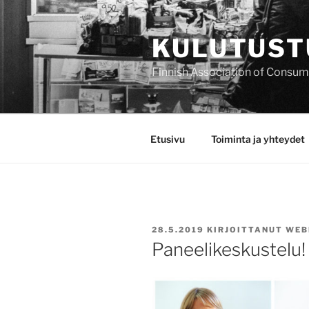
Siirry
sisältöön
KULUTUST
Finnish Association of Consu
Etusivu
Toiminta ja yhteydet
JULKAISTU
28.5.2019
KIRJOITTANUT
WEB
Paneelikeskustelu!