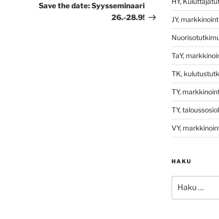
HY, Kuluttajat
artikkeli
Save the date: Syysseminaari
26.-28.9!
JY, markkinoint
Nuorisotutkim
TaY, markkinoin
TK, kulutustut
TY, markkinoint
TY, taloussosio
VY, markkinoint
HAKU
Etsi: