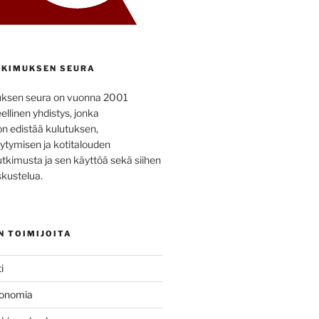
KIMUKSEN SEURA
uksen seura on vuonna 2001
ellinen yhdistys, jonka
on edistää kulutuksen,
ytymisen ja kotitalouden
utkimusta ja sen käyttöä sekä siihen
kustelua.
N TOIMIJOITA
i
konomia