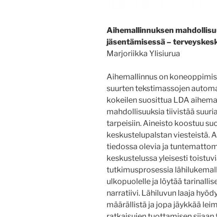
Aihemallinnuksen mahdollisuu
jäsentämisessä – terveyskesk
Marjoriikka Ylisiurua
Aihemallinnus on koneoppimis
suurten tekstimassojen automat
kokeilen suosittua LDA­ aihem
mahdollisuuksia tiivistää suuri
tarpeisiin. Aineisto koostuu s
keskustelupalstan viesteistä. A
tiedossa olevia ja tuntemattom
keskustelussa yleisesti toistuv
tutkimusprosessia lähilukemall
ulkopuolelle ja löytää tarinalli
narratiivi. Lähiluvun laaja hy
määrällistä ja jopa jäykkää leim
ratkaisujen tuottamisen sijaan