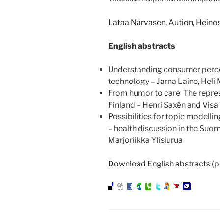
Lataa Närvasen, Aution, Heinos
English abstracts
Understanding consumer percei
technology – Jarna Laine, Hel
From humor to care ­ The repres
Finland – Henri Saxén and Vis
Possibilities for topic modellin
– health discussion in the Suom
Marjoriikka Ylisiurua
Download English abstracts
(p