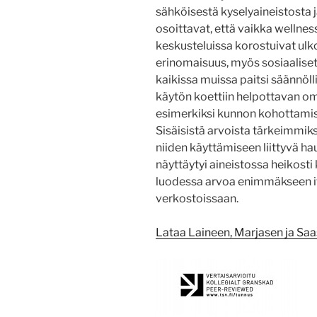
sähköisestä kyselyaineistosta 
osoittavat, että vaikka wellnes
keskusteluissa korostuivat ulko
erinomaisuus, myös sosiaaliset
kaikissa muissa paitsi säännöll
käytön koettiin helpottavan oma
esimerkiksi kunnon kohottamise
Sisäisistä arvoista tärkeimmiksi
niiden käyttämiseen liittyvä h
näyttäytyi aineistossa heikosti 
luodessa arvoa enimmäkseen its
verkostoissaan.
Lataa Laineen, Marjasen ja Saa