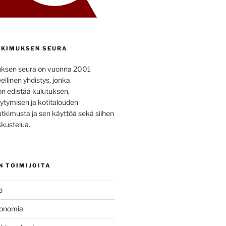
KIMUKSEN SEURA
uksen seura on vuonna 2001
ellinen yhdistys, jonka
on edistää kulutuksen,
ytymisen ja kotitalouden
utkimusta ja sen käyttöä sekä siihen
kustelua.
N TOIMIJOITA
i
konomia