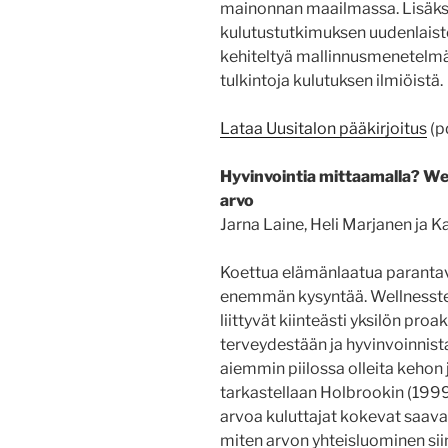
mainonnan maailmassa. Lisäksi 
kulutustutkimuksen uudenlaisten
kehiteltyä mallinnusmenetelmä
tulkintoja kulutuksen ilmiöistä.
Lataa Uusitalon pääkirjoitus
(p
Hyvinvointia mittaamalla? We
arvo
Jarna Laine, Heli Marjanen ja 
Koettua elämänlaatua parantavill
enemmän kysyntää. Wellness­te
liittyvät kiinteästi yksilön pr
terveydestään ja hyvinvoinnis
aiemmin piilossa olleita kehon 
tarkastellaan Holbrookin (1999
arvoa kuluttajat kokevat saava
miten arvon yhteisluominen sii