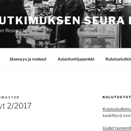
UTKIMUKSEN SEURA 
mer Research
Jäsenyys ja maksut
Asiantuntijapankki
Kulutustutk
KULUTUSTUT
BMASTER
yt 2/2017
Kulutustutkimu
keskittyvä monit
Uudet numerot j