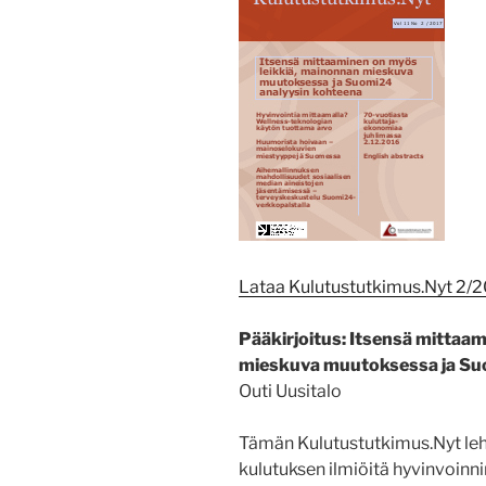
Lataa Kulutustutkimus.Nyt 2/
Pääkirjoitus: Itsensä mittaa
mieskuva muutoksessa ja Su
Outi Uusitalo
Tämän Kulutustutkimus.Nyt leh
kulutuksen ilmiöitä hyvinvoinnin