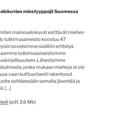
selokuvien miestyyppejä Suomessa
ä, miten mainoselokuvat esittävät miehen
ty tutkimusaineisto koostuu 47
siin sovelsimme sisällön erittelyä,
Vertaamme tutkimusaineistomme
uskirjallisuuteen. Lähestymme
ökulmasta, jonka mukaan mieheys ei ole
us vaan kulttuurisesti rakentunut
uolta esittäessään samalla jäsentää ja
ä. […]
keli
(pdf, 3.6 Mb)