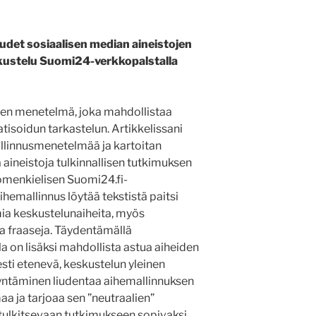
det sosiaalisen median aineistojen
ustelu Suomi24­-verkkopalstalla
en menetelmä, joka mahdollistaa
isoidun tarkastelun. Artikkelissani
allinnusmenetelmää ja kartoitan
a aineistoja tulkinnallisen tutkimuksen
uomenkielisen Suomi24.fi­
ihemallinnus löytää tekstistä paitsi
ia keskustelunaiheita, myös
ia fraaseja. Täydentämällä
a on lisäksi mahdollista astua aiheiden
sesti etenevä, keskustelun yleinen
ödyntäminen liudentaa aihemallinnuksen
aa ja tarjoaa sen ”neutraalien”
 tulkitsevaan tutkimukseen sopivaksi