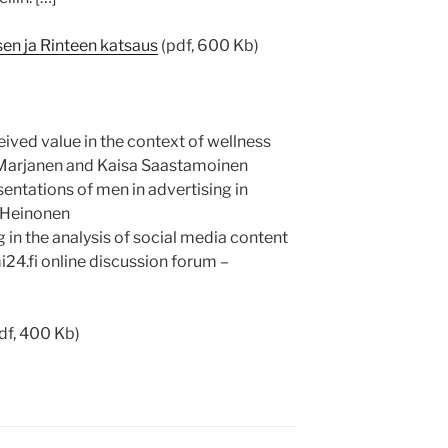
en ja Rinteen katsaus
(pdf, 600 Kb)
ved value in the context of wellness
i Marjanen and Kaisa Saastamoinen
entations of men in advertising in
a Heinonen
g in the analysis of social­ media content
i24.fi online discussion forum –
df, 400 Kb)