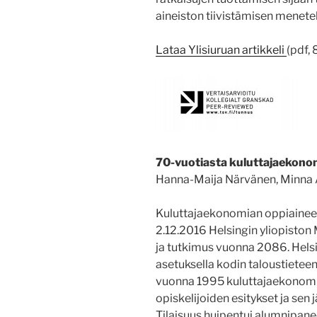
aineiston tiivistämisen menete
Lataa Ylisiuruan artikkeli
(pdf, 
70­-vuotiasta kuluttaja­ekon
Hanna­-Maija Närvänen, Minna A
Kuluttajaekonomian oppiaineen 7
2.12.2016 Helsingin yliopiston
ja tutkimus vuonna 2086. Helsi
asetuksella kodin taloustietee
vuonna 1995 kuluttajaekonomiak
opiskelijoiden esitykset ja sen 
Tilaisuus huipentui alumnipaneel