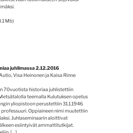
lmäksi.
8.1 Mb)
omiaa juhlimassa 2.12.2016
utio, Visa Heinonen ja Kaisa Rinne
0­vuotista historiaa juhlistettiin
 Metsätalolla teemalla Kulutuksen opetus
ngin yliopistoon perustettiin 31.1.1946
n professuuri. Oppiaineen nimi muutettiin
si. Juhlaseminaarin aloittivat
jälkeen esiintyivät ammattitutkijat.
iin. […]