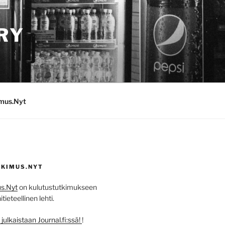
RY
imus.Nyt
KIMUS.NYT
s.Nyt
on kulutustutkimukseen
ieteellinen lehti.
ulkaistaan Journal.fi:ssä!
!