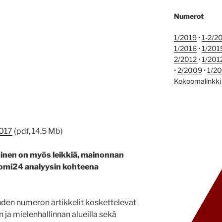
Numerot
1/2019
•
1-2/2
1/2016
•
1/201
2/2012
•
1/201
•
2/2009
•
1/2
Kokoomalinkki
2017
(pdf, 14.5 Mb)
minen on myös leikkiä, mainonnan
omi24 analyysin kohteena
den numeron artikkelit koskettelevat
 ja mielenhallinnan alueilla sekä