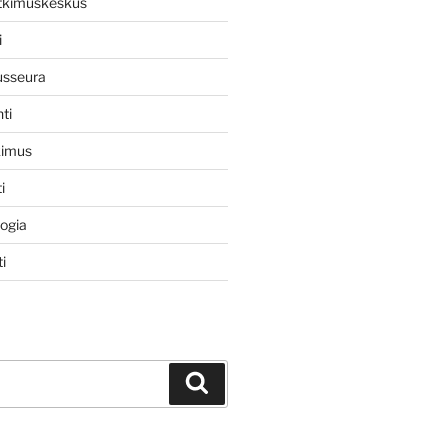
utkimuskeskus
i
usseura
ti
kimus
i
logia
i
Haku