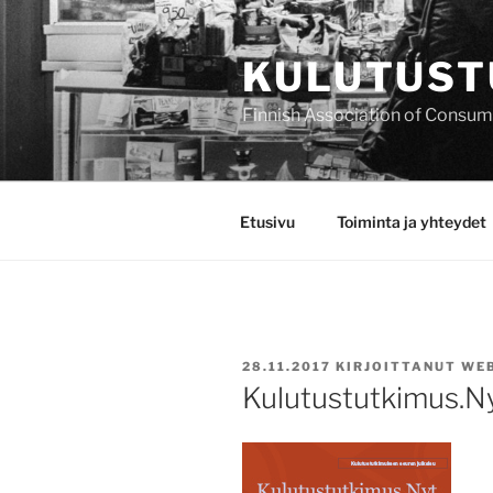
Siirry
sisältöön
KULUTUST
Finnish Association of Consu
Etusivu
Toiminta ja yhteydet
JULKAISTU
28.11.2017
KIRJOITTANUT
WE
Kulutustutkimus.N