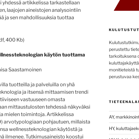
yhdessä artikkelissa tarkastellaan
, laajojen aineistojen analysointiin
ä ja sen mahdollisuuksia tuottaa
KULUTUSTUT
df, 400 Kb)
Kulutustutkim
perustettu tiete
llness­teknologian käytön tuottama
tarkoituksena 
kuluttajakäyttä
Kaisa Saastamoinen
monitieteistä t
perustuvaa kes
a tuotteilla ja palveluilla on yhä
knologia ja itsensä mittaamisen trendi
oaktiiviseen vastuuseen omasta
TIETEENALA
taan mittaustulosten tehdessä näkyväksi
ja mielen toimintoja. Artikkelissa
AY, markkinoint
) arvotypologiaan pohjautuen, millaista
HY, kuluttajae
nsa wellness­teknologian käytöstä ja
nä ilmenee. Tutkimusaineisto koostui