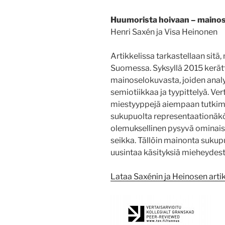
Huumorista hoivaan – maino
Henri Saxén ja Visa Heinonen
Artikkelissa tarkastellaan sit
Suomessa. Syksyllä 2015 kerät
mainoselokuvasta, joiden analyy
semiotiikkaa ja tyypittelyä. 
miestyyppejä aiempaan tutkim
sukupuolta representaationäk
olemuksellinen pysyvä ominaisu
seikka. Tällöin mainonta sukup
uusintaa käsityksiä mieheydest
Lataa Saxénin ja Heinosen artik