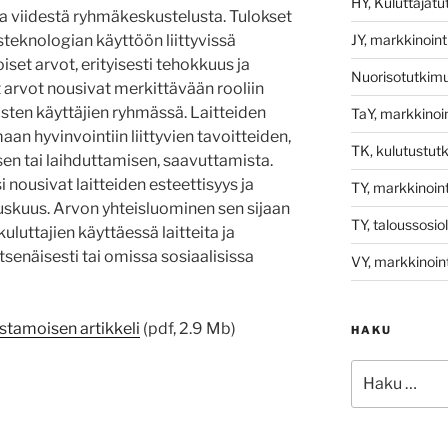
HY, Kuluttajat
ja viidestä ryhmäkeskustelusta. Tulokset
JY, markkinoint
s­teknologian käyttöön liittyvissä
iset arvot, erityisesti tehokkuus ja
Nuorisotutkim
 arvot nousivat merkittävään rooliin
isten käyttäjien ryhmässä. Laitteiden
TaY, markkinoin
an hyvinvointiin liittyvien tavoitteiden,
TK, kulutustut
n tai laihduttamisen, saavuttamista.
 nousivat laitteiden esteettisyys ja
TY, markkinoint
auskuus. Arvon yhteisluominen sen sijaan
TY, taloussosio
kuluttajien käyttäessä laitteita ja
enäisesti tai omissa sosiaalisissa
VY, markkinoint
stamoisen artikkeli
(pdf, 2.9 Mb)
HAKU
Etsi: