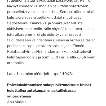
rutiininomaistuu ja kuluttajat passivoituvat. Näin on
käynyt esimerkiksi monien päivittäin ostettavien
peruselintarvikkeiden kohdalla. Samaan aikaan toisilla
kulutuksen osa-alueilla kuluttajat muuttuvat
tiedostaviksi asiakkaiksi ja omaksuvat entistä
aktiivisemman roolin. Näin näyttää tapahtuva alueilla,
joita aikaisemmin ei ole pidetty varsinaisesti
taloudelliseen vaihdantaan kuuluvina, kuten sairaalan
potilaana tai oppilaitoksen opiskelijana. Tämän
Kulutustutkimus.Nyt-lehden artikkelit käsittelevät
kuluttajien rooleja ja toimijuutta erilaisilla kulutuksen
areenoilla.
Lataa Uusitalon pääkirjoitus
(pdf, 40KB)
Palvelukohtaamisen sukupuolittuneisuus: Naiset
kuluttajina autokaupan maskuliinisessa
ympäristössä
Anu Maijala