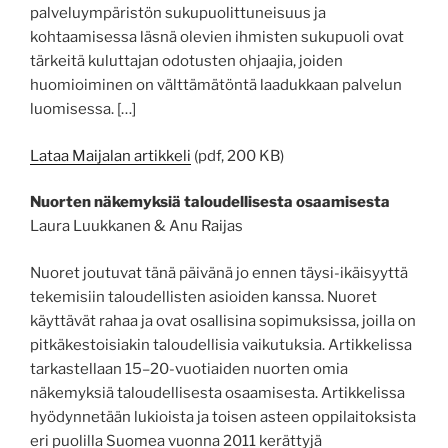
palveluympäristön sukupuolittuneisuus ja
kohtaamisessa läsnä olevien ihmisten sukupuoli ovat
tärkeitä kuluttajan odotusten ohjaajia, joiden
huomioiminen on välttämätöntä laadukkaan palvelun
luomisessa. […]
Lataa Maijalan artikkeli
(pdf, 200 KB)
Nuorten näkemyksiä taloudellisesta osaamisesta
Laura Luukkanen & Anu Raijas
Nuoret joutuvat tänä päivänä jo ennen täysi-ikäisyyttä
tekemisiin taloudellisten asioiden kanssa. Nuoret
käyttävät rahaa ja ovat osallisina sopimuksissa, joilla on
pitkäkestoisiakin taloudellisia vaikutuksia. Artikkelissa
tarkastellaan 15–20-vuotiaiden nuorten omia
näkemyksiä taloudellisesta osaamisesta. Artikkelissa
hyödynnetään lukioista ja toisen asteen oppilaitoksista
eri puolilla Suomea vuonna 2011 kerättyjä