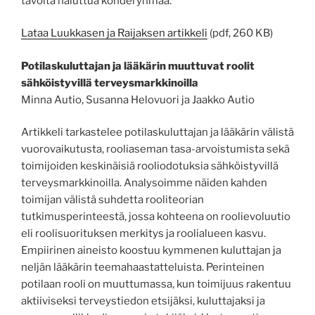
tavoita haluttua kohderyhmää.
Lataa Luukkasen ja Raijaksen artikkeli
(pdf, 260 KB)
Potilaskuluttajan ja lääkärin muuttuvat roolit
sähköistyvillä terveysmarkkinoilla
Minna Autio, Susanna Helovuori ja Jaakko Autio
Artikkeli tarkastelee potilaskuluttajan ja lääkärin välistä
vuorovaikutusta, rooliaseman tasa-arvoistumista sekä
toimijoiden keskinäisiä rooliodotuksia sähköistyvillä
terveysmarkkinoilla. Analysoimme näiden kahden
toimijan välistä suhdetta rooliteorian
tutkimusperinteestä, jossa kohteena on roolievoluutio
eli roolisuorituksen merkitys ja roolialueen kasvu.
Empiirinen aineisto koostuu kymmenen kuluttajan ja
neljän lääkärin teemahaastatteluista. Perinteinen
potilaan rooli on muuttumassa, kun toimijuus rakentuu
aktiiviseksi terveystiedon etsijäksi, kuluttajaksi ja