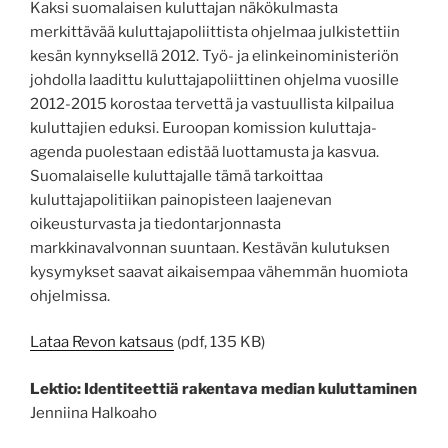
Kaksi suomalaisen kuluttajan näkökulmasta
merkittävää kuluttajapoliittista ohjelmaa julkistettiin
kesän kynnyksellä 2012. Työ- ja elinkeinoministeriön
johdolla laadittu kuluttajapoliittinen ohjelma vuosille
2012-2015 korostaa tervettä ja vastuullista kilpailua
kuluttajien eduksi. Euroopan komission kuluttaja-
agenda puolestaan edistää luottamusta ja kasvua.
Suomalaiselle kuluttajalle tämä tarkoittaa
kuluttajapolitiikan painopisteen laajenevan
oikeusturvasta ja tiedontarjonnasta
markkinavalvonnan suuntaan. Kestävän kulutuksen
kysymykset saavat aikaisempaa vähemmän huomiota
ohjelmissa.
Lataa Revon katsaus
(pdf, 135 KB)
Lektio: Identiteettiä rakentava median kuluttaminen
Jenniina Halkoaho