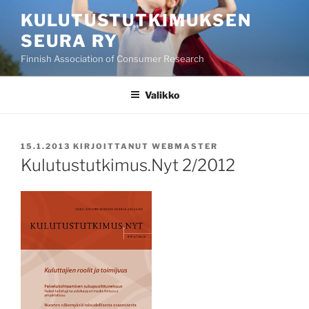
Siirry
KULUTUSTUTKIMUKSEN
sisältöön
SEURA RY
Finnish Association of Consumer Research
Valikko
JULKAISTU
15.1.2013
KIRJOITTANUT
WEBMASTER
Kulutustutkimus.Nyt 2/2012