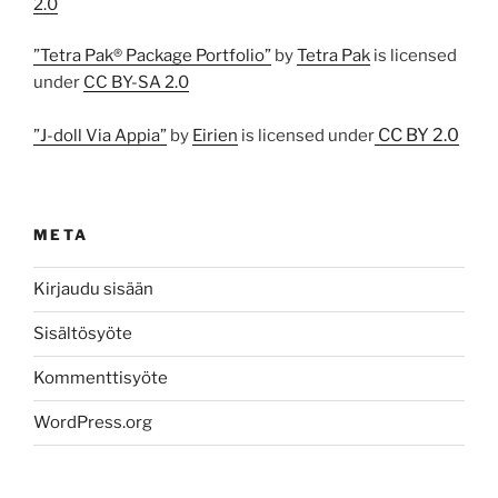
2.0
”Tetra Pak® Package Portfolio”
by
Tetra Pak
is licensed
under
CC BY-SA 2.0
CC BY 2.0
”J-doll Via Appia”
by
Eirien
is licensed under
META
Kirjaudu sisään
Sisältösyöte
Kommenttisyöte
WordPress.org