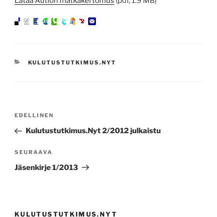
Lataa Aution matkakertomus
(pdf, 1.9 MB)
KATEGORIAT
KULUTUSTUTKIMUS.NYT
Artikkelien
Edellinen
EDELLINEN
selaus
artikkeli
Kulutustutkimus.Nyt 2/2012 julkaistu
Seuraava
SEURAAVA
artikkeli
Jäsenkirje 1/2013
KULUTUSTUTKIMUS.NYT