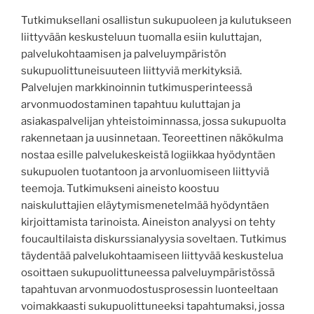
Tutkimuksellani osallistun sukupuoleen ja kulutukseen
liittyvään keskusteluun tuomalla esiin kuluttajan,
palvelukohtaamisen ja palveluympäristön
sukupuolittuneisuuteen liittyviä merkityksiä.
Palvelujen markkinoinnin tutkimusperinteessä
arvonmuodostaminen tapahtuu kuluttajan ja
asiakaspalvelijan yhteistoiminnassa, jossa sukupuolta
rakennetaan ja uusinnetaan. Teoreettinen näkökulma
nostaa esille palvelukeskeistä logiikkaa hyödyntäen
sukupuolen tuotantoon ja arvonluomiseen liittyviä
teemoja. Tutkimukseni aineisto koostuu
naiskuluttajien eläytymismenetelmää hyödyntäen
kirjoittamista tarinoista. Aineiston analyysi on tehty
foucaultilaista diskurssianalyysia soveltaen. Tutkimus
täydentää palvelukohtaamiseen liittyvää keskustelua
osoittaen sukupuolittuneessa palveluympäristössä
tapahtuvan arvonmuodostusprosessin luonteeltaan
voimakkaasti sukupuolittuneeksi tapahtumaksi, jossa