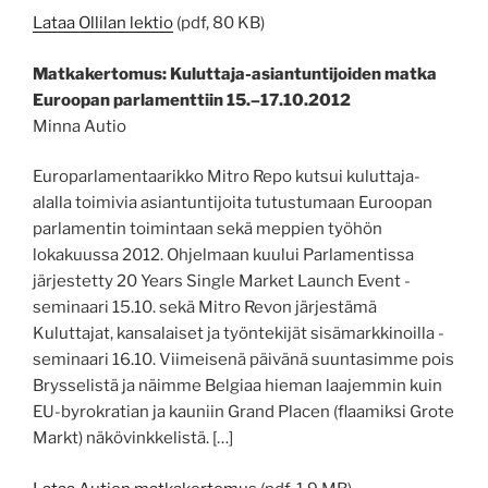
Lataa Ollilan lektio
(pdf, 80 KB)
Matkakertomus: Kuluttaja-asiantuntijoiden matka
Euroopan parlamenttiin 15.–17.10.2012
Minna Autio
Europarlamentaarikko Mitro Repo kutsui kuluttaja-
alalla toimivia asiantuntijoita tutustumaan Euroopan
parlamentin toimintaan sekä meppien työhön
lokakuussa 2012. Ohjelmaan kuului Parlamentissa
järjestetty 20 Years Single Market Launch Event -
seminaari 15.10. sekä Mitro Revon järjestämä
Kuluttajat, kansalaiset ja työntekijät sisämarkkinoilla -
seminaari 16.10. Viimeisenä päivänä suuntasimme pois
Brysselistä ja näimme Belgiaa hieman laajemmin kuin
EU-byrokratian ja kauniin Grand Placen (flaamiksi Grote
Markt) näkövinkkelistä. […]