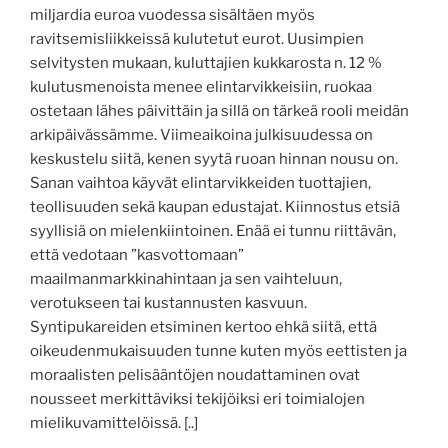
miljardia euroa vuodessa sisältäen myös
ravitsemisliikkeissä kulutetut eurot. Uusimpien
selvitysten mukaan, kuluttajien kukkarosta n. 12 %
kulutusmenoista menee elintarvikkeisiin, ruokaa
ostetaan lähes päivittäin ja sillä on tärkeä rooli meidän
arkipäivässämme. Viimeaikoina julkisuudessa on
keskustelu siitä, kenen syytä ruoan hinnan nousu on.
Sanan vaihtoa käyvät elintarvikkeiden tuottajien,
teollisuuden sekä kaupan edustajat. Kiinnostus etsiä
syyllisiä on mielenkiintoinen. Enää ei tunnu riittävän,
että vedotaan ”kasvottomaan”
maailmanmarkkinahintaan ja sen vaihteluun,
verotukseen tai kustannusten kasvuun.
Syntipukareiden etsiminen kertoo ehkä siitä, että
oikeudenmukaisuuden tunne kuten myös eettisten ja
moraalisten pelisääntöjen noudattaminen ovat
nousseet merkittäviksi tekijöiksi eri toimialojen
mielikuvamittelöissä. [..]