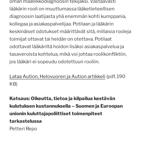
oman maallikkodiagnoosin tekijäksi. Vastaavasti
lääkärin rooli on muuttumassa lääketieteellisen
diagnoosin laatijasta yhä enemmän kohti kumppania,
kollegaa ja asiakaspalvelijaa. Potilaan ja lääkärin
keskinäiset odotukset määrittävät sitä, millaisia rooleja
toimijat ottavat tai heidän on otettava. Potilaat
odottavat lääkäriltä hoidon lisäksi asiakaspalvelua ja
tasaveroista kohtelua, mikä voi johtaa roolikonfliktiin,
jos lääkäri ei sopeudu odotettuun rooliin.
Lataa Aution, Helovuoren ja Aution artikkeli
(pdf, 190
KB)
Katsaus: Oikeutta, tietoa ja kilpailua kestävän
kulutuksen kustannuksella – Suomen ja Euroopan
unionin kuluttajapoliittiset toimenpiteet
tarkastelussa
Petteri Repo