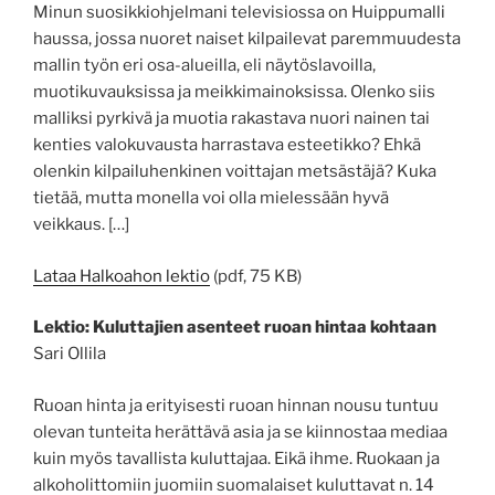
Minun suosikkiohjelmani televisiossa on Huippumalli
haussa, jossa nuoret naiset kilpailevat paremmuudesta
mallin työn eri osa-alueilla, eli näytöslavoilla,
muotikuvauksissa ja meikkimainoksissa. Olenko siis
malliksi pyrkivä ja muotia rakastava nuori nainen tai
kenties valokuvausta harrastava esteetikko? Ehkä
olenkin kilpailuhenkinen voittajan metsästäjä? Kuka
tietää, mutta monella voi olla mielessään hyvä
veikkaus. […]
Lataa Halkoahon lektio
(pdf, 75 KB)
Lektio: Kuluttajien asenteet ruoan hintaa kohtaan
Sari Ollila
Ruoan hinta ja erityisesti ruoan hinnan nousu tuntuu
olevan tunteita herättävä asia ja se kiinnostaa mediaa
kuin myös tavallista kuluttajaa. Eikä ihme. Ruokaan ja
alkoholittomiin juomiin suomalaiset kuluttavat n. 14