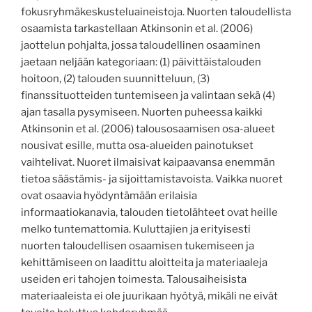
fokusryhmäkeskusteluaineistoja. Nuorten taloudellista
osaamista tarkastellaan Atkinsonin et al. (2006)
jaottelun pohjalta, jossa taloudellinen osaaminen
jaetaan neljään kategoriaan: (1) päivittäistalouden
hoitoon, (2) talouden suunnitteluun, (3)
finanssituotteiden tuntemiseen ja valintaan sekä (4)
ajan tasalla pysymiseen. Nuorten puheessa kaikki
Atkinsonin et al. (2006) talousosaamisen osa-alueet
nousivat esille, mutta osa-alueiden painotukset
vaihtelivat. Nuoret ilmaisivat kaipaavansa enemmän
tietoa säästämis- ja sijoittamistavoista. Vaikka nuoret
ovat osaavia hyödyntämään erilaisia
informaatiokanavia, talouden tietolähteet ovat heille
melko tuntemattomia. Kuluttajien ja erityisesti
nuorten taloudellisen osaamisen tukemiseen ja
kehittämiseen on laadittu aloitteita ja materiaaleja
useiden eri tahojen toimesta. Talousaiheisista
materiaaleista ei ole juurikaan hyötyä, mikäli ne eivät