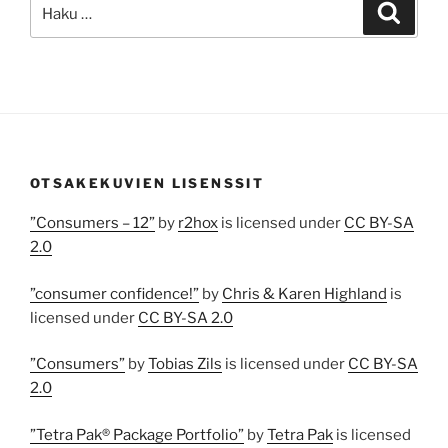
Etsi:
Haku
OTSAKEKUVIEN LISENSSIT
”Consumers – 12”
by
r2hox
is licensed under
CC BY-SA
2.0
”consumer confidence!”
by
Chris & Karen Highland
is
licensed under
CC BY-SA 2.0
”Consumers”
by
Tobias Zils
is licensed under
CC BY-SA
2.0
”Tetra Pak® Package Portfolio”
by
Tetra Pak
is licensed