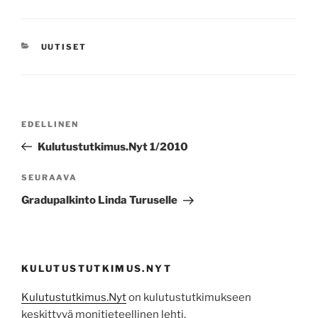
KATEGORIAT
UUTISET
Artikkelien
Edellinen
EDELLINEN
selaus
artikkeli
Kulutustutkimus.Nyt 1/2010
Seuraava
SEURAAVA
artikkeli
Gradupalkinto Linda Turuselle
KULUTUSTUTKIMUS.NYT
Kulutustutkimus.Nyt
on kulutustutkimukseen
keskittyvä monitieteellinen lehti.