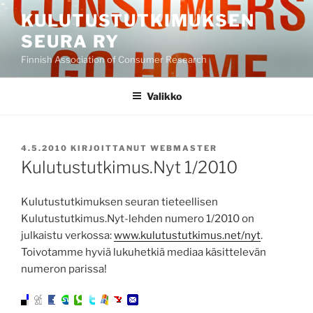
Siirry
KULUTUSTUTKIMUKSEN
sisältöön
SEURA RY
Finnish Association of Consumer Research
Valikko
JULKAISTU
4.5.2010
KIRJOITTANUT
WEBMASTER
Kulutustutkimus.Nyt 1/2010
Kulutustutkimuksen seuran tieteellisen
Kulutustutkimus.Nyt-lehden numero 1/2010 on
julkaistu verkossa:
www.kulutustutkimus.net/nyt
.
Toivotamme hyviä lukuhetkiä mediaa käsittelevän
numeron parissa!