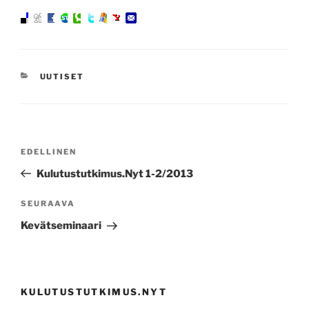
KATEGORIAT
UUTISET
Artikkelien
Edellinen
EDELLINEN
selaus
artikkeli
Kulutustutkimus.Nyt 1-2/2013
Seuraava
SEURAAVA
artikkeli
Kevätseminaari
KULUTUSTUTKIMUS.NYT