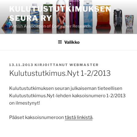
Siirry
KULUTUSTUTKIMUKSEN
sisältöön
SEURA RY
Finnish Association of Consumer Research
Valikko
JULKAISTU
13.11.2013
KIRJOITTANUT
WEBMASTER
Kulutustutkimus.Nyt 1-2/2013
Kulutustutkimuksen seuran julkaiseman tieteellisen
Kulutustutkimus.Nyt-lehden kaksoisnumero 1-2/2013
on ilmestynyt!
Pääset kaksoisnumeroon
tästä linkistä
.