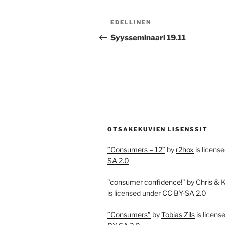
Artikkelien
Edellinen
EDELLINEN
selaus
artikkeli
Syysseminaari 19.11
OTSAKEKUVIEN LISENSSIT
”Consumers – 12”
by
r2hox
is licens
SA 2.0
”consumer confidence!”
by
Chris & 
is licensed under
CC BY-SA 2.0
”Consumers”
by
Tobias Zils
is licens