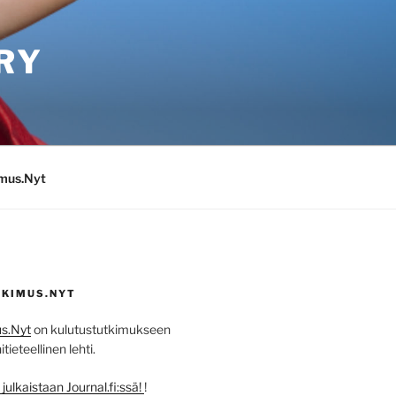
RY
imus.Nyt
KIMUS.NYT
s.Nyt
on kulutustutkimukseen
ieteellinen lehti.
ulkaistaan Journal.fi:ssä!
!