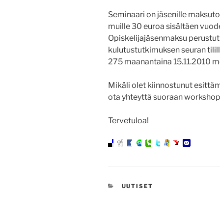
Seminaari on jäsenille maksuto
muille 30 euroa sisältäen vuo
Opiskelijajäsenmaksu perustutk
kulutustutkimuksen seuran til
275 maanantaina 15.11.2010 m
Mikäli olet kiinnostunut esitt
ota yhteyttä suoraan workshopi
Tervetuloa!
KATEGORIAT
UUTISET