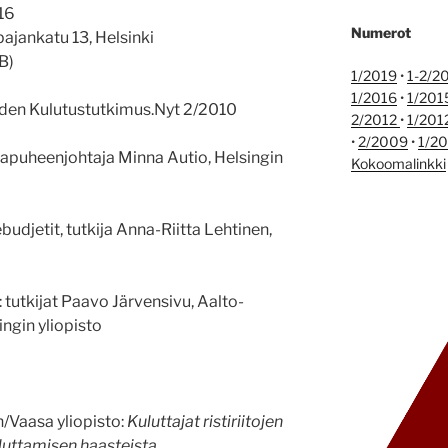
 16
Numerot
pajankatu 13, Helsinki
B)
1/2019
•
1-2/2
1/2016
•
1/201
hden Kulutustutkimus.Nyt 2/2010
2/2012
•
1/201
•
2/2009
•
1/2
apuheenjohtaja Minna Autio, Helsingin
Kokoomalinkki
budjetit, tutkija Anna-Riitta Lehtinen,
utkijat Paavo Järvensivu, Aalto-
ingin yliopisto
Vaasa yliopisto:
Kuluttajat ristiriitojen
luttamisen haasteista