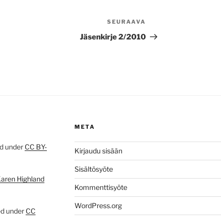
SEURAAVA
Seuraava
artikkeli
Jäsenkirje 2/2010
META
ed under
CC BY-
Kirjaudu sisään
Sisältösyöte
Karen Highland
Kommenttisyöte
WordPress.org
ed under
CC