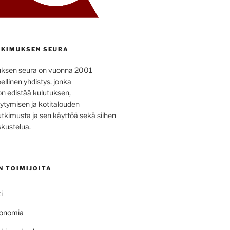
KIMUKSEN SEURA
uksen seura on vuonna 2001
ellinen yhdistys, jonka
on edistää kulutuksen,
ytymisen ja kotitalouden
utkimusta ja sen käyttöä sekä siihen
kustelua.
N TOIMIJOITA
i
konomia