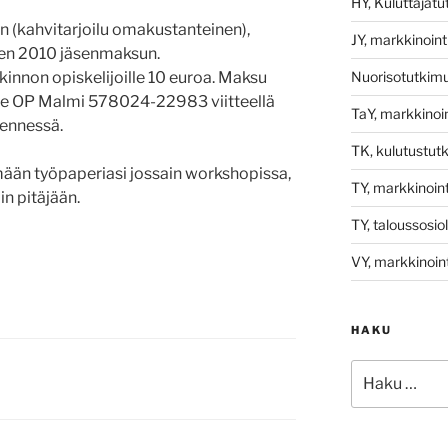
HY, Kuluttajat
n (kahvitarjoilu omakustanteinen),
JY, markkinoint
den 2010 jäsenmaksun.
Nuorisotutkim
innon opiskelijoille 10 euroa. Maksu
ille OP Malmi 578024-22983 viitteellä
TaY, markkinoin
ennessä.
TK, kulutustut
ämään työpaperiasi jossain workshopissa,
TY, markkinoint
n pitäjään.
TY, taloussosio
VY, markkinoint
HAKU
Etsi: