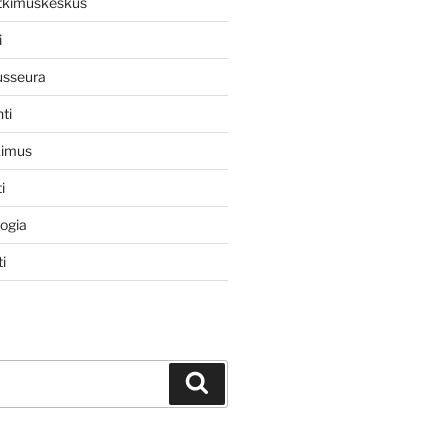
utkimuskeskus
i
usseura
ti
kimus
i
logia
i
Haku