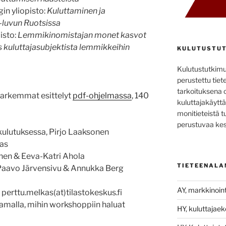
in yliopisto:
Kuluttaminen ja
-luvun Ruotsissa
isto:
Lemmikinomistajan monet kasvot
kuluttajasubjektista lemmikkeihin
KULUTUSTUT
Kulutustutkim
perustettu tiete
tarkoituksena 
tarkemmat esittelyt
pdf-ohjelmassa
, 140
kuluttajakäyttä
monitieteistä t
perustuvaa kes
kulutuksessa, Pirjo Laaksonen
kas
onen & Eeva-Katri Ahola
TIETEENALA
 Paavo Järvensivu & Annukka Berg
AY, markkinoint
perttu.melkas(at)tilastokeskus.fi
amalla, mihin workshoppiin haluat
HY, kuluttajae