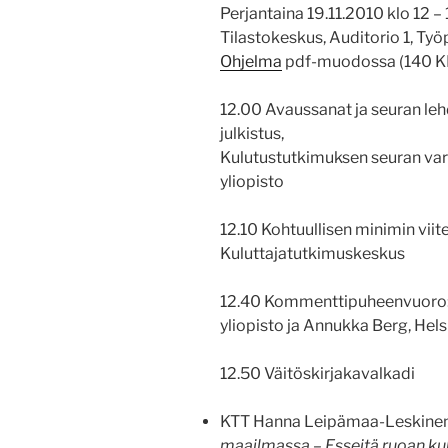
Perjantaina 19.11.2010 klo 12 –
Tilastokeskus, Auditorio 1, Työ
Ohjelma
pdf-muodossa (140 K
12.00 Avaussanat ja seuran le
julkistus,
Kulutustutkimuksen seuran var
yliopisto
12.10 Kohtuullisen minimin viite
Kuluttajatutkimuskeskus
12.40 Kommenttipuheenvuoro: t
yliopisto ja Annukka Berg, Hels
12.50 Väitöskirjakavalkadi
KTT Hanna Leipämaa-Leskinen/
maailmassa – Esseitä ruoan ku