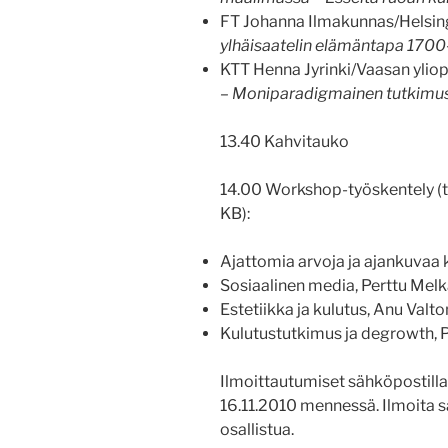
FT Johanna Ilmakunnas/Helsing
ylhäisaatelin elämäntapa 1700
KTT Henna Jyrinki/Vaasan yliop
– Moniparadigmainen tutkimus 
13.40 Kahvitauko
14.00 Workshop-työskentely (
KB):
Ajattomia arvoja ja ajankuvaa 
Sosiaalinen media, Perttu Mel
Estetiikka ja kulutus, Anu Valt
Kulutustutkimus ja degrowth,
Ilmoittautumiset sähköpostilla 
16.11.2010 mennessä. Ilmoita s
osallistua.