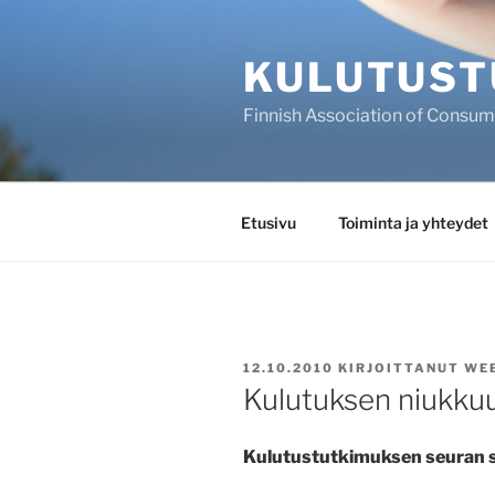
Siirry
sisältöön
KULUTUST
Finnish Association of Consu
Etusivu
Toiminta ja yhteydet
JULKAISTU
12.10.2010
KIRJOITTANUT
WE
Kulutuksen niukkuu
Kulutustutkimuksen seuran 