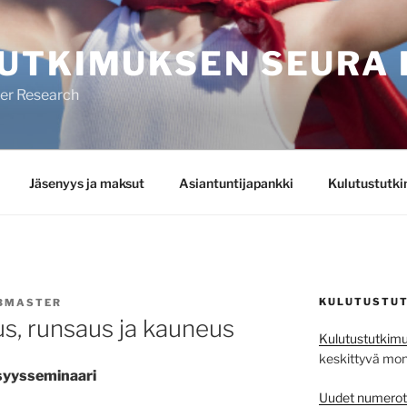
UTKIMUKSEN SEURA 
mer Research
Jäsenyys ja maksut
Asiantuntijapankki
Kulutustutk
KULUTUSTUT
BMASTER
s, runsaus ja kauneus
Kulutustutkimu
keskittyvä monit
syysseminaari
Uudet numerot j