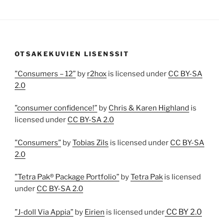
OTSAKEKUVIEN LISENSSIT
”Consumers – 12”
by
r2hox
is licensed under
CC BY-SA
2.0
”consumer confidence!”
by
Chris & Karen Highland
is
licensed under
CC BY-SA 2.0
”Consumers”
by
Tobias Zils
is licensed under
CC BY-SA
2.0
”Tetra Pak® Package Portfolio”
by
Tetra Pak
is licensed
under
CC BY-SA 2.0
CC BY 2.0
”J-doll Via Appia”
by
Eirien
is licensed under