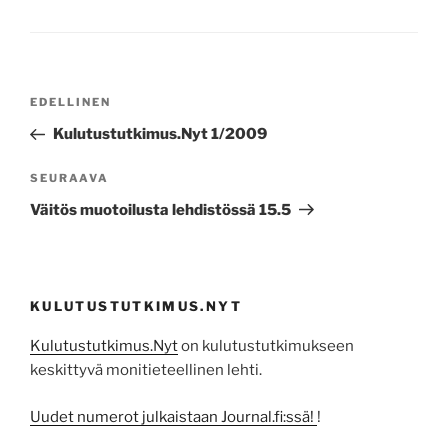
Artikkelien
Edellinen
EDELLINEN
selaus
artikkeli
Kulutustutkimus.Nyt 1/2009
Seuraava
SEURAAVA
artikkeli
Väitös muotoilusta lehdistössä 15.5
KULUTUSTUTKIMUS.NYT
Kulutustutkimus.Nyt
on kulutustutkimukseen
keskittyvä monitieteellinen lehti.
Uudet numerot julkaistaan Journal.fi:ssä!
!