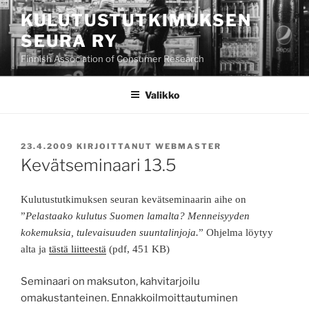
Siirry
KULUTUSTUTKIMUKSEN
sisältöön
SEURA RY
Finnish Association of Consumer Research
Valikko
JULKAISTU
23.4.2009
KIRJOITTANUT
WEBMASTER
Kevätseminaari 13.5
Kulutustutkimuksen seuran kevätseminaarin aihe on
”
Pelastaako kulutus Suomen lamalta? Menneisyyden
kokemuksia, tulevaisuuden suuntalinjoja.
” Ohjelma löytyy
alta ja
tästä liitteestä
(pdf, 451 KB)
Seminaari on maksuton, kahvitarjoilu
omakustanteinen. Ennakkoilmoittautuminen