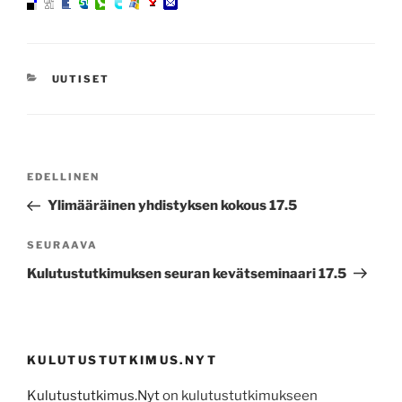
KATEGORIAT
UUTISET
Artikkelien
Edellinen
EDELLINEN
selaus
artikkeli
Ylimääräinen yhdistyksen kokous 17.5
Seuraava
SEURAAVA
artikkeli
Kulutustutkimuksen seuran kevätseminaari 17.5
KULUTUSTUTKIMUS.NYT
Kulutustutkimus.Nyt
on kulutustutkimukseen