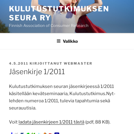
Siirry
KULUTUSTUTKIMUKSEN
sisältöön
SEURA RY
Finnish Association of Consumer Research
Valikko
JULKAISTU
4.5.2011
KIRJOITTANUT
WEBMASTER
Jäsenkirje 1/2011
Kulutustutkimuksen seuran jäsenkirjeessä 1/2011
käsitellään kevätseminaaria, Kulutustutkimus.Nyt-
lehden numeroa 1/2011, tulevia tapahtumia sekä
seurauutisia.
Voit
ladata jäsenkirjeen 1/2011 tästä
(pdf, 88 KB).