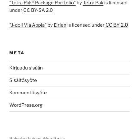
”Tetra Pak® Package Portfolio”
by
Tetra Pak
is licensed
under
CC BY-SA 2.0
CC BY 2.0
”J-doll Via Appia”
by
Eirien
is licensed under
META
Kirjaudu sisään
Sisältösyöte
Kommenttisyöte
WordPress.org
Palvelun tarjoaa WordPress