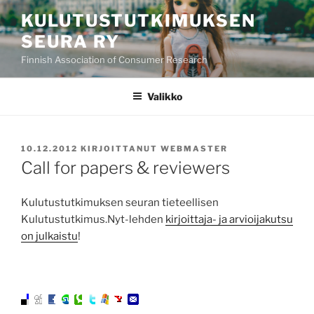
Siirry
KULUTUSTUTKIMUKSEN
sisältöön
SEURA RY
Finnish Association of Consumer Research
Valikko
JULKAISTU
10.12.2012
KIRJOITTANUT
WEBMASTER
Call for papers & reviewers
Kulutustutkimuksen seuran tieteellisen
Kulutustutkimus.Nyt-lehden
kirjoittaja- ja arvioijakutsu
on julkaistu
!