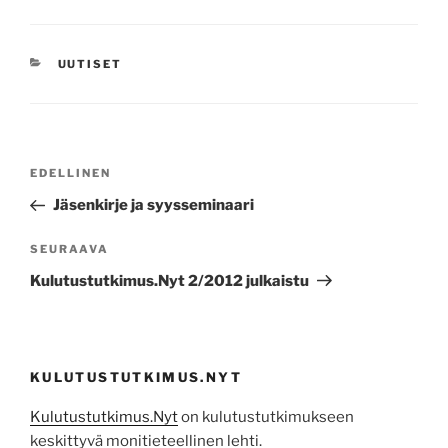
KATEGORIAT
UUTISET
Artikkelien
Edellinen
EDELLINEN
selaus
artikkeli
Jäsenkirje ja syysseminaari
Seuraava
SEURAAVA
artikkeli
Kulutustutkimus.Nyt 2/2012 julkaistu
KULUTUSTUTKIMUS.NYT
Kulutustutkimus.Nyt
on kulutustutkimukseen
keskittyvä monitieteellinen lehti.