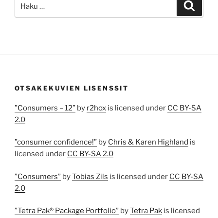
Etsi:
Haku
OTSAKEKUVIEN LISENSSIT
”Consumers – 12”
by
r2hox
is licensed under
CC BY-SA
2.0
”consumer confidence!”
by
Chris & Karen Highland
is
licensed under
CC BY-SA 2.0
”Consumers”
by
Tobias Zils
is licensed under
CC BY-SA
2.0
”Tetra Pak® Package Portfolio”
by
Tetra Pak
is licensed