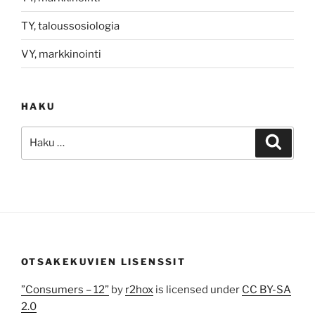
TY, taloussosiologia
VY, markkinointi
HAKU
Etsi:
Haku
OTSAKEKUVIEN LISENSSIT
”Consumers – 12”
by
r2hox
is licensed under
CC BY-SA
2.0