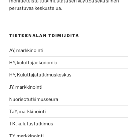
monitieteistä tutkimusta ja sen käyttöä sekä siihen
perustuvaa keskustelua.
TIETEENALAN TOIMIJOITA
AY, markkinointi
HY, kuluttajaekonomia
HY, Kuluttajatutkimuskeskus
JY, markkinointi
Nuorisotutkimusseura
TaY, markkinointi
TK, kulutustutkimus
TY, markkinointi