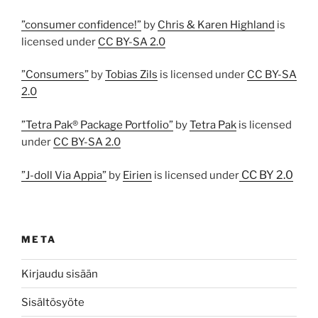
”consumer confidence!”
by
Chris & Karen Highland
is
licensed under
CC BY-SA 2.0
”Consumers”
by
Tobias Zils
is licensed under
CC BY-SA
2.0
”Tetra Pak® Package Portfolio”
by
Tetra Pak
is licensed
under
CC BY-SA 2.0
CC BY 2.0
”J-doll Via Appia”
by
Eirien
is licensed under
META
Kirjaudu sisään
Sisältösyöte