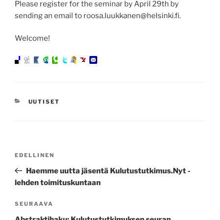
Please register for the seminar by April 29th by
sending an email to roosa.luukkanen@helsinki.fi.
Welcome!
KATEGORIAT
UUTISET
Artikkelien
Edellinen
EDELLINEN
selaus
artikkeli
Haemme uutta jäsentä Kulutustutkimus.Nyt -
lehden toimituskuntaan
Seuraava
SEURAAVA
artikkeli
Abstraktihaku: Kulutustutkimuksen seuran