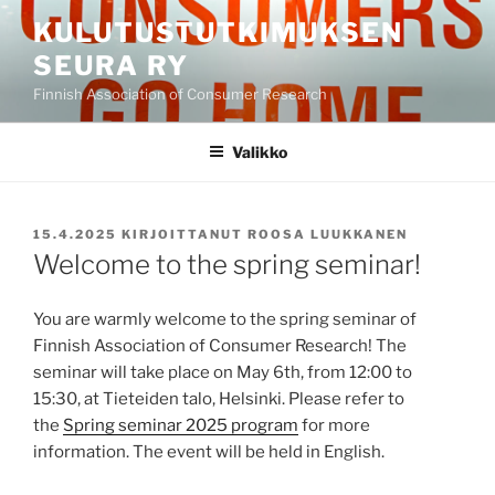
Siirry
KULUTUSTUTKIMUKSEN
sisältöön
SEURA RY
Finnish Association of Consumer Research
Valikko
JULKAISTU
15.4.2025
KIRJOITTANUT
ROOSA LUUKKANEN
Welcome to the spring seminar!
You are warmly welcome to the spring seminar of
Finnish Association of Consumer Research! The
seminar will take place on May 6th, from 12:00 to
15:30, at Tieteiden talo, Helsinki. Please refer to
the
Spring seminar 2025 program
for more
information. The event will be held in English.