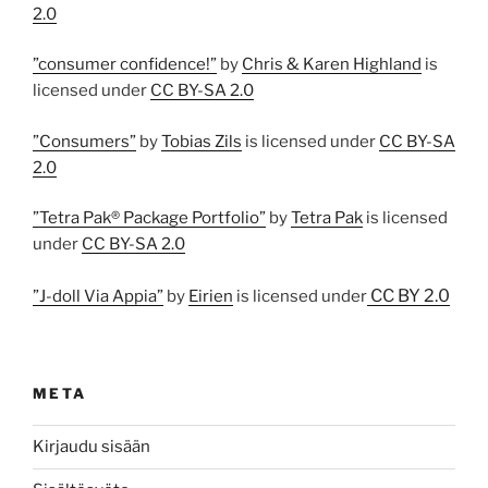
2.0
”consumer confidence!”
by
Chris & Karen Highland
is
licensed under
CC BY-SA 2.0
”Consumers”
by
Tobias Zils
is licensed under
CC BY-SA
2.0
”Tetra Pak® Package Portfolio”
by
Tetra Pak
is licensed
under
CC BY-SA 2.0
CC BY 2.0
”J-doll Via Appia”
by
Eirien
is licensed under
META
Kirjaudu sisään