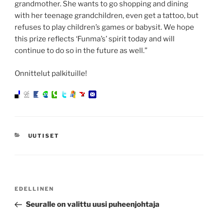
grandmother. She wants to go shopping and dining
with her teenage grandchildren, even get a tattoo, but
refuses to play children’s games or babysit. We hope
this prize reflects ‘Funma’s’ spirit today and will
continue to do so in the future as well.”
Onnittelut palkituille!
KATEGORIAT
UUTISET
Artikkelien
Edellinen
EDELLINEN
selaus
artikkeli
Seuralle on valittu uusi puheenjohtaja