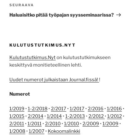
Seuraava
SEURAAVA
artikkeli
Haluaisitko pitää työpajan syysseminaarissa?
KULUTUSTUTKIMUS.NYT
Kulutustutkimus.Nyt
on kulutustutkimukseen
keskittyvä monitieteellinen lehti.
Uudet numerot julkaistaan Journal.fi:ssä!
!
Numerot
1/2019
•
1-2/2018
•
2/2017
•
1/2017
•
2/2016
•
1/2016
•
1/2015
•
2/2014
•
1/2014
•
1-2/2013
•
2/2012
•
1/2012
•
2/2011
•
1/2011
•
2/2010
•
1/2010
•
2/2009
•
1/2009
•
1/2008
•
1/2007
•
Kokoomalinkki