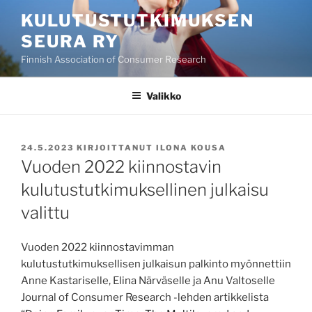
Siirry
KULUTUSTUTKIMUKSEN
sisältöön
SEURA RY
Finnish Association of Consumer Research
Valikko
JULKAISTU
24.5.2023
KIRJOITTANUT
ILONA KOUSA
Vuoden 2022 kiinnostavin
kulutustutkimuksellinen julkaisu
valittu
Vuoden 2022 kiinnostavimman
kulutustutkimuksellisen julkaisun palkinto myönnettiin
Anne Kastariselle, Elina Närväselle ja Anu Valtoselle
Journal of Consumer Research -lehden artikkelista