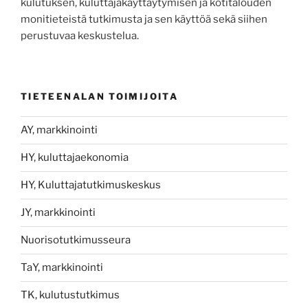
kulutuksen, kuluttajakäyttäytymisen ja kotitalouden
monitieteistä tutkimusta ja sen käyttöä sekä siihen
perustuvaa keskustelua.
TIETEENALAN TOIMIJOITA
AY, markkinointi
HY, kuluttajaekonomia
HY, Kuluttajatutkimuskeskus
JY, markkinointi
Nuorisotutkimusseura
TaY, markkinointi
TK, kulutustutkimus