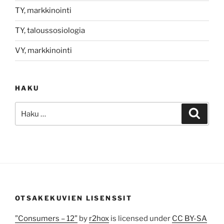
TY, markkinointi
TY, taloussosiologia
VY, markkinointi
HAKU
Etsi:
Haku
OTSAKEKUVIEN LISENSSIT
”Consumers – 12”
by
r2hox
is licensed under
CC BY-SA