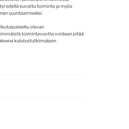
yi edellä kuvattu toiminta ja myös
nnan suuntaamiseksi.
lkutaipaleella olevan
simmäistä toimintavuotta voidaan pitää
uksena kulutustutkimuksen