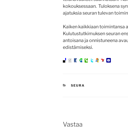
kokouksessaan. Tuloksena synt
ajatuksia seuran tulevan toimi
Kaiken kaikkiaan toimintansa a
Kulutustutkimuksen seuran en
antoisana ja onnistuneena ava
edistämiseksi.
KATEGORIAT
SEURA
Vastaa