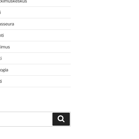
utkimuskeskus
i
usseura
ti
kimus
i
logia
i
Haku