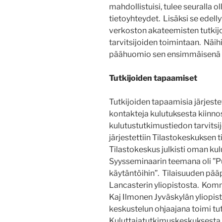
mahdollistuisi, tulee seuralla ol
tietoyhteydet. Lisäksi se edell
verkoston akateemisten tutkijoi
tarvitsijoiden toimintaan. Näih
päähuomio sen ensimmäisenä 
Tutkijoiden tapaamiset
Tutkijoiden tapaamisia järjest
kontakteja kulutuksesta kiinnos
kulutustutkimustiedon tarvitsi
järjestettiin Tilastokeskuksen 
Tilastokeskus julkisti oman ku
Syysseminaarin teemana oli ”Pu
käytäntöihin”. Tilaisuuden pää
Lancasterin yliopistosta. Kom
Kaj Ilmonen Jyväskylän yliopis
keskustelun ohjaajana toimi t
Kuluttajatutkimuskeskuksesta. 