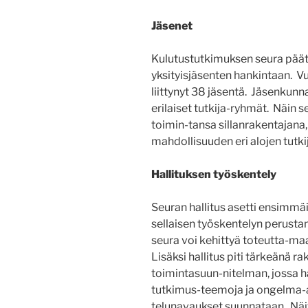
Jäsenet
Kulutustutkimuksen seura päät
yksityisjäsenten hankintaan. Vu
liittynyt 38 jäsentä. Jäsenkunna
erilaiset tutkija-ryhmät. Näin 
toimin-tansa sillanrakentajana
mahdollisuuden eri alojen tutkij
Hallituksen työskentely
Seuran hallitus asetti ensimmäi
sellaisen työskentelyn perusta
seura voi kehittyä toteutta-ma
Lisäksi hallitus piti tärkeänä
toimintasuun-nitelman, jossa 
tutkimus-teemoja ja ongelma-al
telunavaukset suunnataan. Näit