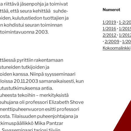
la riittävä jäsenpohja ja toimivat
Numerot
yttää, että seura kehittää suhde-
den, kulutustiedon tuottajien ja
1/2019
•
1-2/2
in kohdistui seuran toiminnan
1/2016
•
1/201
toimintavuonna 2003.
2/2012
•
1/201
•
2/2009
•
1/2
Kokoomalinkki
ettäessä pyrittiin rakentamaan
tuneiden tutkijoiden ja
joiden kanssa. Niinpä syysseminaari
tiloissa 20.11.2003 samanaikaisesti, kun
lutustutkimuksensa antia.
heesta tekoihin – merkityksistä
puhujana oli professori Elizabeth Shove
menttipuheenvuoron esitti professori
tosta. Tilaisuuden puheenjohtajana ja
utkimuspäällikkö Mika Pantzar
Syysseminaari tarjosi tiiviin