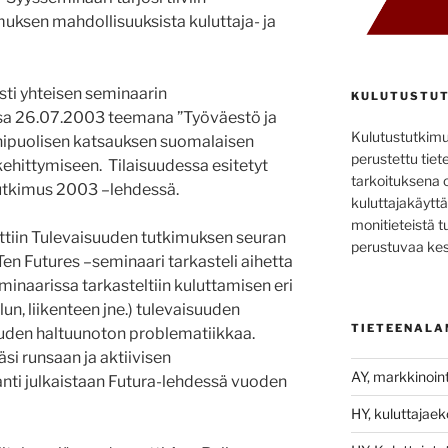
muksen mahdollisuuksista kuluttaja- ja
sti yhteisen seminaarin
KULUTUSTUT
sa 26.07.2003 teemana ”Työväestö ja
Kulutustutkim
onipuolisen katsauksen suomalaisen
perustettu tiete
kehittymiseen. Tilaisuudessa esitetyt
tarkoituksena 
tutkimus 2003 –lehdessä.
kuluttajakäyttä
monitieteistä t
ettiin Tulevaisuuden tutkimuksen seuran
perustuvaa kes
n Futures –seminaari tarkasteli aihetta
inaarissa tarkasteltiin kuluttamisen eri
un, liikenteen jne.) tulevaisuuden
TIETEENALA
uuden haltuunoton problematiikkaa.
si runsaan ja aktiivisen
AY, markkinoint
anti julkaistaan Futura-lehdessä vuoden
HY, kuluttajae