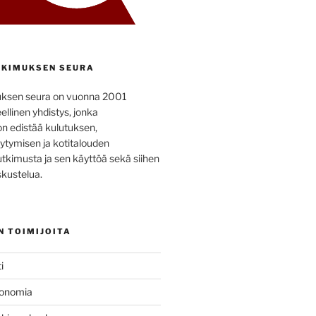
KIMUKSEN SEURA
uksen seura on vuonna 2001
ellinen yhdistys, jonka
on edistää kulutuksen,
ytymisen ja kotitalouden
utkimusta ja sen käyttöä sekä siihen
kustelua.
N TOIMIJOITA
i
konomia