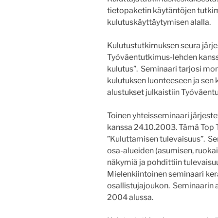
tietopaketin käytäntöjen tutki
kulutuskäyttäytymisen alalla.
Kulutustutkimuksen seura järje
Työväentutkimus-lehden kans
kulutus”. Seminaari tarjosi m
kulutuksen luonteeseen ja sen 
alustukset julkaistiin Työväen
Toinen yhteisseminaari järjest
kanssa 24.10.2003. Tämä Top Te
”Kuluttamisen tulevaisuus”. Sem
osa-alueiden (asumisen, ruokail
näkymiä ja pohdittiin tulevais
Mielenkiintoinen seminaari kerä
osallistujajoukon. Seminaarin 
2004 alussa.