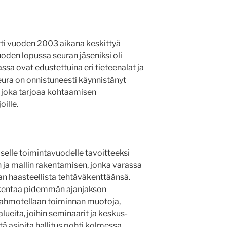
ti vuoden 2003 aikana keskittyä
oden lopussa seuran jäseniksi oli
ssa ovat edustettuina eri tieteenalat ja
seura on onnistuneesti käynnistänyt
, joka tarjoaa kohtaamisen
oille.
selle toimintavuodelle tavoitteeksi
n ja mallin rakentamisen, jonka varassa
an haasteellista tehtäväkenttäänsä.
 rakentaa pidemmän ajanjakson
hahmotellaan toiminnan muotoja,
ueita, joihin seminaarit ja keskus-
ä asioita hallitus pohti kolmessa