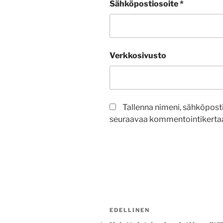
Sähköpostiosoite
*
Verkkosivusto
Tallenna nimeni, sähköposti
seuraavaa kommentointikertaa
Artikkelien
Edellinen
EDELLINEN