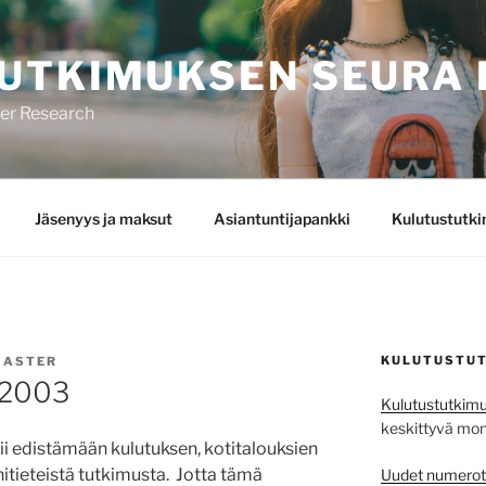
UTKIMUKSEN SEURA 
mer Research
Jäsenyys ja maksut
Asiantuntijapankki
Kulutustutk
KULUTUSTUT
ASTER
 2003
Kulutustutkimu
keskittyvä monit
i edistämään kulutuksen, kotitalouksien
itieteistä tutkimusta. Jotta tämä
Uudet numerot j