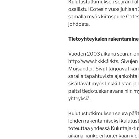
Kulutustutkimuksen seuran hall
osallistui Cotesin vuosijuhlaan
samalla myös kiitospuhe Cote
johdosta.
Tietoyhteyksien rakentamin
Vuoden 2003 aikana seuran oma
http://www.hkkk.fi/kts. Sivuje
Moisander. Sivut tarjoavat ka
saralla tapahtuvista ajankohta
sisältävät myös linkki-listan j
paitsi tiedotuskanavana niin my
yhteyksiä.
Kulutustutkimuksen seura päätt
lehden rakentamiseksi kulutust
toteuttaa yhdessä Kuluttaja-
aikana hanke ei kuitenkaan viel