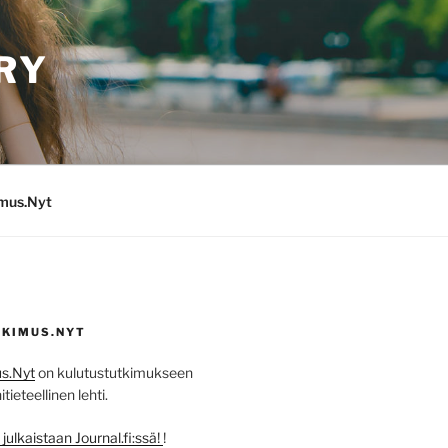
RY
imus.Nyt
KIMUS.NYT
s.Nyt
on kulutustutkimukseen
ieteellinen lehti.
ulkaistaan Journal.fi:ssä!
!