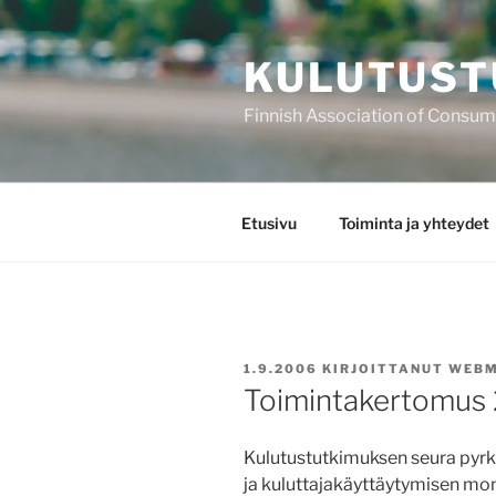
Siirry
sisältöön
KULUTUST
Finnish Association of Consu
Etusivu
Toiminta ja yhteydet
JULKAISTU
1.9.2006
KIRJOITTANUT
WEBM
Toimintakertomus
Kulutustutkimuksen seura pyrki
ja kuluttajakäyttäytymisen mon