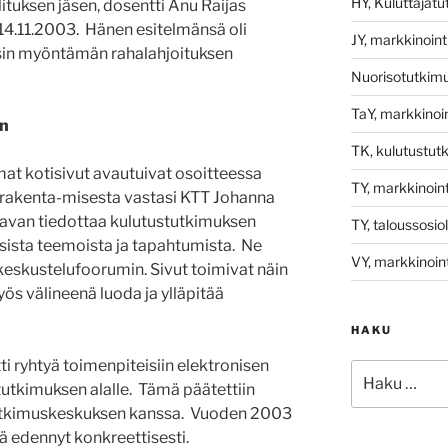
HY, Kuluttajat
ituksen jäsen, dosentti Anu Raijas
 14.11.2003. Hänen esitelmänsä oli
JY, markkinoint
sin myöntämän rahalahjoituksen
Nuorisotutkim
TaY, markkinoin
en
TK, kulutustut
t kotisivut avautuivat osoitteessa
TY, markkinoint
n rakenta-misesta vastasi KTT Johanna
navan tiedottaa kulutustutkimuksen
TY, taloussosio
isista teemoista ja tapahtumista. Ne
VY, markkinoint
a keskustelufoorumin. Sivut toimivat näin
ös välineenä luoda ja ylläpitää
HAKU
i ryhtyä toimenpiteisiin elektronisen
Etsi:
utkimuksen alalle. Tämä päätettiin
tutkimuskeskuksen kanssa. Vuoden 2003
ä edennyt konkreettisesti.