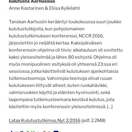
kulutusta Aarhusissa
Anne Kastarinen & Eliisa Kylkilahti
Tanskan Aarhusiin kerääntyi toukokuussa suuri joukko
kulutustutkijoita, kun pohjoismainen
kulutustutkimuksen konferenssi, NCCR 2016,
järjestettiin jo neljättä kertaa. Kaksipäiväisen
konferenssin ohjelma oli tiivis: aikatauluun oli sovitettu
kaksi yleisesitelmää ja lähes 80 esitystä. Ohjelma oli
myös monipuolinen: esityksiä oli yhteensä 23:ssa eri
sessiossa, jotka käsittelivät kulutuksen ajankohtaisia
tutkimusteemoja. Vahvimpia teemoja olivat ruuan
kulutukseen liittyvät aiheet, kuten ruokahävikki,
valmisruokien käyttö ja eläinten hyvinvointi, sekä
laajempana tutkimusteemana kestävä kulutus, jota
käsiteltiin myös konferenssin yleisesitelmissä. […]
Lataa Kulutustutkimus.Nyt 2/2016
(pdf, 2.2MB)