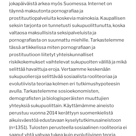
jokapäiväistä arkea myös Suomessa. Internet on
täynnä maksutonta pornografiaa ja
prostituutiopalveluita koskevia mainoksia. Kaupallisen
seksin tarjonta on tunnetusti sukupuolittunutta, koska
valtaosa maksullisista seksipalveluista ja
pornografiasta on suunnattu miehille. Tarkastelemme
tässä artikkelissa miten pornografiaan ja
prostituutioon liitetyt yhteiskunnalliset
riskikokemukset vaihtelevat sukupuolten välillä ja mikä
selittää havaittuja eroja. Vertaamme keskenään
sukupuolieroja selittävää sosiaalista rooliteoriaa ja
evolutiivista teoriaa kolmen eri tutkimushypoteesin
avulla. Tarkastelemme sosioekonomisten,
demografisten ja biologisperäisten muuttujien
yhteyksiä sukupuolittain. Käyttämämme aineisto
perustuu vuonna 2014 kerättyyn suomenkielistä
aikuisväestöä edustavaan kyselytutkimusaineistoon
(n=1351). Tulosten perusteella sosiaalinen rooliteoria ei
saanut yhtä vahvaa tukea kuin evolutiivinen teoria.