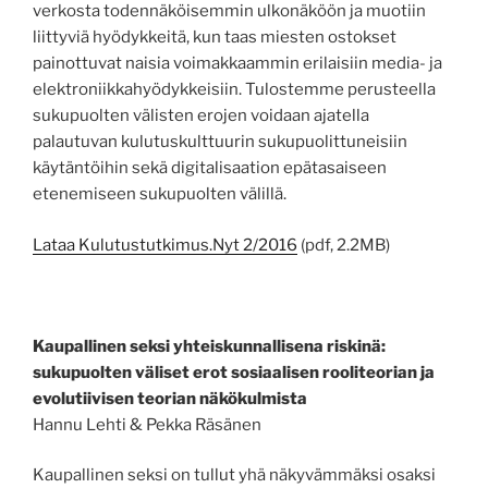
verkosta todennäköisemmin ulkonäköön ja muotiin
liittyviä hyödykkeitä, kun taas miesten ostokset
painottuvat naisia voimakkaammin erilaisiin media- ja
elektroniikkahyödykkeisiin. Tulostemme perusteella
sukupuolten välisten erojen voidaan ajatella
palautuvan kulutuskulttuurin sukupuolittuneisiin
käytäntöihin sekä digitalisaation epätasaiseen
etenemiseen sukupuolten välillä.
Lataa Kulutustutkimus.Nyt 2/2016
(pdf, 2.2MB)
Kaupallinen seksi yhteiskunnallisena riskinä:
sukupuolten väliset erot sosiaalisen rooliteorian ja
evolutiivisen teorian näkökulmista
Hannu Lehti & Pekka Räsänen
Kaupallinen seksi on tullut yhä näkyvämmäksi osaksi