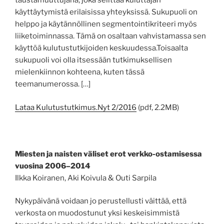
taustamuuttujana, joka selittää kuluttajan
käyttäytymistä erilaisissa yhteyksissä. Sukupuoli on
helppo ja käytännöllinen segmentointikriteeri myös
liiketoiminnassa. Tämä on osaltaan vahvistamassa sen
käyttöä kulutustutkijoiden keskuudessa.Toisaalta
sukupuoli voi olla itsessään tutkimuksellisen
mielenkiinnon kohteena, kuten tässä
teemanumerossa. […]
Lataa Kulutustutkimus.Nyt 2/2016
(pdf, 2.2MB)
Miesten ja naisten väliset erot verkko-ostamisessa
vuosina 2006–2014
Ilkka Koiranen, Aki Koivula & Outi Sarpila
Nykypäivänä voidaan jo perustellusti väittää, että
verkosta on muodostunut yksi keskeisimmistä