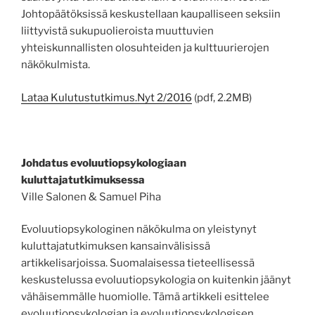
Johtopäätöksissä keskustellaan kaupalliseen seksiin
liittyvistä sukupuolieroista muuttuvien
yhteiskunnallisten olosuhteiden ja kulttuurierojen
näkökulmista.
Lataa Kulutustutkimus.Nyt 2/2016
(pdf, 2.2MB)
Johdatus evoluutiopsykologiaan
kuluttajatutkimuksessa
Ville Salonen & Samuel Piha
Evoluutiopsykologinen näkökulma on yleistynyt
kuluttajatutkimuksen kansainvälisissä
artikkelisarjoissa. Suomalaisessa tieteellisessä
keskustelussa evoluutiopsykologia on kuitenkin jäänyt
vähäisemmälle huomiolle. Tämä artikkeli esittelee
evoluutiopsykologian ja evoluutiopsykologisen