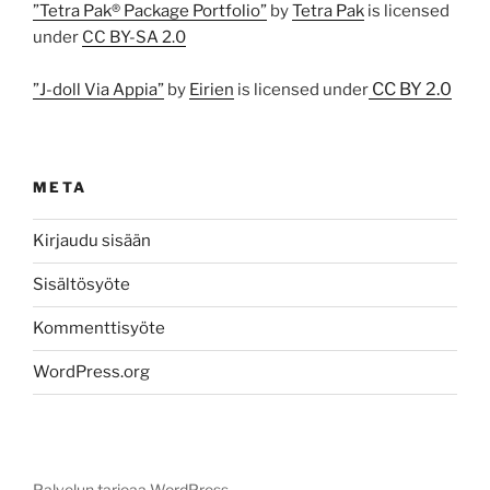
”Tetra Pak® Package Portfolio”
by
Tetra Pak
is licensed
under
CC BY-SA 2.0
CC BY 2.0
”J-doll Via Appia”
by
Eirien
is licensed under
META
Kirjaudu sisään
Sisältösyöte
Kommenttisyöte
WordPress.org
Palvelun tarjoaa WordPress