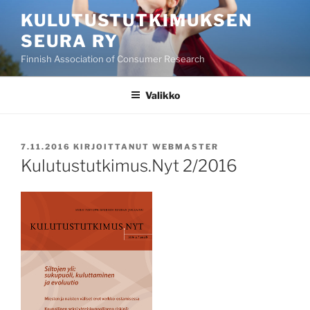
Siirry
KULUTUSTUTKIMUKSEN
sisältöön
SEURA RY
Finnish Association of Consumer Research
Valikko
JULKAISTU
7.11.2016
KIRJOITTANUT
WEBMASTER
Kulutustutkimus.Nyt 2/2016