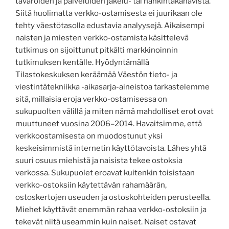
tavaroiden ja palveluiden jakelu- tai hankintakanavista.
Siitä huolimatta verkko-ostamisesta ei juurikaan ole
tehty väestötasolla edustavia analyysejä. Aikaisempi
naisten ja miesten verkko-ostamista käsittelevä
tutkimus on sijoittunut pitkälti markkinoinnin
tutkimuksen kentälle. Hyödyntämällä
Tilastokeskuksen keräämää Väestön tieto- ja
viestintätekniikka -aikasarja-aineistoa tarkastelemme
sitä, millaisia eroja verkko-ostamisessa on
sukupuolten välillä ja miten nämä mahdolliset erot ovat
muuttuneet vuosina 2006–2014. Havaitsimme, että
verkkoostamisesta on muodostunut yksi
keskeisimmistä internetin käyttötavoista. Lähes yhtä
suuri osuus miehistä ja naisista tekee ostoksia
verkossa. Sukupuolet eroavat kuitenkin toisistaan
verkko-ostoksiin käytettävän rahamäärän,
ostoskertojen useuden ja ostoskohteiden perusteella.
Miehet käyttävät enemmän rahaa verkko-ostoksiin ja
tekevät niitä useammin kuin naiset. Naiset ostavat