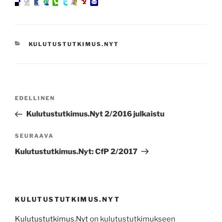
KATEGORIAT
KULUTUSTUTKIMUS.NYT
Artikkelien
Edellinen
EDELLINEN
selaus
artikkeli
Kulutustutkimus.Nyt 2/2016 julkaistu
Seuraava
SEURAAVA
artikkeli
Kulutustutkimus.Nyt: CfP 2/2017
KULUTUSTUTKIMUS.NYT
Kulutustutkimus.Nyt
on kulutustutkimukseen