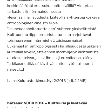
kosmetiikkaan. Miksi? Mikä selittää tätä
keskimääräistä eroa sukupuolten välillä? Aloitetaan
tarkastelu ilmiön mahdollisesta
yleismaailmallisuudesta. Esiteollisia yhteisöjä koskeva
antropologinen aineisto ei ole
”kauneudenhoitotuotteiden” suhteen yksiselitteistä.
Kulttuurista riippuen koristautumista harjoittavat
toisinaan enemmän miehet, toisinaan naiset.
Lukemastani antropologisesta kirjallisuudesta uskallan
kuitenkin arvella, että ennen maanviljelyn aloittamista,
eli olosuhteissa, joissa ihmislaji on valtaosan elänyt,
”arkikosmetiikkaa” käyttivät eniten tytöt tai nuoret
naiset. […]
Lataa Kulutustutkimus.Nyt 2/2016
(pdf, 2.2MB)
Katsaus: NCCR 2016 – Kulttuuria ja kestävää