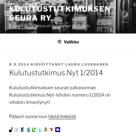
Siirry
KULUTUSTUTKIMUKSEN
sisältöön
SEURA RY
Finnish Association of Consumer Research
Valikko
JULKAISTU
8.9.2014
KIRJOITTANUT
LAURA LUUKKANEN
Kulutustutkimus.Nyt 1/2014
Kulutustutkimuksen seuran julkaiseman
Kulutustutkimus.Nyt-lehden numero 1/2014 on
vihdoin ilmestynyt!
Pääset numeroon
tästä linkistä
.