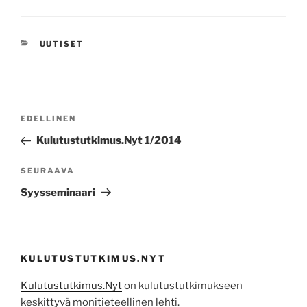
KATEGORIAT
UUTISET
Artikkelien
Edellinen
EDELLINEN
selaus
artikkeli
Kulutustutkimus.Nyt 1/2014
Seuraava
SEURAAVA
artikkeli
Syysseminaari
KULUTUSTUTKIMUS.NYT
Kulutustutkimus.Nyt
on kulutustutkimukseen
keskittyvä monitieteellinen lehti.