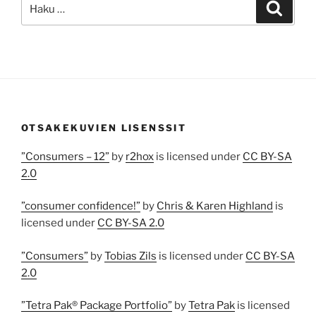
Etsi:
Haku
OTSAKEKUVIEN LISENSSIT
”Consumers – 12”
by
r2hox
is licensed under
CC BY-SA
2.0
”consumer confidence!”
by
Chris & Karen Highland
is
licensed under
CC BY-SA 2.0
”Consumers”
by
Tobias Zils
is licensed under
CC BY-SA
2.0
”Tetra Pak® Package Portfolio”
by
Tetra Pak
is licensed