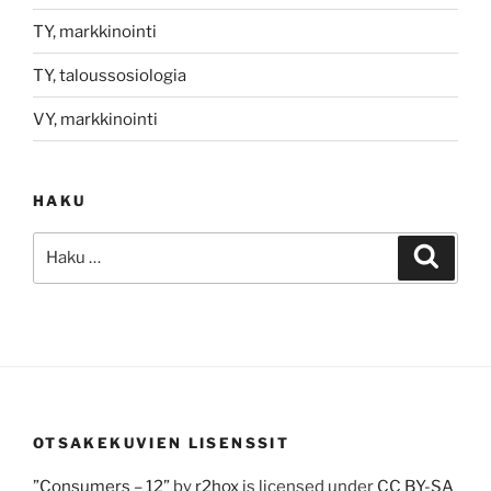
TY, markkinointi
TY, taloussosiologia
VY, markkinointi
HAKU
Etsi:
Haku
OTSAKEKUVIEN LISENSSIT
”Consumers – 12”
by
r2hox
is licensed under
CC BY-SA