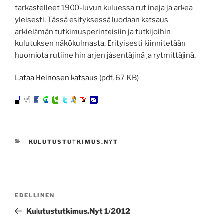
tarkastelleet 1900-luvun kuluessa rutiineja ja arkea
yleisesti. Tässä esityksessä luodaan katsaus
arkielämän tutkimusperinteisiin ja tutkijoihin
kulutuksen näkökulmasta. Erityisesti kiinnitetään
huomiota rutiineihin arjen jäsentäjinä ja rytmittäjinä.
Lataa Heinosen katsaus
(pdf, 67 KB)
KATEGORIAT
KULUTUSTUTKIMUS.NYT
Artikkelien
Edellinen
EDELLINEN
selaus
artikkeli
Kulutustutkimus.Nyt 1/2012