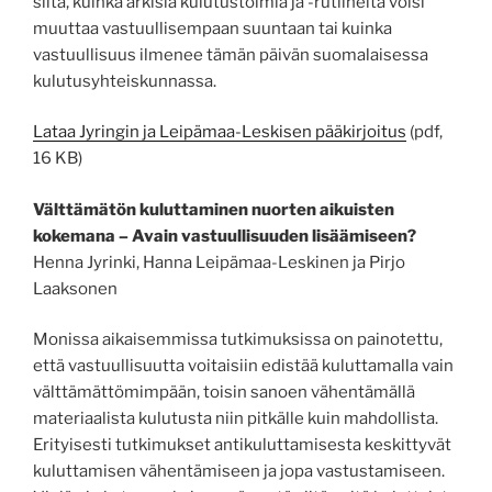
siitä, kuinka arkisia kulutustoimia ja -rutiineita voisi
muuttaa vastuullisempaan suuntaan tai kuinka
vastuullisuus ilmenee tämän päivän suomalaisessa
kulutusyhteiskunnassa.
Lataa Jyringin ja Leipämaa-Leskisen pääkirjoitus
(pdf,
16 KB)
Välttämätön kuluttaminen nuorten aikuisten
kokemana – Avain vastuullisuuden lisäämiseen?
Henna Jyrinki, Hanna Leipämaa-Leskinen ja Pirjo
Laaksonen
Monissa aikaisemmissa tutkimuksissa on painotettu,
että vastuullisuutta voitaisiin edistää kuluttamalla vain
välttämättömimpään, toisin sanoen vähentämällä
materiaalista kulutusta niin pitkälle kuin mahdollista.
Erityisesti tutkimukset antikuluttamisesta keskittyvät
kuluttamisen vähentämiseen ja jopa vastustamiseen.