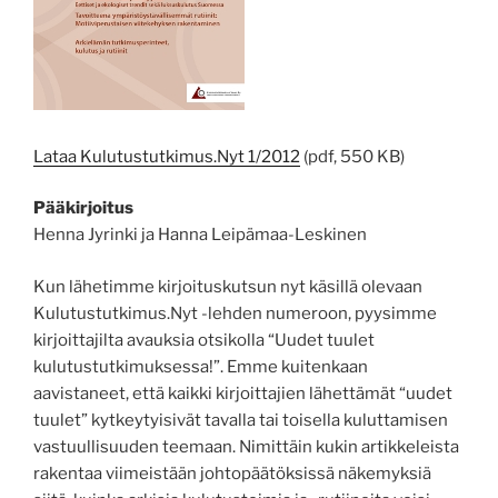
Lataa Kulutustutkimus.Nyt 1/2012
(pdf, 550 KB)
Pääkirjoitus
Henna Jyrinki ja Hanna Leipämaa-Leskinen
Kun lähetimme kirjoituskutsun nyt käsillä olevaan
Kulutustutkimus.Nyt -lehden numeroon, pyysimme
kirjoittajilta avauksia otsikolla “Uudet tuulet
kulutustutkimuksessa!”. Emme kuitenkaan
aavistaneet, että kaikki kirjoittajien lähettämät “uudet
tuulet” kytkeytyisivät tavalla tai toisella kuluttamisen
vastuullisuuden teemaan. Nimittäin kukin artikkeleista
rakentaa viimeistään johtopäätöksissä näkemyksiä