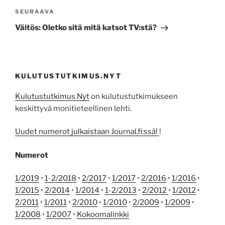
Seuraava
SEURAAVA
artikkeli
Väitös: Oletko sitä mitä katsot TV:stä?
KULUTUSTUTKIMUS.NYT
Kulutustutkimus.Nyt
on kulutustutkimukseen
keskittyvä monitieteellinen lehti.
Uudet numerot julkaistaan Journal.fi:ssä!
!
Numerot
1/2019
•
1-2/2018
•
2/2017
•
1/2017
•
2/2016
•
1/2016
•
1/2015
•
2/2014
•
1/2014
•
1-2/2013
•
2/2012
•
1/2012
•
2/2011
•
1/2011
•
2/2010
•
1/2010
•
2/2009
•
1/2009
•
1/2008
•
1/2007
•
Kokoomalinkki