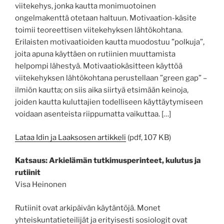
viitekehys, jonka kautta monimuotoinen
ongelmakenttä otetaan haltuun. Motivaation-käsite
toimii teoreettisen viitekehyksen lähtökohtana.
Erilaisten motivaatioiden kautta muodostuu ”polkuja”,
joita apuna käyttäen on rutiinien muuttamista
helpompi lähestyä. Motivaatiokäsitteen käyttöä
viitekehyksen lähtökohtana perustellaan ”green gap” –
ilmiön kautta; on siis aika siirtyä etsimään keinoja,
joiden kautta kuluttajien todelliseen käyttäytymiseen
voidaan asenteista riippumatta vaikuttaa. […]
Lataa Idin ja Laaksosen artikkeli
(pdf, 107 KB)
Katsaus: Arkielämän tutkimusperinteet, kulutus ja
rutiinit
Visa Heinonen
Rutiinit ovat arkipäivän käytäntöjä. Monet
yhteiskuntatieteilijät ja erityisesti sosiologit ovat