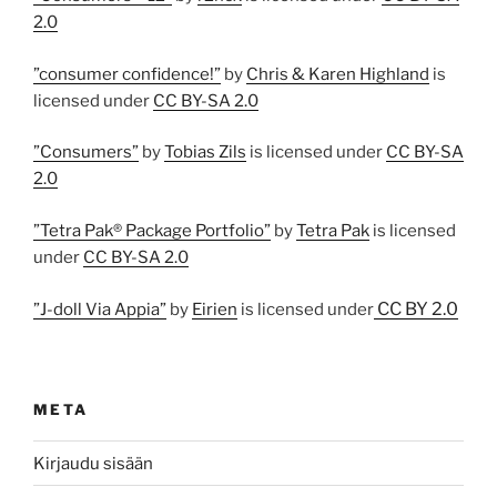
2.0
”consumer confidence!”
by
Chris & Karen Highland
is
licensed under
CC BY-SA 2.0
”Consumers”
by
Tobias Zils
is licensed under
CC BY-SA
2.0
”Tetra Pak® Package Portfolio”
by
Tetra Pak
is licensed
under
CC BY-SA 2.0
CC BY 2.0
”J-doll Via Appia”
by
Eirien
is licensed under
META
Kirjaudu sisään