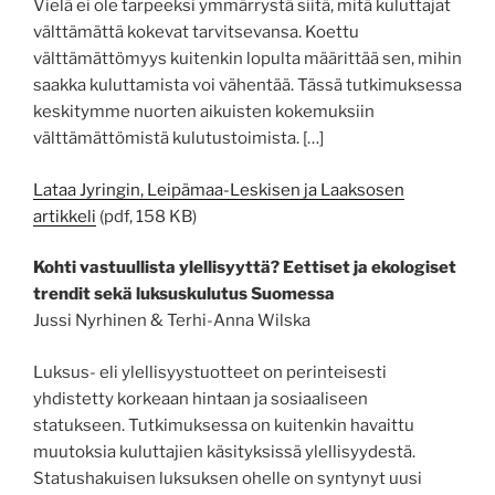
Vielä ei ole tarpeeksi ymmärrystä siitä, mitä kuluttajat
välttämättä kokevat tarvitsevansa. Koettu
välttämättömyys kuitenkin lopulta määrittää sen, mihin
saakka kuluttamista voi vähentää. Tässä tutkimuksessa
keskitymme nuorten aikuisten kokemuksiin
välttämättömistä kulutustoimista. […]
Lataa Jyringin, Leipämaa-Leskisen ja Laaksosen
artikkeli
(pdf, 158 KB)
Kohti vastuullista ylellisyyttä? Eettiset ja ekologiset
trendit sekä luksuskulutus Suomessa
Jussi Nyrhinen & Terhi-Anna Wilska
Luksus- eli ylellisyystuotteet on perinteisesti
yhdistetty korkeaan hintaan ja sosiaaliseen
statukseen. Tutkimuksessa on kuitenkin havaittu
muutoksia kuluttajien käsityksissä ylellisyydestä.
Statushakuisen luksuksen ohelle on syntynyt uusi