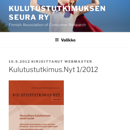
Siirry
KULUTUSTUTKIMUKSEN
sisältöön
SEURA RY
Finnish Association of Consumer Research
Valikko
JULKAISTU
10.5.2012
KIRJOITTANUT
WEBMASTER
Kulutustutkimus.Nyt 1/2012