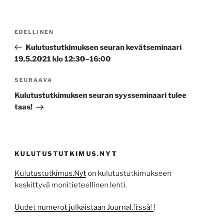
Artikkelien
Edellinen
EDELLINEN
selaus
artikkeli
Kulutustutkimuksen seuran kevätseminaari
19.5.2021 klo 12:30–16:00
Seuraava
SEURAAVA
artikkeli
Kulutustutkimuksen seuran syysseminaari tulee
taas!
KULUTUSTUTKIMUS.NYT
Kulutustutkimus.Nyt
on kulutustutkimukseen
keskittyvä monitieteellinen lehti.
Uudet numerot julkaistaan Journal.fi:ssä!
!