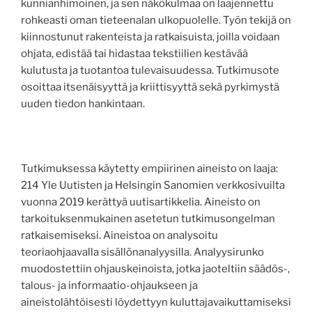
kunnianhimoinen, ja sen näkökulmaa on laajennettu
rohkeasti oman tieteenalan ulkopuolelle. Työn tekijä on
kiinnostunut rakenteista ja ratkaisuista, joilla voidaan
ohjata, edistää tai hidastaa tekstiilien kestävää
kulutusta ja tuotantoa tulevaisuudessa. Tutkimusote
osoittaa itsenäisyyttä ja kriittisyyttä sekä pyrkimystä
uuden tiedon hankintaan.
Tutkimuksessa käytetty empiirinen aineisto on laaja:
214 Yle Uutisten ja Helsingin Sanomien verkkosivuilta
vuonna 2019 kerättyä uutisartikkelia. Aineisto on
tarkoituksenmukainen asetetun tutkimusongelman
ratkaisemiseksi. Aineistoa on analysoitu
teoriaohjaavalla sisällönanalyysilla. Analyysirunko
muodostettiin ohjauskeinoista, jotka jaoteltiin säädös-,
talous- ja informaatio-ohjaukseen ja
aineistolähtöisesti löydettyyn kuluttajavaikuttamiseksi