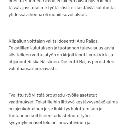
puolilta Suomea. Gradujen aiheet olivat hyvin kiinni
tässä ajassa: kolme työtä käsitteli kestävää kulutusta,
yhdessä aiheena oli mobiilisovellukset.
Kilpailun voittajan valitsi dosentti Anu Raijas.
Tekstiilien kulutuksen ja tuotannon tulevaisuuskuvia
käsitelleen voittajatyön on kirjoittanut Laura Virta ja
ohjannut Riikka Räisänen. Dosentti Raijas perustelee
valintaansa seuraavasti:
”Valittu työ ylittää pro gradu -työlle asetetut
vaatimukset. Tekstiileihin liittyvä kestävyysnäkökulma
on ajankohtainen ja se linkittyy kuluttamisen ja
tuotannon kriittiseen tarkasteluun. Työn
kysymyksenasettelu on innovatiivinen ja