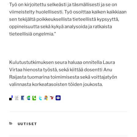
Työ on kirjoitettu selkeästi ja täsmällisesti ja se on
viimeistelty huolellisesti. Työ osoittaa kaiken kaikkiaan
sen tekijältä poikkeuksellista tieteellistä kypsyyttä,
oppineisuutta sekä kykyä analysoida ja ratkaista
tieteellisiä ongelmia.”
Kulutustutkimuksen seura haluaa onnitella Laura
Virtaa hienosta työstä, sekä kiittää dosentti Anu
Raijasta tuomarina toimimisesta sekä voittajatyön
valinnasta korkeatasoisten töiden joukosta.
KATEGORIAT
UUTISET