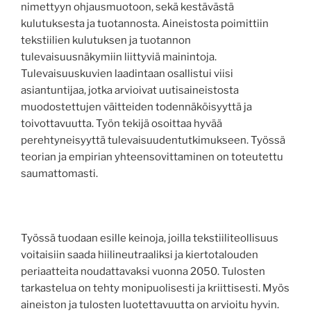
nimettyyn ohjausmuotoon, sekä kestävästä
kulutuksesta ja tuotannosta. Aineistosta poimittiin
tekstiilien kulutuksen ja tuotannon
tulevaisuusnäkymiin liittyviä mainintoja.
Tulevaisuuskuvien laadintaan osallistui viisi
asiantuntijaa, jotka arvioivat uutisaineistosta
muodostettujen väitteiden todennäköisyyttä ja
toivottavuutta. Työn tekijä osoittaa hyvää
perehtyneisyyttä tulevaisuudentutkimukseen. Työssä
teorian ja empirian yhteensovittaminen on toteutettu
saumattomasti.
Työssä tuodaan esille keinoja, joilla tekstiiliteollisuus
voitaisiin saada hiilineutraaliksi ja kiertotalouden
periaatteita noudattavaksi vuonna 2050. Tulosten
tarkastelua on tehty monipuolisesti ja kriittisesti. Myös
aineiston ja tulosten luotettavuutta on arvioitu hyvin.