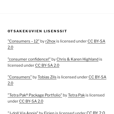
OTSAKEKUVIEN LISENSSIT
”Consumers – 12”
by
r2hox
is licensed under
CC BY-SA
2.0
”consumer confidence!”
by
Chris & Karen Highland
is
licensed under
CC BY-SA 2.0
”Consumers”
by
Tobias Zils
is licensed under
CC BY-SA
2.0
”Tetra Pak® Package Portfolio”
by
Tetra Pak
is licensed
under
CC BY-SA 2.0
CC BY 2.0
”J-doll Via Appia”
by
Eirien
is licensed under