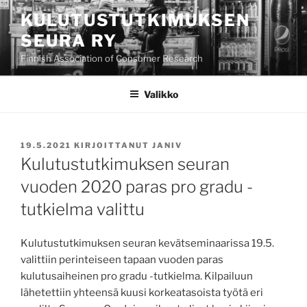
Siirry
KULUTUSTUTKIMUKSEN
sisältöön
SEURA RY
Finnish Association of Consumer Research
Valikko
JULKAISTU
19.5.2021
KIRJOITTANUT
JANIV
Kulutustutkimuksen seuran
vuoden 2020 paras pro gradu -
tutkielma valittu
Kulutustutkimuksen seuran kevätseminaarissa 19.5.
valittiin perinteiseen tapaan vuoden paras
kulutusaiheinen pro gradu -tutkielma. Kilpailuun
lähetettiin yhteensä kuusi korkeatasoista työtä eri