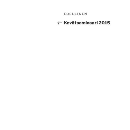
Artikkelien
Edellinen
EDELLINEN
selaus
artikkeli
Kevätseminaari 2015