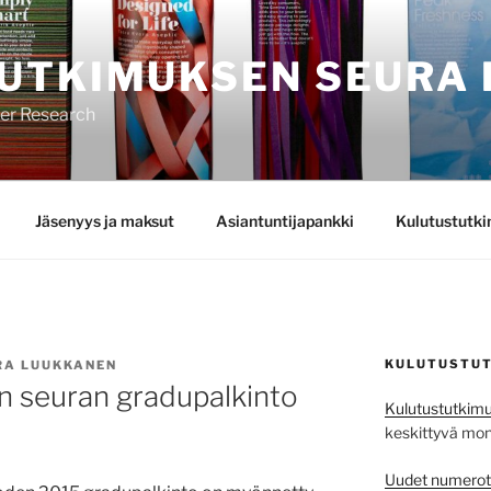
UTKIMUKSEN SEURA 
mer Research
Jäsenyys ja maksut
Asiantuntijapankki
Kulutustutk
KULUTUSTUT
RA LUUKKANEN
n seuran gradupalkinto
Kulutustutkimu
keskittyvä monit
Uudet numerot j