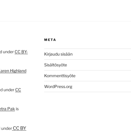
META
ed under
CC BY-
Kirjaudu sisään
Sisältösyöte
Karen Highland
Kommenttisyöte
WordPress.org
ed under
CC
etra Pak
is
CC BY
d under