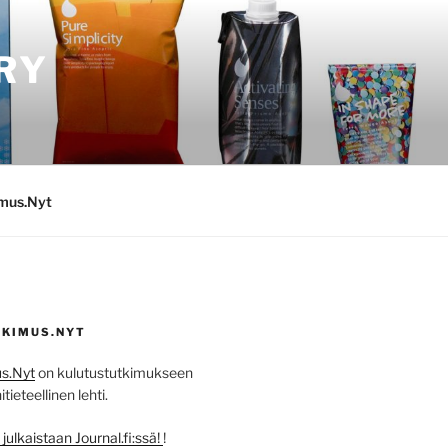
RY
imus.Nyt
KIMUS.NYT
s.Nyt
on kulutustutkimukseen
ieteellinen lehti.
ulkaistaan Journal.fi:ssä!
!