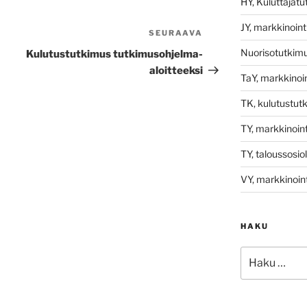
HY, Kuluttajat
JY, markkinoint
SEURAAVA
Seuraava
artikkeli
Nuorisotutkim
Kulutustutkimus tutkimusohjelma-
aloitteeksi
TaY, markkinoin
TK, kulutustut
TY, markkinoint
TY, taloussosio
VY, markkinoint
HAKU
Etsi: