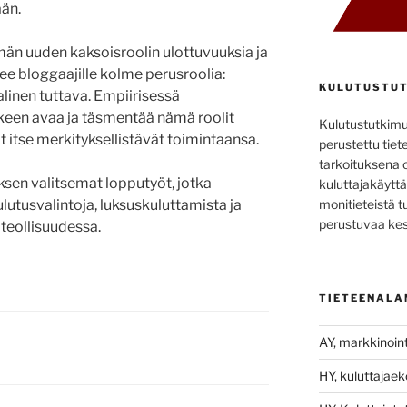
än.
än uuden kaksoisroolin ulottuvuuksia ja
e bloggaajille kolme perusroolia:
KULUTUSTUT
aalinen tuttava. Empiirisessä
keen avaa ja täsmentää nämä roolit
Kulutustutkim
 itse merkityksellistävät toimintaansa.
perustettu tiete
tarkoituksena 
toksen valitsemat lopputyöt, jotka
kuluttajakäyttä
monitieteistä t
ulutusvalintoja, luksuskuluttamista ja
perustuvaa kes
teollisuudessa.
TIETEENALA
AY, markkinoint
HY, kuluttajae