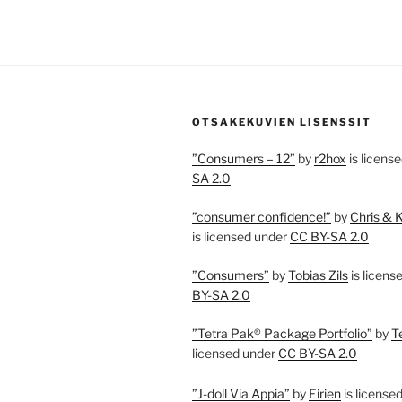
OTSAKEKUVIEN LISENSSIT
”Consumers – 12”
by
r2hox
is licens
SA 2.0
”consumer confidence!”
by
Chris & 
is licensed under
CC BY-SA 2.0
”Consumers”
by
Tobias Zils
is licens
BY-SA 2.0
”Tetra Pak® Package Portfolio”
by
T
licensed under
CC BY-SA 2.0
”J-doll Via Appia”
by
Eirien
is license