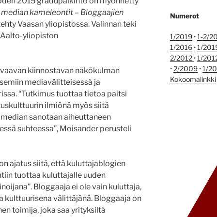
oden 2015 gradupalkinto on myönnetty
median kameleontit – Bloggaajien
Numerot
 tehty Vaasan yliopistossa. Valinnan teki
Aalto-yliopiston
1/2019
•
1-2/2
1/2016
•
1/201
2/2012
•
1/201
•
2/2009
•
1/2
 avaavan kiinnostavan näkökulman
Kokoomalinkki
asemiin mediavälitteisessä ja
ssa. “Tutkimus tuottaa tietoa paitsi
uskulttuurin ilmiönä myös siitä
n median sanotaan aiheuttaneen
sessä suhteessa”, Moisander perusteli
n ajatus siitä, että kuluttajablogien
tiin tuottaa kuluttajalle uuden
oijana”. Bloggaaja ei ole vain kuluttaja,
a kulttuurisena välittäjänä. Bloggaaja on
 toimija, joka saa yrityksiltä