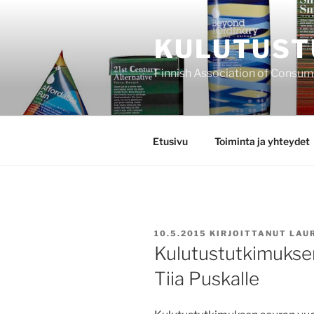
Siirry
sisältöön
KULUTUST
Finnish Association of Consu
Etusivu
Toiminta ja yhteydet
JULKAISTU
10.5.2015
KIRJOITTANUT
LAU
Kulutustutkimukse
Tiia Puskalle