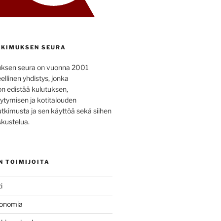
KIMUKSEN SEURA
uksen seura on vuonna 2001
ellinen yhdistys, jonka
on edistää kulutuksen,
ytymisen ja kotitalouden
utkimusta ja sen käyttöä sekä siihen
kustelua.
N TOIMIJOITA
i
konomia