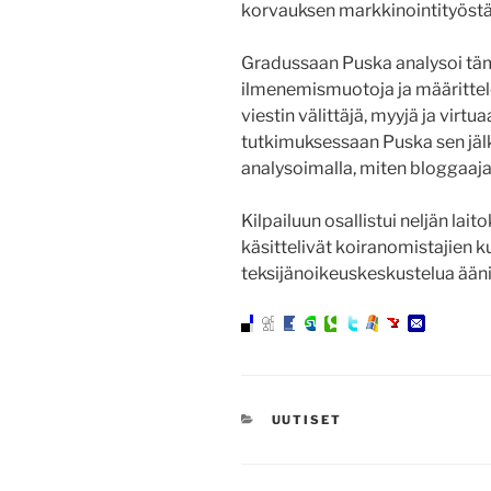
korvauksen markkinointityöstä
Gradussaan Puska analysoi täm
ilmenemismuotoja ja määrittele
viestin välittäjä, myyjä ja virtu
tutkimuksessaan Puska sen jäl
analysoimalla, miten bloggaajat
Kilpailuun osallistui neljän lai
käsittelivät koiranomistajien k
teksijänoikeuskeskustelua ääni
KATEGORIAT
UUTISET