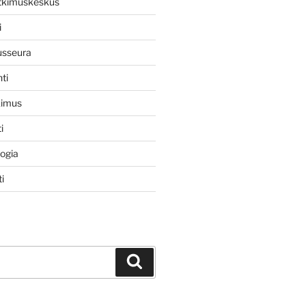
utkimuskeskus
i
usseura
ti
kimus
i
logia
i
Haku