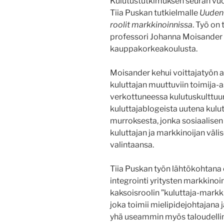
Kulutustutkimuksen seuran vu
Tiia Puskan tutkielmalle
Uuden 
roolit markkinoinnissa
. Työ on
professori Johanna Moisander 
kauppakorkeakoulusta.
Moisander kehui voittajatyön
kuluttajan muuttuviin toimija-
verkottuneessa kulutuskulttuuri
kuluttajablogeista uutena kulut
murroksesta, jonka sosiaalise
kuluttajan ja markkinoijan väli
valintaansa.
Tiia Puskan työn lähtökohtana o
integrointi yritysten markkinoin
kaksoisroolin ”kuluttaja-markkin
joka toimii mielipidejohtajana j
yhä useammin myös taloudellinen