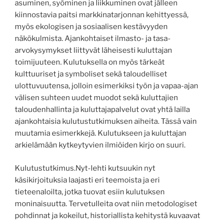
asuminen, syöminen ja liikkuminen ovat jälleen
kiinnostavia paitsi markkinatarjonnan kehittyessä,
myös ekologisen ja sosiaalisen kestävyyden
näkökulmista. Ajankohtaiset ilmasto- ja tasa-
arvokysymykset liittyvät läheisesti kuluttajan
toimijuuteen. Kulutuksella on myös tärkeät
kulttuuriset ja symboliset sekä taloudelliset
ulottuvuutensa, jolloin esimerkiksi työn ja vapaa-ajan
välisen suhteen uudet muodot sekä kuluttajien
taloudenhallinta ja kuluttajapalvelut ovat yhtä lailla
ajankohtaisia kulutustutkimuksen aiheita. Tässä vain
muutamia esimerkkejä. Kulutukseen ja kuluttajan
arkielämään kytkeytyvien ilmiöiden kirjo on suuri.
Kulutustutkimus.Nyt-lehti kutsuukin nyt
käsikirjoituksia laajasti eri teemoista ja eri
tieteenaloilta, jotka tuovat esiin kulutuksen
moninaisuutta. Tervetulleita ovat niin metodologiset
pohdinnat ja kokeilut, historiallista kehitystä kuvaavat