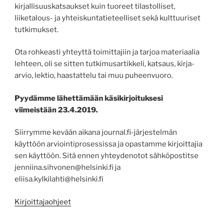
kirjallisuuskatsaukset kuin tuoreet tilastolliset,
liiketalous- ja yhteiskuntatieteelliset sekä kulttuuriset
tutkimukset.
Ota rohkeasti yhteyttä toimittajiin ja tarjoa materiaalia
lehteen, oli se sitten tutkimusartikkeli, katsaus, kirja-
arvio, lektio, haastattelu tai muu puheenvuoro.
Pyydämme lähettämään käsikirjoituksesi
viimeistään 23.4.2019.
Siirrymme kevään aikana journal.fi-järjestelmän
käyttöön arviointiprosessissa ja opastamme kirjoittajia
sen käyttöön. Sitä ennen yhteydenotot sähköpostitse
jenniina.sihvonen@helsinki.fi ja
eliisa.kylkilahti@helsinki.fi
Kirjoittajaohjeet