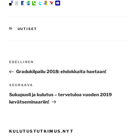
KATEGORIAT
UUTISET
Artikkelien
Edellinen
EDELLINEN
selaus
artikkeli
Gradukilpailu 2018: ehdokkaita haetaan!
Seuraava
SEURAAVA
artikkeli
Sukupuoli ja kulutus – tervetuloa vuoden 2019
kevätseminaariin!
KULUTUSTUTKIMUS.NYT