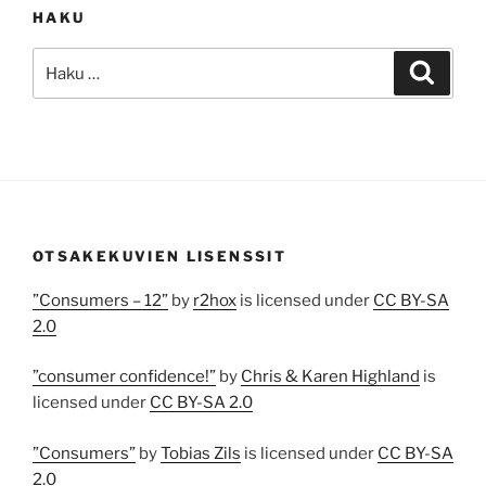
HAKU
Etsi:
Haku
OTSAKEKUVIEN LISENSSIT
”Consumers – 12”
by
r2hox
is licensed under
CC BY-SA
2.0
”consumer confidence!”
by
Chris & Karen Highland
is
licensed under
CC BY-SA 2.0
”Consumers”
by
Tobias Zils
is licensed under
CC BY-SA
2.0