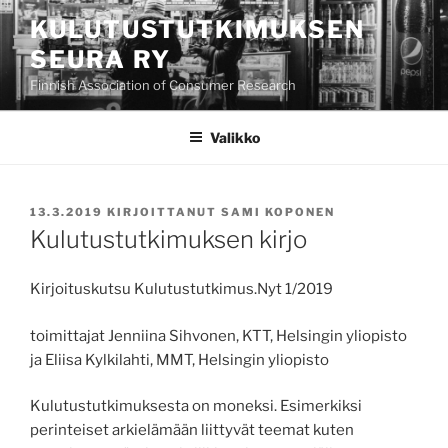
Siirry
KULUTUSTUTKIMUKSEN
sisältöön
SEURA RY
Finnish Association of Consumer Research
Valikko
JULKAISTU
13.3.2019
KIRJOITTANUT
SAMI KOPONEN
Kulutustutkimuksen kirjo
Kirjoituskutsu Kulutustutkimus.Nyt 1/2019
toimittajat Jenniina Sihvonen, KTT, Helsingin yliopisto
ja Eliisa Kylkilahti, MMT, Helsingin yliopisto
Kulutustutkimuksesta on moneksi. Esimerkiksi
perinteiset arkielämään liittyvät teemat kuten