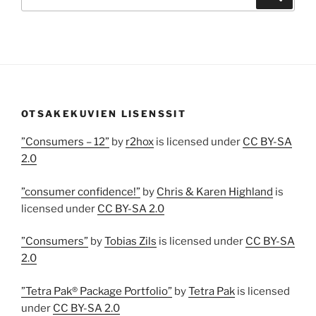
OTSAKEKUVIEN LISENSSIT
”Consumers – 12”
by
r2hox
is licensed under
CC BY-SA
2.0
”consumer confidence!”
by
Chris & Karen Highland
is
licensed under
CC BY-SA 2.0
”Consumers”
by
Tobias Zils
is licensed under
CC BY-SA
2.0
”Tetra Pak® Package Portfolio”
by
Tetra Pak
is licensed
under
CC BY-SA 2.0