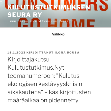
Siirry
KULUTUSTUTKIMUKSEN
sisältöön
SEURA RY
Finnish Association of Consumer Research
Valikko
JULKAISTU
18.1.2023
KIRJOITTANUT
ILONA KOUSA
Kirjoittajakutsu
Kulutustutkimus.Nyt-
teemanumeroon: ”Kulutus
ekologisen kestävyyskriisin
aikakautena” – käsikirjoitusten
määräaikaa on pidennetty