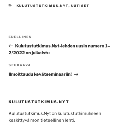
KATEGORIAT
KULUTUSTUTKIMUS.NYT
,
UUTISET
Artikkelien
Edellinen
EDELLINEN
selaus
artikkeli
Kulutustutkimus.Nyt-lehden uusin numero 1–
2/2022 on julkaistu
Seuraava
SEURAAVA
artikkeli
Ilmoittaudu kevätseminaariin!
KULUTUSTUTKIMUS.NYT
Kulutustutkimus.Nyt
on kulutustutkimukseen
keskittyvä monitieteellinen lehti.