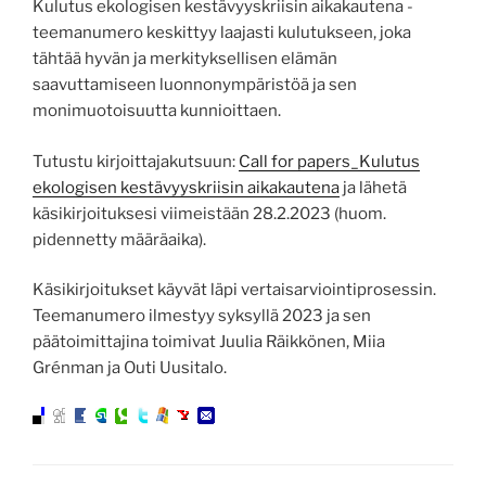
Kulutus ekologisen kestävyyskriisin aikakautena -
teemanumero keskittyy laajasti kulutukseen, joka
tähtää hyvän ja merkityksellisen elämän
saavuttamiseen luonnonympäristöä ja sen
monimuotoisuutta kunnioittaen.
Tutustu kirjoittajakutsuun:
Call for papers_Kulutus
ekologisen kestävyyskriisin aikakautena
ja lähetä
käsikirjoituksesi viimeistään 28.2.2023 (huom.
pidennetty määräaika).
Käsikirjoitukset käyvät läpi vertaisarviointiprosessin.
Teemanumero ilmestyy syksyllä 2023 ja sen
päätoimittajina toimivat Juulia Räikkönen, Miia
Grénman ja Outi Uusitalo.