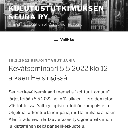
Siirry
KULUTUSTUTKIMUKSEN
sisältöön
SEURA RY
Finnish Association of Consumer Research
Valikko
JULKAISTU
16.2.2022
KIRJOITTANUT
JANIV
Kevätseminaari 5.5.2022 klo 12
alkaen Helsingissä
Seuran kevätseminaari teemalla ”kohtuuttomuus”
järjestetään 5.5.2022 kello 12 alkaen Tieteiden talon
väistötiloissa Aalto yliopiston Töölön kampuksella.
Ohjelma tarkentuu lähempänä, mutta mukana ainakin
Alan Bradshaw’n kutsuvierasesitys, gradupalkinnon
julkistaminen sekä paneelikeskustelu.