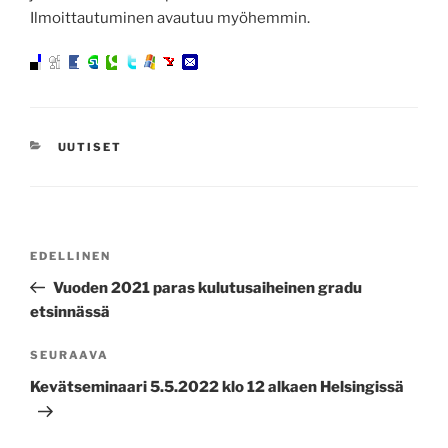
Ilmoittautuminen avautuu myöhemmin.
KATEGORIAT
UUTISET
Artikkelien
Edellinen
EDELLINEN
selaus
artikkeli
Vuoden 2021 paras kulutusaiheinen gradu
etsinnässä
Seuraava
SEURAAVA
artikkeli
Kevätseminaari 5.5.2022 klo 12 alkaen Helsingissä