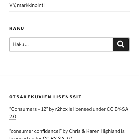
VY, markkinointi
HAKU
Etsi:
Haku
OTSAKEKUVIEN LISENSSIT
”Consumers – 12”
by
r2hox
is licensed under
CC BY-SA
2.0
”consumer confidence!”
by
Chris & Karen Highland
is
licensed under
CC BY-SA 2.0