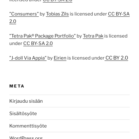
”Consumers”
by
Tobias Zils
is licensed under
CC BY-SA
2.0
”Tetra Pak® Package Portfolio”
by
Tetra Pak
is licensed
under
CC BY-SA 2.0
CC BY 2.0
”J-doll Via Appia”
by
Eirien
is licensed under
META
Kirjaudu sisään
Sisältösyöte
Kommenttisyöte
WordPress.org