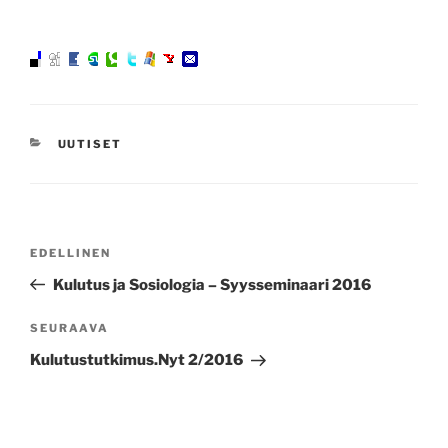
KATEGORIAT
UUTISET
Artikkelien
Edellinen
EDELLINEN
selaus
artikkeli
Kulutus ja Sosiologia – Syysseminaari 2016
Seuraava
SEURAAVA
artikkeli
Kulutustutkimus.Nyt 2/2016