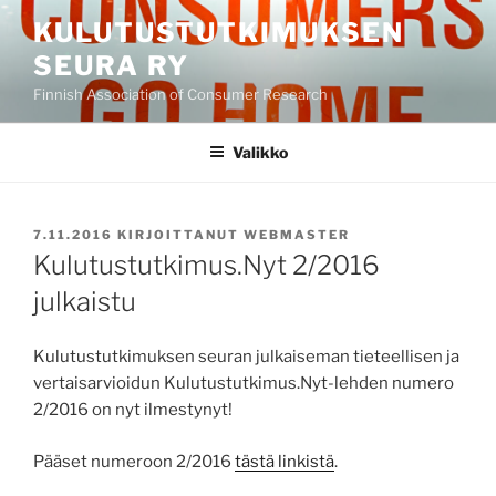
Siirry
KULUTUSTUTKIMUKSEN
sisältöön
SEURA RY
Finnish Association of Consumer Research
Valikko
JULKAISTU
7.11.2016
KIRJOITTANUT
WEBMASTER
Kulutustutkimus.Nyt 2/2016
julkaistu
Kulutustutkimuksen seuran julkaiseman tieteellisen ja
vertaisarvioidun Kulutustutkimus.Nyt-lehden numero
2/2016 on nyt ilmestynyt!
Pääset numeroon 2/2016
tästä linkistä
.