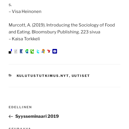
s.
– Visa Heinonen
Murcott, A. (2019). Introducing the Sociology of Food
and Eating. Bloomsbury Publishing. 223 sivua
– Kaisa Torkkeli
KATEGORIAT
KULUTUSTUTKIMUS.NYT
,
UUTISET
Artikkelien
Edellinen
EDELLINEN
selaus
artikkeli
Syysseminaari 2019
SEURAAVA