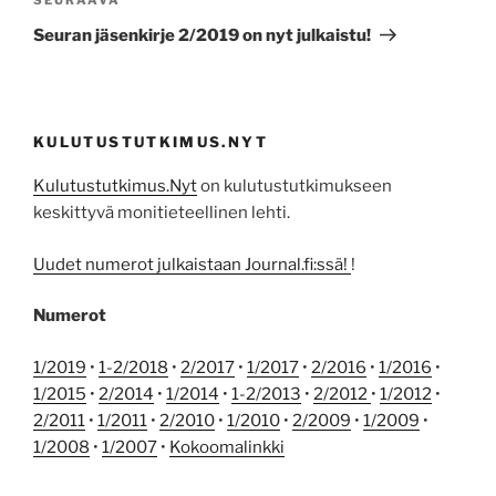
Seuraava
artikkeli
Seuran jäsenkirje 2/2019 on nyt julkaistu!
KULUTUSTUTKIMUS.NYT
Kulutustutkimus.Nyt
on kulutustutkimukseen
keskittyvä monitieteellinen lehti.
Uudet numerot julkaistaan Journal.fi:ssä!
!
Numerot
1/2019
•
1-2/2018
•
2/2017
•
1/2017
•
2/2016
•
1/2016
•
1/2015
•
2/2014
•
1/2014
•
1-2/2013
•
2/2012
•
1/2012
•
2/2011
•
1/2011
•
2/2010
•
1/2010
•
2/2009
•
1/2009
•
1/2008
•
1/2007
•
Kokoomalinkki