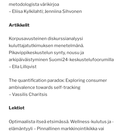
metodologista värikirjoa
– Eliisa Kylkilahti; Jenniina Sihvonen
Artikkelit
Korpusavusteinen diskurssianalyysi
kuluttajatutkimuksen menetelmänä.
Pikavippikeskustelun synty, nousu ja
arkipäiväistyminen Suomi24-keskustelufoorumilla
– Ella Lillqvist
The quantification paradox: Exploring consumer
ambivalence towards self-tracking
– Vassilis Charitsis
Lektiot
Optimaalista itseä etsimässä. Wellness-kulutus ja -
elämäntyyli – Pinnallinen markkinointikikka vai