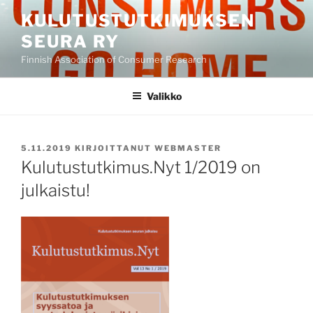
Siirry
KULUTUSTUTKIMUKSEN
sisältöön
SEURA RY
Finnish Association of Consumer Research
Valikko
JULKAISTU
5.11.2019
KIRJOITTANUT
WEBMASTER
Kulutustutkimus.Nyt 1/2019 on
julkaistu!