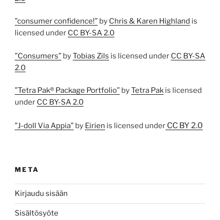
”consumer confidence!”
by
Chris & Karen Highland
is
licensed under
CC BY-SA 2.0
”Consumers”
by
Tobias Zils
is licensed under
CC BY-SA
2.0
”Tetra Pak® Package Portfolio”
by
Tetra Pak
is licensed
under
CC BY-SA 2.0
CC BY 2.0
”J-doll Via Appia”
by
Eirien
is licensed under
META
Kirjaudu sisään
Sisältösyöte