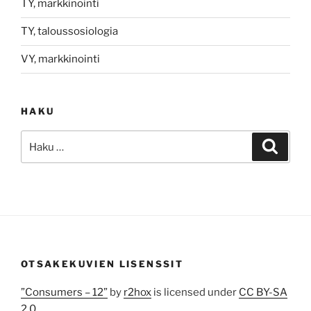
TY, markkinointi
TY, taloussosiologia
VY, markkinointi
HAKU
Etsi:
Haku
OTSAKEKUVIEN LISENSSIT
”Consumers – 12”
by
r2hox
is licensed under
CC BY-SA
2.0