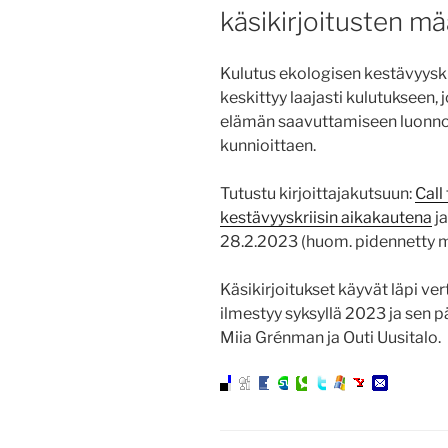
käsikirjoitusten m
Kulutus ekologisen kestävyysk
keskittyy laajasti kulutukseen, 
elämän saavuttamiseen luonno
kunnioittaen.
Tutustu kirjoittajakutsuun:
Call
kestävyyskriisin aikakautena
ja
28.2.2023 (huom. pidennetty m
Käsikirjoitukset käyvät läpi v
ilmestyy syksyllä 2023 ja sen p
Miia Grénman ja Outi Uusitalo.