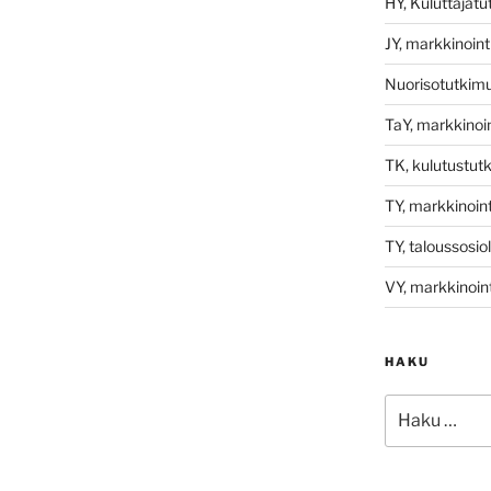
HY, Kuluttajat
JY, markkinoint
Nuorisotutkim
TaY, markkinoin
TK, kulutustut
TY, markkinoint
TY, taloussosio
VY, markkinoint
HAKU
Etsi: