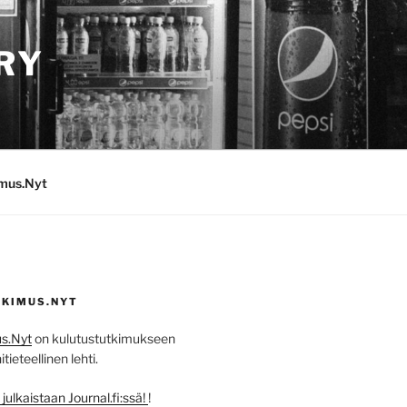
RY
imus.Nyt
KIMUS.NYT
s.Nyt
on kulutustutkimukseen
ieteellinen lehti.
ulkaistaan Journal.fi:ssä!
!