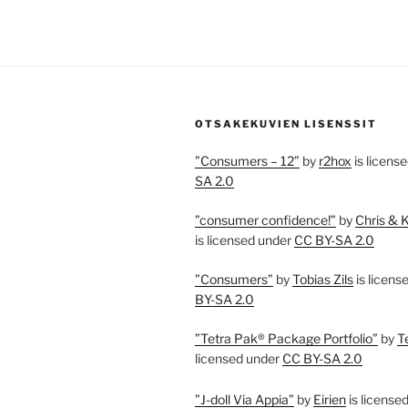
OTSAKEKUVIEN LISENSSIT
”Consumers – 12”
by
r2hox
is licens
SA 2.0
”consumer confidence!”
by
Chris & 
is licensed under
CC BY-SA 2.0
”Consumers”
by
Tobias Zils
is licens
BY-SA 2.0
”Tetra Pak® Package Portfolio”
by
T
licensed under
CC BY-SA 2.0
”J-doll Via Appia”
by
Eirien
is license