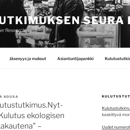
UTKIMUKSEN SEURA 
mer Research
Jäsenyys ja maksut
Asiantuntijapankki
Kulutustutk
KULUTUSTUT
A KOUSA
ulutustutkimus.Nyt-
Kulutustutkimu
ulutus ekologisen
keskittyvä monit
kakautena” –
Uudet numerot j