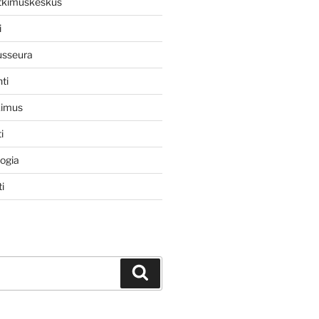
utkimuskeskus
i
usseura
ti
kimus
i
logia
i
Haku