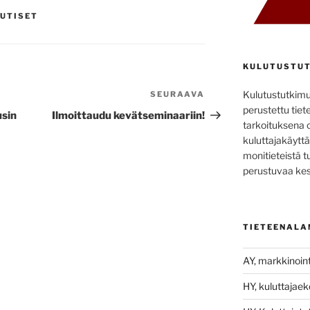
UTISET
KULUTUSTUT
Kulutustutkim
SEURAAVA
Seuraava
perustettu tiete
artikkeli
usin
Ilmoittaudu kevätseminaariin!
tarkoituksena 
kuluttajakäyttä
monitieteistä t
perustuvaa kes
TIETEENALA
AY, markkinoint
HY, kuluttajae