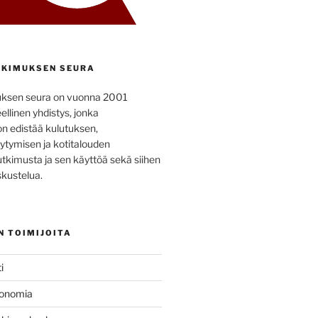
KIMUKSEN SEURA
uksen seura on vuonna 2001
ellinen yhdistys, jonka
on edistää kulutuksen,
ytymisen ja kotitalouden
utkimusta ja sen käyttöä sekä siihen
kustelua.
N TOIMIJOITA
i
konomia