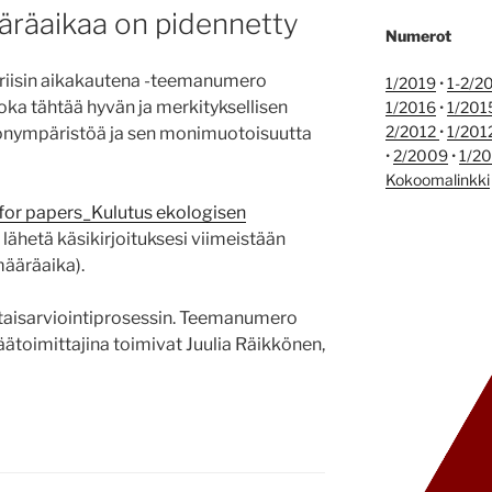
ääräaikaa on pidennetty
Numerot
riisin aikakautena -teemanumero
1/2019
•
1-2/2
joka tähtää hyvän ja merkityksellisen
1/2016
•
1/201
2/2012
•
1/201
nympäristöä ja sen monimuotoisuutta
•
2/2009
•
1/2
Kokoomalinkki
 for papers_Kulutus ekologisen
 lähetä käsikirjoituksesi viimeistään
ääräaika).
ertaisarviointiprosessin. Teemanumero
äätoimittajina toimivat Juulia Räikkönen,