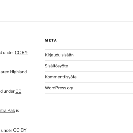
META
ed under
CC BY-
Kirjaudu sisään
Sisältösyöte
Karen Highland
Kommenttisyöte
WordPress.org
ed under
CC
etra Pak
is
CC BY
d under