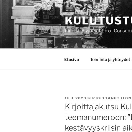
Siirry
sisältöön
KULUTUST
Finnish Association of Consu
Etusivu
Toiminta ja yhteydet
JULKAISTU
18.1.2023
KIRJOITTANUT
ILON
Kirjoittajakutsu K
teemanumeroon: ”K
kestävyyskriisin ai