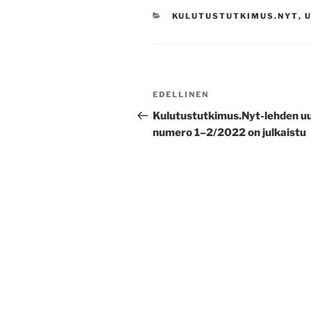
KATEGORIAT
KULUTUSTUTKIMUS.NYT
,
U
Artikkelien
Edellinen
EDELLINEN
selaus
artikkeli
Kulutustutkimus.Nyt-lehden u
numero 1–2/2022 on julkaistu