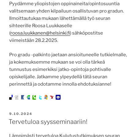
Pyydämme yliopistojen oppinaineita/opintosuuntia
valitsemaan yhden kilpailuun osallistuvan pro gradun.
Ilmoittautukaa mukaan lähettämällä työ seuran
sihteerille Roosa Luukkaselle
(
roosa.luukkanen@helsinki.fi
) sähköpostitse
viimeistään 28.2.2025.
Pro gradu -palkinto jaetaan ansioituneelle tutkielmalle,
ja kokemuksemme mukaan se voi olla tärkeä
tunnustus esimerkiksi jatko-opintoja pohtivalle
opiskelijalle. Jatkamme ylpeydellä tätä seuran
perinnettä ja odotamme innolla ehdotuksianne!
JULKAISTU
9.10.2024
Tervetuloa syysseminaariin!
Lämpimästi tervetuloa Kulutustutkimuksen seuran