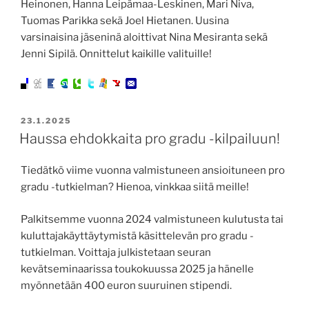
Heinonen, Hanna Leipämaa-Leskinen, Mari Niva,
Tuomas Parikka sekä Joel Hietanen. Uusina
varsinaisina jäseninä aloittivat Nina Mesiranta sekä
Jenni Sipilä. Onnittelut kaikille valituille!
JULKAISTU
23.1.2025
Haussa ehdokkaita pro gradu -kilpailuun!
Tiedätkö viime vuonna valmistuneen ansioituneen pro
gradu -tutkielman? Hienoa, vinkkaa siitä meille!
Palkitsemme vuonna 2024 valmistuneen kulutusta tai
kuluttajakäyttäytymistä käsittelevän pro gradu -
tutkielman. Voittaja julkistetaan seuran
kevätseminaarissa toukokuussa 2025 ja hänelle
myönnetään 400 euron suuruinen stipendi.