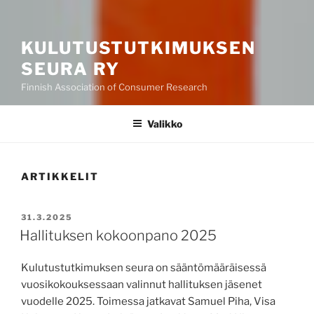
KULUTUSTUTKIMUKSEN
SEURA RY
Finnish Association of Consumer Research
Valikko
ARTIKKELIT
JULKAISTU
31.3.2025
Hallituksen kokoonpano 2025
Kulutustutkimuksen seura on sääntömääräisessä
vuosikokouksessaan valinnut hallituksen jäsenet
vuodelle 2025. Toimessa jatkavat Samuel Piha, Visa