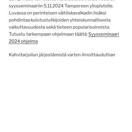
syysseminaariin 5.11.2024 Tampereen yliopistolle.
Luvassa on perinteisen väitöskavalkadin lisäksi
pohdintaa kulutustutkijoiden yhteiskunnallisesta
vaikuttavuudesta sekä tieteen popularisoinnista.
Tutustu tarkempaan ohjelmaan täältä:
Syysseminaari
2024 ohjelma
Kahvitarjoilun järjestämistä varten ilmoittauduthan
29.10. mennessä sähköpostitse:
roosa.luukkanen@helsinki.fi.
Tervetuloa!
JULKAISTU
27.6.2024
Kulutustutkimus.Nyt announces a Call for
papers for Special Issue on