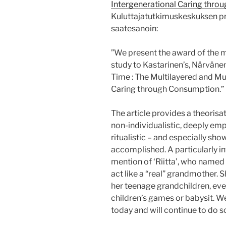
Intergenerational Caring thr
Kuluttajatutkimuskeskuksen pr
saatesanoin:
”We present the award of the 
study to Kastarinen’s, Närväne
Time : The Multilayered and Mu
Caring through Consumption.”
The article provides a theorisa
non-individualistic, deeply em
ritualistic – and especially sh
accomplished. A particularly i
mention of ‘Riitta’, who named
act like a “real” grandmother. 
her teenage grandchildren, even
children’s games or babysit. We 
today and will continue to do so 