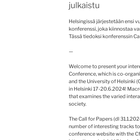
julkaistu
Helsingissä järjestetään ensi
konferenssi, joka kiinnostaa v
Tässä tiedoksi konferenssin Cal
—
Welcome to present your inter
Conference, which is co-orga
and the University of Helsinki
in Helsinki 17-20.6.2024! Macro
that examines the varied inte
society.
The Call for Papers (dl 31.1.20
number of interesting tracks to
conference website with the Cf