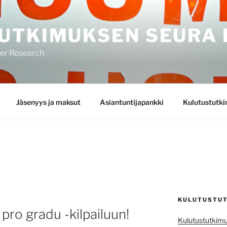
UTKIMUKSEN SEURA 
mer Research
Jäsenyys ja maksut
Asiantuntijapankki
Kulutustutk
KULUTUSTUT
pro gradu -kilpailuun!
Kulutustutkimu