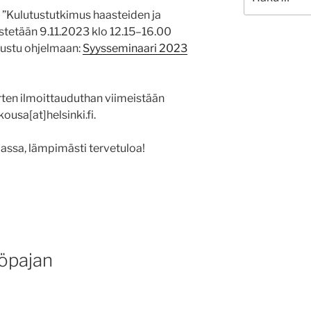
 ”Kulutustutkimus haasteiden ja
stetään 9.11.2023 klo 12.15–16.00
tustu ohjelmaan:
Syysseminaari 2023
arten ilmoittauduthan viimeistään
ousa[at]helsinki.fi.
assa, lämpimästi tervetuloa!
yöpajan