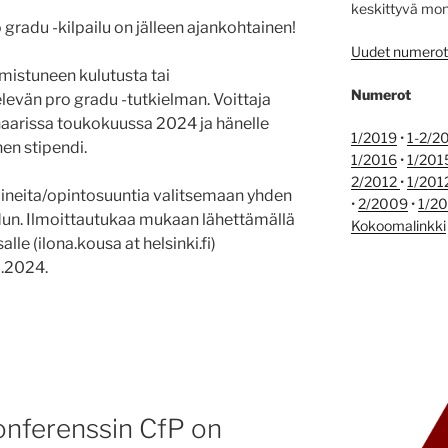
keskittyvä monit
gradu -kilpailu on jälleen ajankohtainen!
Uudet numerot j
istuneen kulutusta tai
Numerot
levän pro gradu -tutkielman. Voittaja
naarissa toukokuussa 2024 ja hänelle
1/2019
•
1-2/2
en stipendi.
1/2016
•
1/201
2/2012
•
1/201
ineita/opintosuuntia valitsemaan yhden
•
2/2009
•
1/2
adun. Ilmoittautukaa mukaan lähettämällä
Kokoomalinkki
alle (ilona.kousa at helsinki.fi)
2.2024.
nferenssin CfP on