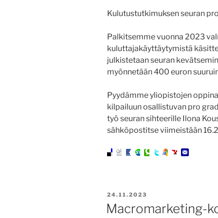
Kulutustutkimuksen seuran pro 
Palkitsemme vuonna 2023 valm
kuluttajakäyttäytymistä käsitte
julkistetaan seuran kevätsemi
myönnetään 400 euron suuruin
Pyydämme yliopistojen oppina
kilpailuun osallistuvan pro gr
työ seuran sihteerille Ilona Kous
sähköpostitse viimeistään 16.
JULKAISTU
24.11.2023
Macromarketing-ko