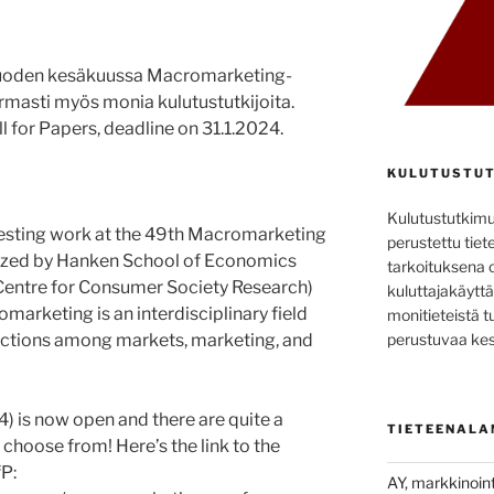
 vuoden kesäkuussa Macromarketing-
armasti myös monia kulutustutkijoita.
l for Papers, deadline on 31.1.2024.
KULUTUSTUT
Kulutustutkim
esting work at the 49th Macromarketing
perustettu tiete
nized by Hanken School of Economics
tarkoituksena 
 (Centre for Consumer Society Research)
kuluttajakäyttä
marketing is an interdisciplinary field
monitieteistä t
ractions among markets, marketing, and
perustuvaa kes
24) is now open and there are quite a
TIETEENALA
 choose from! Here’s the link to the
P:
AY, markkinoint