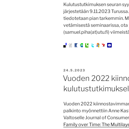
Kulutustutkimuksen seuran syy
järjestetään 9.11.2023 Turussa.
tiedotetaan pian tarkemmin. Mi
vetämisestä seminaarissa, ota
(samuel.piha(at)utu.fi) viimeist
JULKAISTU
24.5.2023
Vuoden 2022 kiinn
kulutustutkimuksell
Vuoden 2022 kiinnostavimman k
palkinto myönnettiin Anne Kasta
Valtoselle Journal of Consumer 
Family over Time: The Multilay