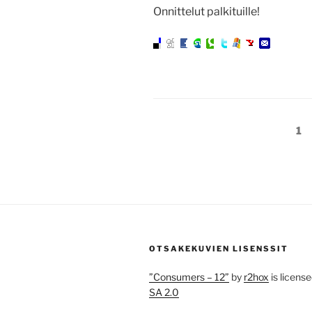
Onnittelut palkituille!
Artikkelien
Si
1
sivutus
OTSAKEKUVIEN LISENSSIT
”Consumers – 12”
by
r2hox
is licens
SA 2.0