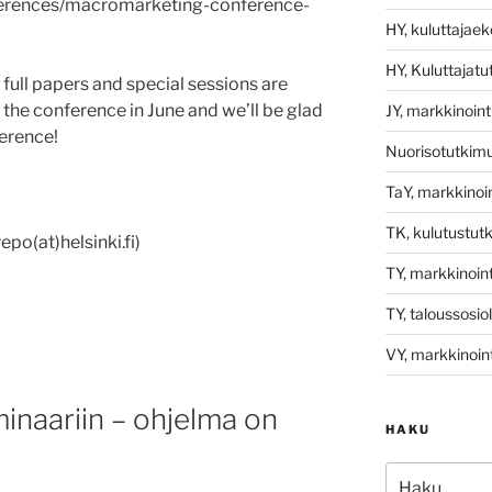
nferences/macromarketing-conference-
HY, kuluttajae
HY, Kuluttajat
full papers and special sessions are
the conference in June and we’ll be glad
JY, markkinoint
ference!
Nuorisotutkim
TaY, markkinoin
TK, kulutustut
repo(at)helsinki.fi)
TY, markkinoint
TY, taloussosio
VY, markkinoint
inaariin – ohjelma on
HAKU
Etsi: