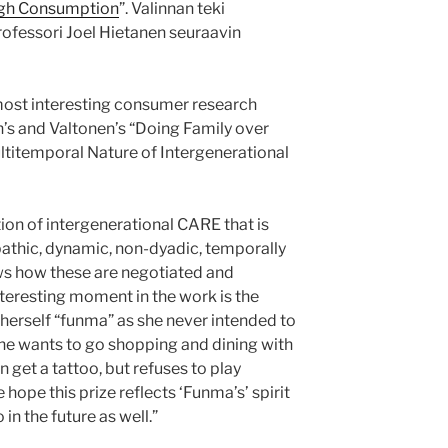
ough Consumption
”. Valinnan teki
ofessori Joel Hietanen seuraavin
most interesting consumer research
n’s and Valtonen’s “Doing Family over
ltitemporal Nature of Intergenerational
tion of intergenerational CARE that is
pathic, dynamic, non-dyadic, temporally
ows how these are negotiated and
nteresting moment in the work is the
 herself “funma” as she never intended to
She wants to go shopping and dining with
 get a tattoo, but refuses to play
hope this prize reflects ‘Funma’s’ spirit
in the future as well.”