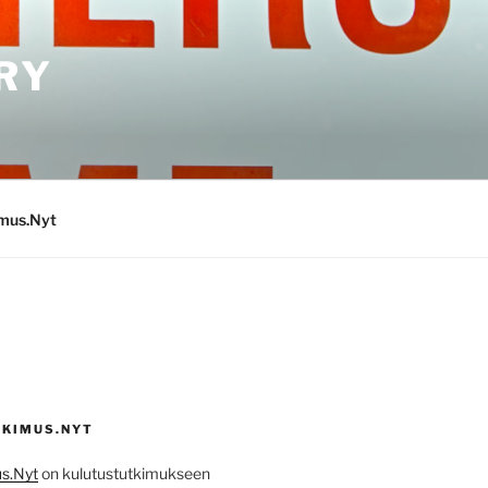
RY
imus.Nyt
KIMUS.NYT
s.Nyt
on kulutustutkimukseen