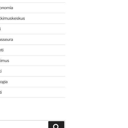
konomia
utkimuskeskus
i
usseura
ti
kimus
i
logia
i
Haku