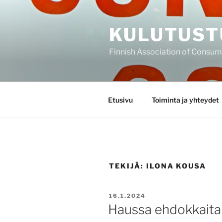
Siirry
sisältöön
KULUTUST
Finnish Association of Consu
Etusivu
Toiminta ja yhteydet
TEKIJÄ:
ILONA KOUSA
JULKAISTU
16.1.2024
Haussa ehdokkaita 