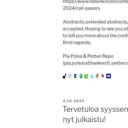
https://www.helsinki.fi/en/co
2024/call-papers
Abstracts, extended abstracts, 
accepted. Hoping to see you at 
to tell you more about the con
Kind regards,
Pia Polsa & Petteri Repo
(pia.polsa(at)hanken.fi; petteri.
JULKAISTU
4.10.2023
Tervetuloa syyssem
nyt julkaistu!