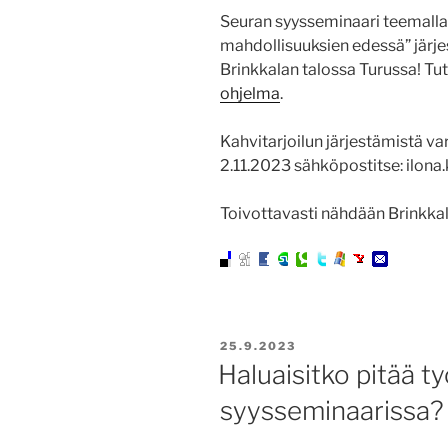
Seuran syysseminaari teemalla
mahdollisuuksien edessä” järje
Brinkkalan talossa Turussa! Tu
ohjelma
.
Kahvitarjoilun järjestämistä v
2.11.2023 sähköpostitse: ilona.k
Toivottavasti nähdään Brinkkal
JULKAISTU
25.9.2023
Haluaisitko pitää t
syysseminaarissa?