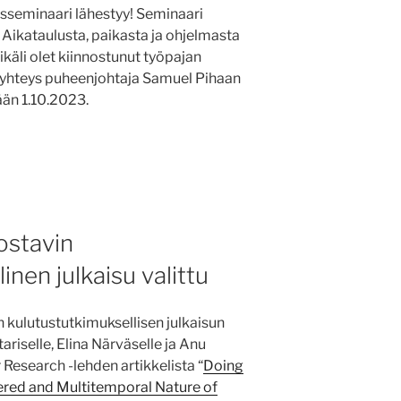
sseminaari lähestyy! Seminaari
 Aikataulusta, paikasta ja ohjelmasta
käli olet kiinnostunut työpajan
 yhteys puheenjohtaja Samuel Pihaan
ään 1.10.2023.
ostavin
inen julkaisu valittu
ulutustutkimuksellisen julkaisun
riselle, Elina Närväselle ja Anu
Research -lehden artikkelista “
Doing
ered and Multitemporal Nature of