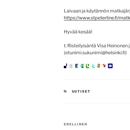
Laivaan ja käytännön matkajärje
https://www.stpeterline.fi/mat
Hyvää kesää!
t. Risteilyisäntä Visa Heinonen
(etunimi.sukunimi@helsinki.fi)
KATEGORIAT
UUTISET
Artikkelien
Edellinen
EDELLINEN