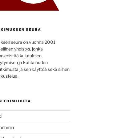
KIMUKSEN SEURA
uksen seura on vuonna 2001
ellinen yhdistys, jonka
on edistää kulutuksen,
ytymisen ja kotitalouden
utkimusta ja sen käyttöä sekä siihen
kustelua.
N TOIMIJOITA
i
konomia