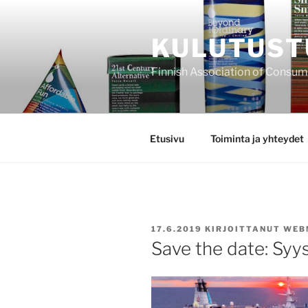
Siirry
sisältöön
KULUTUST
Finnish Association of Consu
Etusivu
Toiminta ja yhteydet
JULKAISTU
17.6.2019
KIRJOITTANUT
WEB
Save the date: Syy