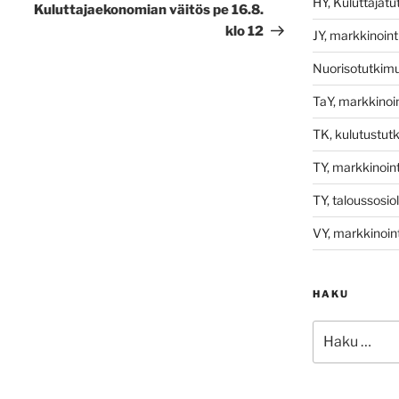
HY, Kuluttajat
artikkeli
Kuluttajaekonomian väitös pe 16.8.
klo 12
JY, markkinoint
Nuorisotutkim
TaY, markkinoin
TK, kulutustut
TY, markkinoint
TY, taloussosio
VY, markkinoint
HAKU
Etsi: