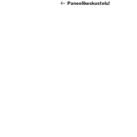
selaus
artikkeli
Paneelikeskustelu!