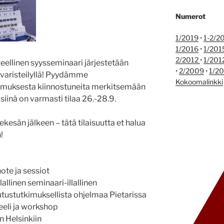
Numerot
1/2019
•
1-2/2
1/2016
•
1/201
2/2012
•
1/201
eellinen syysseminaari järjestetään
•
2/2009
•
1/2
ivaristeilyllä! Pyydämme
Kokoomalinkki
tkimuksesta kiinnostuneita merkitsemään
siinä on varmasti tilaa 26.-28.9.
kesän jälkeen – tätä tilaisuutta et halua
!
note ja sessiot
lallinen seminaari-illallinen
lutustutkimuksellista ohjelmaa Pietarissa
neeli ja workshop
n Helsinkiin