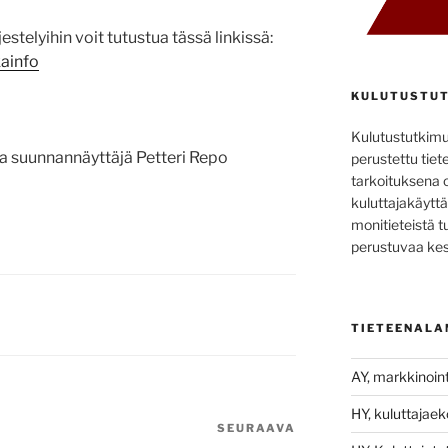
stelyihin voit tutustua tässä linkissä:
kainfo
KULUTUSTUT
Kulutustutkim
 ja suunnannäyttäjä Petteri Repo
perustettu tiete
tarkoituksena 
kuluttajakäyttä
monitieteistä t
perustuvaa kes
TIETEENALA
AY, markkinoint
HY, kuluttajae
SEURAAVA
Seuraava