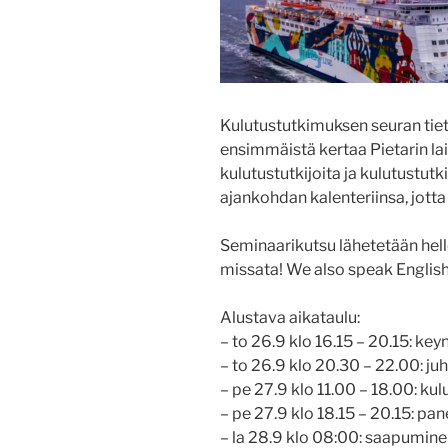
Kulutustutkimuksen seuran tiet
ensimmäistä kertaa Pietarin la
kulutustutkijoita ja kulutustu
ajankohdan kalenteriinsa, jotta 
Seminaarikutsu lähetetään helle
missata! We also speak English
Alustava aikataulu:
– to 26.9 klo 16.15 – 20.15: key
– to 26.9 klo 20.30 – 22.00: juh
– pe 27.9 klo 11.00 – 18.00: ku
– pe 27.9 klo 18.15 – 20.15: pa
– la 28.9 klo 08:00: saapumine