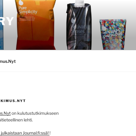
RY
imus.Nyt
KIMUS.NYT
s.Nyt
on kulutustutkimukseen
ieteellinen lehti.
ulkaistaan Journal.fi:ssä!
!