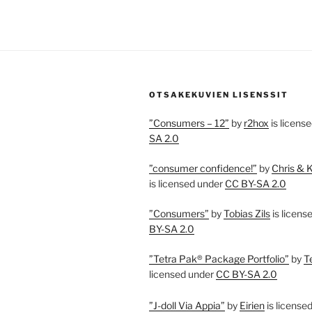
OTSAKEKUVIEN LISENSSIT
”Consumers – 12”
by
r2hox
is licens
SA 2.0
”consumer confidence!”
by
Chris & 
is licensed under
CC BY-SA 2.0
”Consumers”
by
Tobias Zils
is licens
BY-SA 2.0
”Tetra Pak® Package Portfolio”
by
T
licensed under
CC BY-SA 2.0
”J-doll Via Appia”
by
Eirien
is license