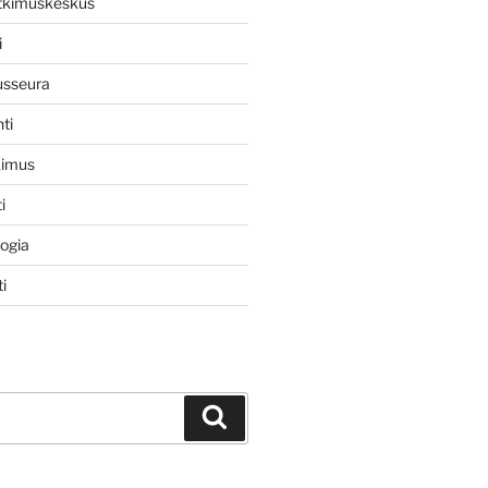
utkimuskeskus
i
usseura
ti
kimus
i
logia
i
Haku