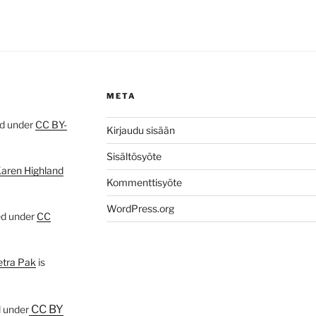
META
ed under
CC BY-
Kirjaudu sisään
Sisältösyöte
Karen Highland
Kommenttisyöte
WordPress.org
ed under
CC
etra Pak
is
CC BY
d under