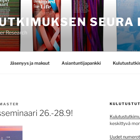
UTKIMUKSEN SEURA 
mer Research
Jäsenyys ja maksut
Asiantuntijapankki
Kulutustutk
KULUTUSTUT
MASTER
sseminaari 26.-28.9!
Kulutustutkimu
keskittyvä monit
Uudet numerot j