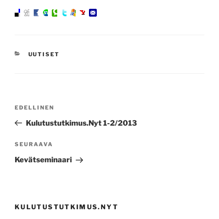
KATEGORIAT
UUTISET
Artikkelien
Edellinen
EDELLINEN
selaus
artikkeli
Kulutustutkimus.Nyt 1-2/2013
Seuraava
SEURAAVA
artikkeli
Kevätseminaari
KULUTUSTUTKIMUS.NYT