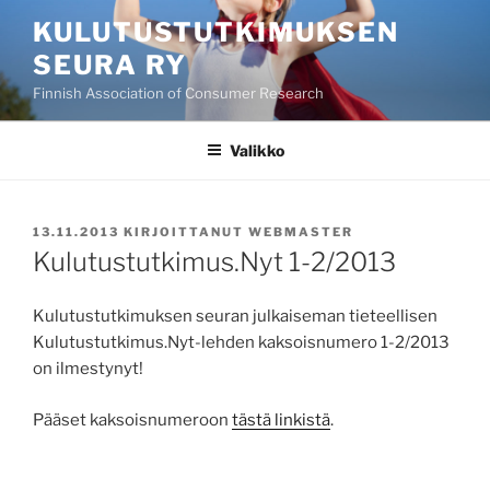
Siirry
KULUTUSTUTKIMUKSEN
sisältöön
SEURA RY
Finnish Association of Consumer Research
Valikko
JULKAISTU
13.11.2013
KIRJOITTANUT
WEBMASTER
Kulutustutkimus.Nyt 1-2/2013
Kulutustutkimuksen seuran julkaiseman tieteellisen
Kulutustutkimus.Nyt-lehden kaksoisnumero 1-2/2013
on ilmestynyt!
Pääset kaksoisnumeroon
tästä linkistä
.