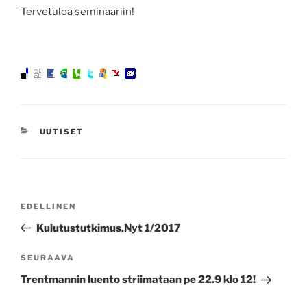
Tervetuloa seminaariin!
KATEGORIAT
UUTISET
Artikkelien
Edellinen
EDELLINEN
selaus
artikkeli
Kulutustutkimus.Nyt 1/2017
Seuraava
SEURAAVA
artikkeli
Trentmannin luento striimataan pe 22.9 klo 12!