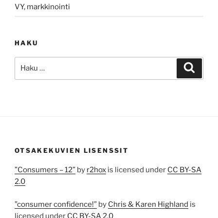
VY, markkinointi
HAKU
Etsi:
Haku
OTSAKEKUVIEN LISENSSIT
”Consumers – 12”
by
r2hox
is licensed under
CC BY-SA
2.0
”consumer confidence!”
by
Chris & Karen Highland
is
licensed under
CC BY-SA 2.0