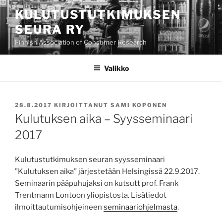
Siirry
KULUTUSTUTKIMUKSEN
sisältöön
SEURA RY
Finnish Association of Consumer Research
Valikko
JULKAISTU
28.8.2017
KIRJOITTANUT
SAMI KOPONEN
Kulutuksen aika – Syysseminaari
2017
Kulutustutkimuksen seuran syysseminaari
”Kulutuksen aika” järjestetään Helsingissä 22.9.2017.
Seminaarin pääpuhujaksi on kutsutt prof. Frank
Trentmann Lontoon yliopistosta. Lisätiedot
ilmoittautumisohjeineen
seminaariohjelmasta
.