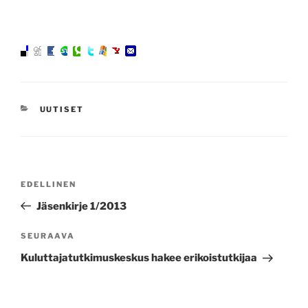
KATEGORIAT
UUTISET
Artikkelien
Edellinen
EDELLINEN
selaus
artikkeli
Jäsenkirje 1/2013
Seuraava
SEURAAVA
artikkeli
Kuluttajatutkimuskeskus hakee erikoistutkijaa