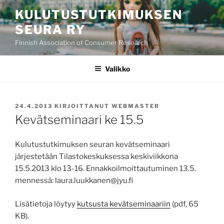
Siirry
KULUTUSTUTKIMUKSEN
sisältöön
SEURA RY
Finnish Association of Consumer Research
Valikko
JULKAISTU
24.4.2013
KIRJOITTANUT
WEBMASTER
Kevätseminaari ke 15.5
Kulutustutkimuksen seuran kevätseminaari
järjestetään Tilastokeskuksessa keskiviikkona
15.5.2013 klo 13-16. Ennakkoilmoittautuminen 13.5.
mennessä: laura.luukkanen@jyu.fi
Lisätietoja löytyy
kutsusta kevätseminaariin
(pdf, 65
KB).