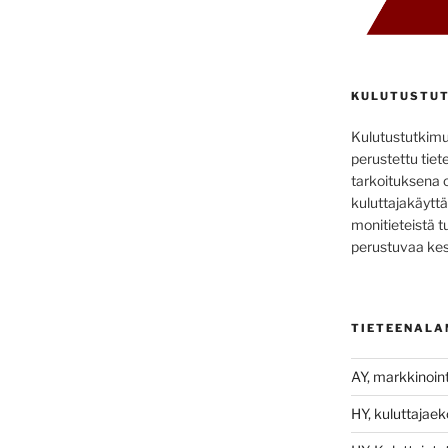
KULUTUSTUT
Kulutustutkim
perustettu tiete
tarkoituksena 
kuluttajakäyttä
monitieteistä t
perustuvaa kes
TIETEENALA
AY, markkinoint
HY, kuluttajae