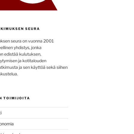
KIMUKSEN SEURA
uksen seura on vuonna 2001
ellinen yhdistys, jonka
on edistää kulutuksen,
ytymisen ja kotitalouden
utkimusta ja sen käyttöä sekä siihen
kustelua.
N TOIMIJOITA
i
konomia