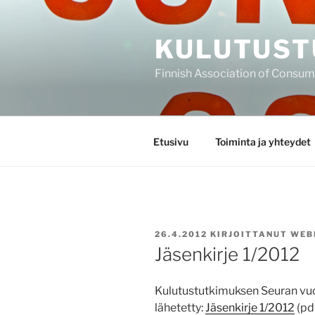
Siirry
sisältöön
KULUTUST
Finnish Association of Consu
Etusivu
Toiminta ja yhteydet
JULKAISTU
26.4.2012
KIRJOITTANUT
WEB
Jäsenkirje 1/2012
Kulutustutkimuksen Seuran vu
lähetetty:
Jäsenkirje 1/2012
(pdf