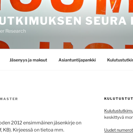
UTKIMUKSEN SEURA 
mer Research
Jäsenyys ja maksut
Asiantuntijapankki
Kulutustutk
KULUTUSTUT
MASTER
Kulutustutkimu
keskittyvä monit
oden 2012 ensimmäinen jäsenkirje on
, KB). Kirjeessä on tietoa mm.
Uudet numerot j