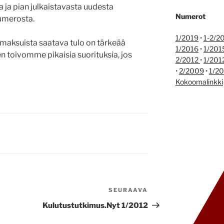
 ja pian julkaistavasta uudesta
Numerot
umerosta.
1/2019
•
1-2/2
aksuista saatava tulo on tärkeää
1/2016
•
1/201
n toivomme pikaisia suorituksia, jos
2/2012
•
1/201
•
2/2009
•
1/2
Kokoomalinkki
SEURAAVA
Seuraava
artikkeli
Kulutustutkimus.Nyt 1/2012