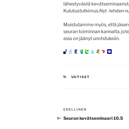
lähestyvästä kevätseminaarista
Kulutustutkimus.Nyt -lehden n
Muistutamme myös, että jäsenm
seuran toiminnan kannalta, jote
asia on jäänyt unohduksiin.
KATEGORIAT
UUTISET
Artikkelien
Edellinen
EDELLINEN
selaus
artikkeli
Seuran kevätseminaari 10.5