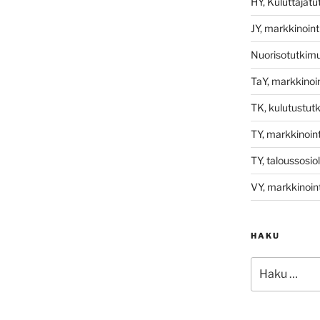
HY, Kuluttajat
JY, markkinoint
Nuorisotutkim
TaY, markkinoin
TK, kulutustut
TY, markkinoint
TY, taloussosio
VY, markkinoint
HAKU
Etsi: