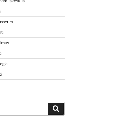
utkimuskeskus
i
usseura
ti
kimus
i
logia
i
Haku