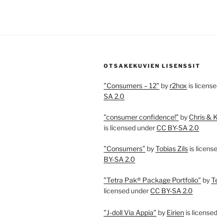
OTSAKEKUVIEN LISENSSIT
”Consumers – 12”
by
r2hox
is licens
SA 2.0
”consumer confidence!”
by
Chris & 
is licensed under
CC BY-SA 2.0
”Consumers”
by
Tobias Zils
is licens
BY-SA 2.0
”Tetra Pak® Package Portfolio”
by
T
licensed under
CC BY-SA 2.0
”J-doll Via Appia”
by
Eirien
is license