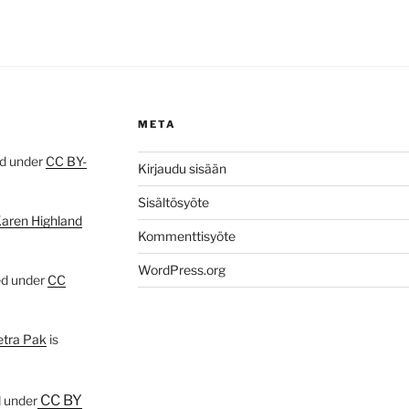
META
ed under
CC BY-
Kirjaudu sisään
Sisältösyöte
Karen Highland
Kommenttisyöte
WordPress.org
ed under
CC
etra Pak
is
CC BY
d under