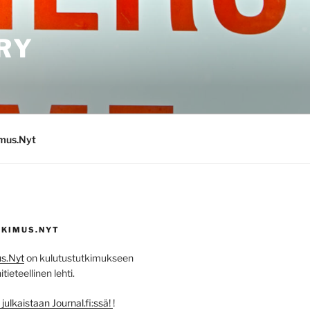
RY
imus.Nyt
KIMUS.NYT
s.Nyt
on kulutustutkimukseen
ieteellinen lehti.
ulkaistaan Journal.fi:ssä!
!