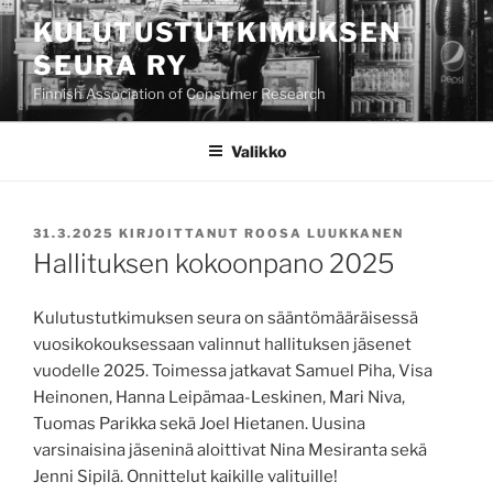
Siirry
KULUTUSTUTKIMUKSEN
sisältöön
SEURA RY
Finnish Association of Consumer Research
Valikko
JULKAISTU
31.3.2025
KIRJOITTANUT
ROOSA LUUKKANEN
Hallituksen kokoonpano 2025
Kulutustutkimuksen seura on sääntömääräisessä
vuosikokouksessaan valinnut hallituksen jäsenet
vuodelle 2025. Toimessa jatkavat Samuel Piha, Visa
Heinonen, Hanna Leipämaa-Leskinen, Mari Niva,
Tuomas Parikka sekä Joel Hietanen. Uusina
varsinaisina jäseninä aloittivat Nina Mesiranta sekä
Jenni Sipilä. Onnittelut kaikille valituille!