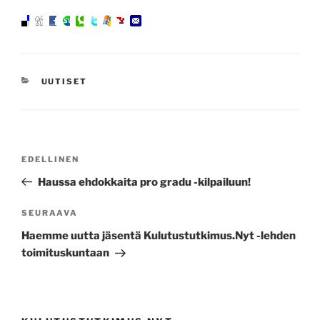
KATEGORIAT
UUTISET
Artikkelien
Edellinen
EDELLINEN
selaus
artikkeli
Haussa ehdokkaita pro gradu -kilpailuun!
Seuraava
SEURAAVA
artikkeli
Haemme uutta jäsentä Kulutustutkimus.Nyt -lehden
toimituskuntaan