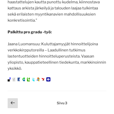
haastattelujen kautta punottu kudelma, kiinnostava
kattaus arkista järkeilyä ja talouden laajaa tulkintaa
sekä erilaisten myyntikanavien mahdollisuuksien
konkretisointia.”
Palkittu pro gradu -työ:
Jaana Luomansuu: Kuluttajamyyjät hinnoittelijoina
verkkokirpputoreilla – Laadullinen tutkimus
lastentuotteiden hinnoitteluperusteista. Vaasan
yliopisto, kauppatieteellinen tiedekunta, markkinoinnin
yksikkö.
Artikkelien
Edellinen
Sivu
3
sivu
sivutus