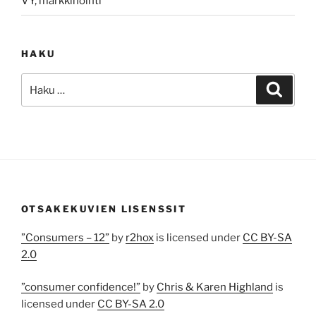
VY, markkinointi
HAKU
Etsi:
Haku
OTSAKEKUVIEN LISENSSIT
”Consumers – 12”
by
r2hox
is licensed under
CC BY-SA
2.0
”consumer confidence!”
by
Chris & Karen Highland
is
licensed under
CC BY-SA 2.0