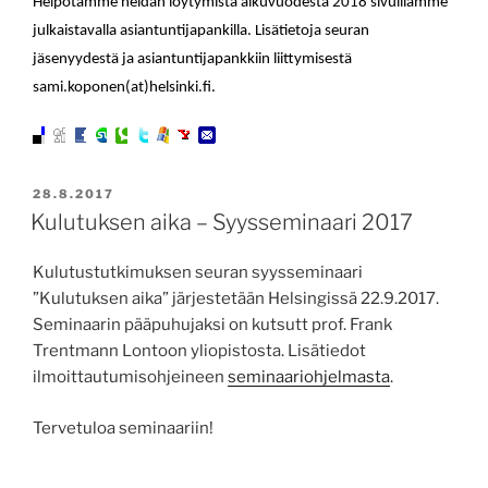
Helpotamme heidän löytymistä alkuvuodesta 2018 sivuillamme
julkaistavalla asiantuntijapankilla. Lisätietoja seuran
jäsenyydestä ja asiantuntijapankkiin liittymisestä
sami.koponen(at)helsinki.fi.
JULKAISTU
28.8.2017
Kulutuksen aika – Syysseminaari 2017
Kulutustutkimuksen seuran syysseminaari
”Kulutuksen aika” järjestetään Helsingissä 22.9.2017.
Seminaarin pääpuhujaksi on kutsutt prof. Frank
Trentmann Lontoon yliopistosta. Lisätiedot
ilmoittautumisohjeineen
seminaariohjelmasta
.
Tervetuloa seminaariin!