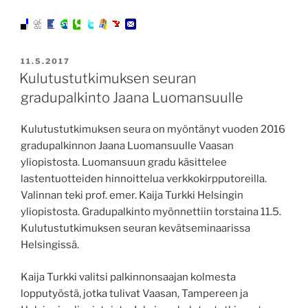
JULKAISTU
11.5.2017
Kulutustutkimuksen seuran
gradupalkinto Jaana Luomansuulle
Kulutustutkimuksen seura on myöntänyt vuoden 2016
gradupalkinnon Jaana Luomansuulle Vaasan
yliopistosta. Luomansuun gradu käsittelee
lastentuotteiden hinnoittelua verkkokirpputoreilla.
Valinnan teki prof. emer. Kaija Turkki Helsingin
yliopistosta. Gradupalkinto myönnettiin torstaina 11.5.
Kulutustutkimuksen seuran kevätseminaarissa
Helsingissä.
Kaija Turkki valitsi palkinnonsaajan kolmesta
lopputyöstä, jotka tulivat Vaasan, Tampereen ja