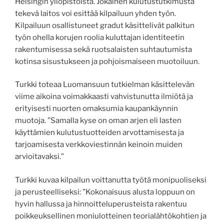
Helsingin yliopistoista. Jokainen kulutustutkimusta
tekevä laitos voi esittää kilpailuun yhden työn.
Kilpailuun osallistuneet gradut käsittelivät palkitun
työn ohella korujen roolia kuluttajan identiteetin
rakentumisessa sekä ruotsalaisten suhtautumista
kotinsa sisustukseen ja pohjoismaiseen muotoiluun.
Turkki toteaa Luomansuun tutkielman käsittelevän
viime aikoina voimakkaasti vahvistunutta ilmiötä ja
erityisesti nuorten omaksumia kaupankäynnin
muotoja. ”Samalla kyse on oman arjen eli lasten
käyttämien kulutustuotteiden arvottamisesta ja
tarjoamisesta verkkoviestinnän keinoin muiden
arvioitavaksi.”
Turkki kuvaa kilpailun voittanutta työtä monipuoliseksi
ja perusteelliseksi: ”Kokonaisuus alusta loppuun on
hyvin hallussa ja hinnoitteluperusteista rakentuu
poikkeuksellinen moniulotteinen teorialähtökohtien ja