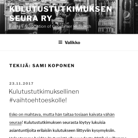
Siirry
KULUTUSTUTKIMUKSEN
sisältöön
SEURA RY
Finnish Association of Consumer Research
Valikko
TEKIJÄ:
SAMI KOPONEN
JULKAISTU
23.11.2017
Kulutustutkimuksellinen
#vaihtoehtoeskolle!
Esko on mahtava, mutta hän taitaa tosiaan kaivata vähän
seuraa
! Kulutustutkimuksen seurasta löytyy lukuisia
asiantuntijoita erilaisiin kulutukseen liittyviin kysymyksiin.