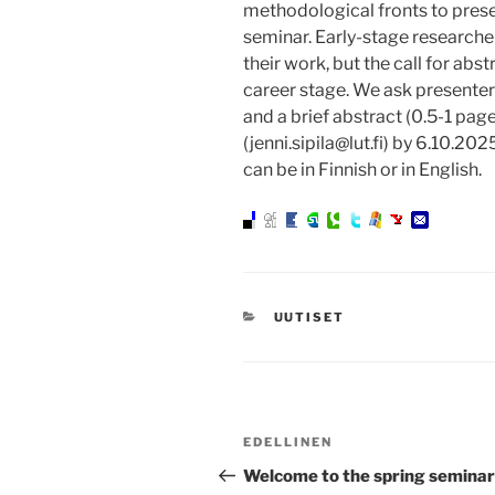
methodological fronts to prese
seminar. Early-stage researche
their work, but the call for abs
career stage. We ask presenters
and a brief abstract (0.5-1 page
(jenni.sipila@lut.fi) by 6.10.202
can be in Finnish or in English.
KATEGORIAT
UUTISET
Artikkelien
Edellinen
EDELLINEN
selaus
artikkeli
Welcome to the spring seminar