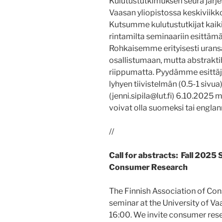
Kulutustutkimuksen seura järj
Vaasan yliopistossa keskiviikk
Kutsumme kulutustutkijat kaikil
rintamilta seminaariin esittäm
Rohkaisemme erityisesti uransa
osallistumaan, mutta abstrakti
riippumatta. Pyydämme esittäj
lyhyen tiivistelmän (0.5-1 sivua
(jenni.sipila@lut.fi) 6.10.2025 
voivat olla suomeksi tai englann
//
Call for abstracts:
Fall 2025 
Consumer Research
The Finnish Association of Con
seminar at the University of 
16:00. We invite consumer rese