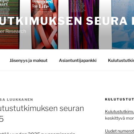
UTKIMUKSEN SEURA 
mer Research
Jäsenyys ja maksut
Asiantuntijapankki
Kulutustutk
KULUTUSTUT
SA LUUKKANEN
lutustutkimuksen seuran
Kulutustutkimu
5
keskittyvä monit
Uudet numerot j