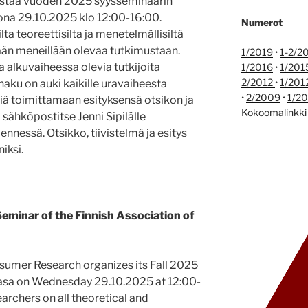
estää vuoden 2025 syysseminaarin
ona 29.10.2025 klo 12:00-16:00.
Numerot
ta teoreettisilta ja menetelmällisiltä
ään meneillään olevaa tutkimustaan.
1/2019
•
1-2/2
 alkuvaiheessa olevia tutkijoita
1/2016
•
1/201
2/2012
•
1/201
haku on auki kaikille uravaiheesta
•
2/2009
•
1/2
iä toimittamaan esityksensä otsikon ja
Kokoomalinkki
) sähköpostitse Jenni Sipilälle
mennessä. Otsikko, tiivistelmä ja esitys
iksi.
Seminar of the Finnish Association of
sumer Research organizes its Fall 2025
Vaasa on Wednesday 29.10.2025 at 12:00-
archers on all theoretical and