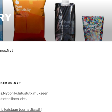
RY
imus.Nyt
KIMUS.NYT
s.Nyt
on kulutustutkimukseen
ieteellinen lehti.
ulkaistaan Journal.fi:ssä!
!