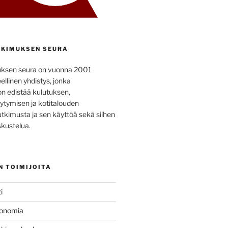
KIMUKSEN SEURA
uksen seura on vuonna 2001
ellinen yhdistys, jonka
on edistää kulutuksen,
ytymisen ja kotitalouden
utkimusta ja sen käyttöä sekä siihen
kustelua.
N TOIMIJOITA
i
konomia