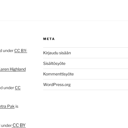
META
ed under
CC BY-
Kirjaudu sisään
Sisältösyöte
Karen Highland
Kommenttisyöte
WordPress.org
ed under
CC
etra Pak
is
CC BY
d under