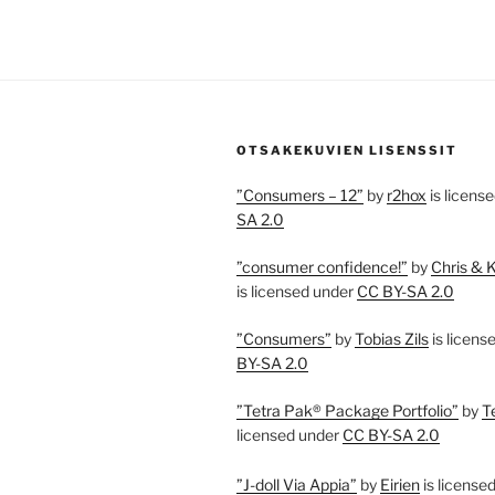
OTSAKEKUVIEN LISENSSIT
”Consumers – 12”
by
r2hox
is licens
SA 2.0
”consumer confidence!”
by
Chris & 
is licensed under
CC BY-SA 2.0
”Consumers”
by
Tobias Zils
is licens
BY-SA 2.0
”Tetra Pak® Package Portfolio”
by
T
licensed under
CC BY-SA 2.0
”J-doll Via Appia”
by
Eirien
is license