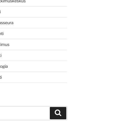
utkimuskeskus
i
usseura
ti
kimus
i
logia
i
Haku