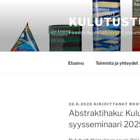
Siirry
sisältöön
KULUTUST
Finnish Association of Consu
Etusivu
Toiminta ja yhteydet
JULKAISTU
22.8.2025
KIRJOITTANUT
ROO
Abstraktihaku: Ku
syysseminaari 202