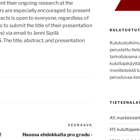
nt their ongoing research at the
rs are especially encouraged to present
tracts is open to everyone, regardless of
 to submit the title of their presentation
KULUTUSTUT
s) via email to Jenni Sipilä
5. The title, abstract, and presentation
Kulutustutkim
perustettu tiete
tarkoituksena 
kuluttajakäyttä
monitieteistä t
perustuvaa kes
TIETEENALA
AY, markkinoint
SEURAAVA
Seuraava
HY, kuluttajae
artikkeli
!
Haussa ehdokkaita pro gradu -