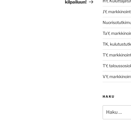
HY, Kuluttajat
kilpailuun!
JY, markkinoint
Nuorisotutkim
TaY, markkinoin
TK, kulutustut
TY, markkinoint
TY, taloussosio
VY, markkinoint
HAKU
Etsi: