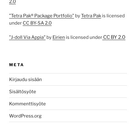
2.0
”Tetra Pak® Package Portfolio”
by
Tetra Pak
is licensed
under
CC BY-SA 2.0
CC BY 2.0
”J-doll Via Appia”
by
Eirien
is licensed under
META
Kirjaudu sisään
Sisältösyöte
Kommenttisyöte
WordPress.org