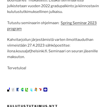
Boundaries” mukaisesti. Lisäksi seminaarissa
julkistetaan vuoden 2022 gradupalkinto ja kiinnostavin
kulutustutkimuksellinen julkaisu.
Tutustu seminaarin ohjelmaan:
Spring Seminar 2023
program
Kahvitarjoilun järjestämistä varten ilmoittauduthan
viimeistään 27.4.2023 sähköpostitse:
ilona.kousa[at]helsinki.fi. Seminaari on seuran jäsenille
maksuton.
Tervetuloa!
KULUTUSTUTKIMUS.NYT