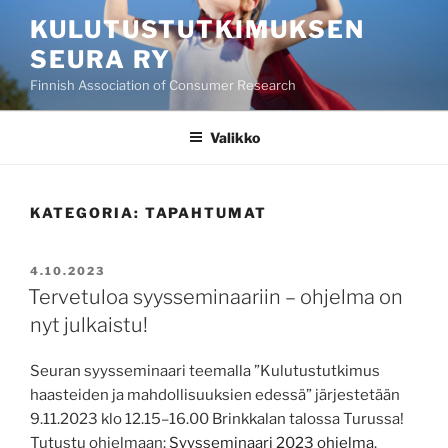
Siirry
KULUTUSTUTKIMUKSEN
sisältöön
SEURA RY
Finnish Association of Consumer Research
Valikko
KATEGORIA:
TAPAHTUMAT
JULKAISTU
4.10.2023
Tervetuloa syysseminaariin – ohjelma on
nyt julkaistu!
Seuran syysseminaari teemalla ”Kulutustutkimus
haasteiden ja mahdollisuuksien edessä” järjestetään
9.11.2023 klo 12.15–16.00 Brinkkalan talossa Turussa!
Tutustu ohjelmaan:
Syysseminaari 2023 ohjelma
.