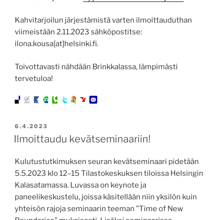
Kahvitarjoilun järjestämistä varten ilmoittauduthan
viimeistään 2.11.2023 sähköpostitse:
ilona.kousa[at]helsinki.fi.
Toivottavasti nähdään Brinkkalassa, lämpimästi
tervetuloa!
JULKAISTU
6.4.2023
Ilmoittaudu kevätseminaariin!
Kulutustutkimuksen seuran kevätseminaari pidetään
5.5.2023 klo 12–15 Tilastokeskuksen tiloissa Helsingin
Kalasatamassa. Luvassa on keynote ja
paneelikeskustelu, joissa käsitellään niin yksilön kuin
yhteisön rajoja seminaarin teeman ”Time of New