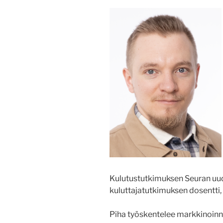
Kulutustutkimuksen Seuran uud
kuluttajatutkimuksen dosentti
Piha työskentelee markkinoinni