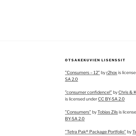
OTSAKEKUVIEN LISENSSIT
”Consumers – 12”
by
r2hox
is licens
SA 2.0
”consumer confidence!”
by
Chris & 
is licensed under
CC BY-SA 2.0
”Consumers”
by
Tobias Zils
is licens
BY-SA 2.0
”Tetra Pak® Package Portfolio”
by
T