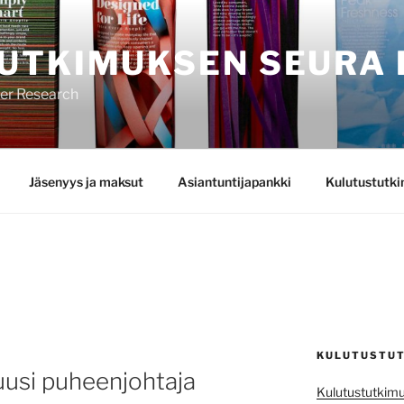
UTKIMUKSEN SEURA 
mer Research
Jäsenyys ja maksut
Asiantuntijapankki
Kulutustutk
KULUTUSTUT
 uusi puheenjohtaja
Kulutustutkimu