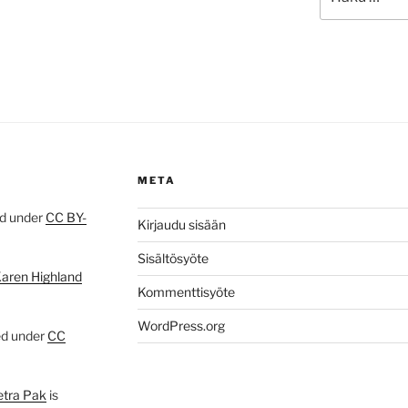
META
ed under
CC BY-
Kirjaudu sisään
Sisältösyöte
Karen Highland
Kommenttisyöte
WordPress.org
ed under
CC
etra Pak
is