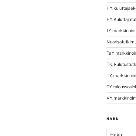
HY, kuluttajae
HY, Kuluttajat
JY, markkinoint
Nuorisotutkim
TaY, markkinoin
TK, kulutustut
TY, markkinoint
TY, taloussosio
VY, markkinoint
HAKU
Etsi: