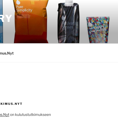
RY
imus.Nyt
KIMUS.NYT
s.Nyt
on kulutustutkimukseen