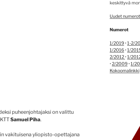
keskittyvä monit
Uudet numerot j
Numerot
1/2019
•
1-2/2
1/2016
•
1/201
2/2012
•
1/201
•
2/2009
•
1/2
Kokoomalinkki
eksi puheenjohtajaksi on valittu
, KTT
Samuel Piha
.
n vakituisena yliopisto-opettajana