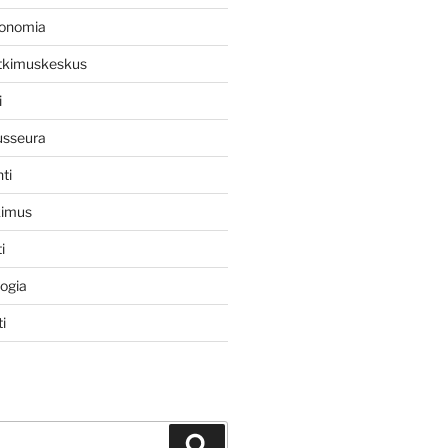
konomia
utkimuskeskus
i
usseura
ti
kimus
i
logia
i
Haku