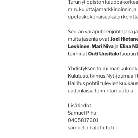
Turun yliopiston kauppakorkea
mm. kuluttajamarkkinoinnin ja
opetuskokonaisuuksien kehitt
Seuran varapuheenjohtajana j
muita jäseniä ovat
Joel Hietan
Leskinen
,
Mari Niva
ja
Elina N
toiminut
Outi Uusitalo
luopuu h
Yhdistyksen toiminnan kulmakiv
Kulutustutkimus.Nyt-journaali 
Hallitus pohtii tulevien kuukau
uudenlaisia toimintamuotoja.
Lisätiedot:
Samuel Piha
0405817601
samuel.piha[at]utu.fi