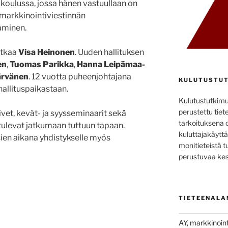
koulussa, jossa hänen vastuullaan on
 markkinointiviestinnän
äminen.
atkaa
Visa Heinonen
. Uuden hallituksen
en
,
Tuomas Parikka
,
Hanna Leipämaa-
ärvänen
. 12 vuotta puheenjohtajana
KULUTUSTUT
allituspaikastaan.
Kulutustutkim
perustettu tiete
et, kevät- ja syysseminaarit sekä
tarkoituksena 
tulevat jatkumaan tuttuun tapaan.
kuluttajakäyttä
sien aikana yhdistykselle myös
monitieteistä t
perustuvaa kes
TIETEENALA
AY, markkinoint