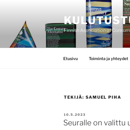
Siirry
sisältöön
KULUTUST
Finnish Association of Consu
Etusivu
Toiminta ja yhteydet
TEKIJÄ:
SAMUEL PIHA
JULKAISTU
10.5.2023
Seuralle on valittu