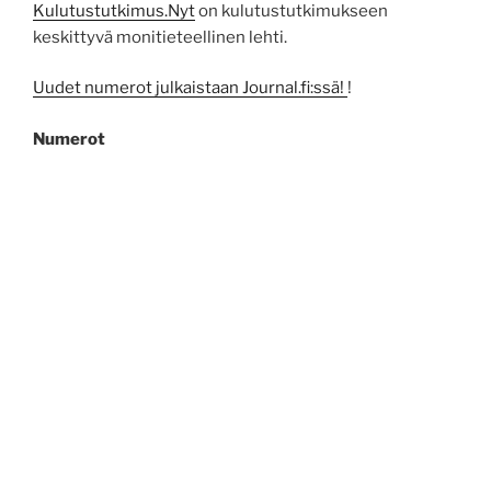
Kulutustutkimus.Nyt
on kulutustutkimukseen
keskittyvä monitieteellinen lehti.
Uudet numerot julkaistaan Journal.fi:ssä!
!
Numerot
1/2019
•
1-2/2018
•
2/2017
•
1/2017
•
2/2016
•
1/2016
•
1/2015
•
2/2014
•
1/2014
•
1-2/2013
•
2/2012
•
1/2012
•
2/2011
•
1/2011
•
2/2010
•
1/2010
•
2/2009
•
1/2009
•
1/2008
•
1/2007
•
Kokoomalinkki