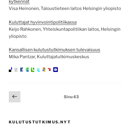
kytkennät
Visa Heinonen, Taloustieteen laitos Helsingin yliopisto
Kuluttajat hyvinvointipolitiikassa
Keijo Rahkonen, Yhteiskuntapolitiikan laitos, Helsingin
yliopisto
Kansallisen kulutustutkimuksen tulevaisuus
Mika Pantzar, Kuluttajatutkimuskeskus
Artikkelien
Edellinen
Sivu
43
sivu
sivutus
KULUTUSTUTKIMUS.NYT