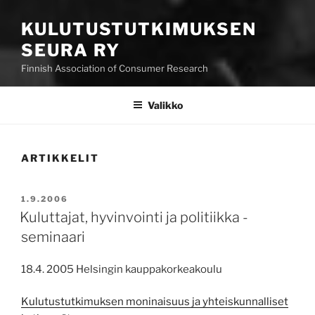
KULUTUSTUTKIMUKSEN
SEURA RY
Finnish Association of Consumer Research
Valikko
ARTIKKELIT
JULKAISTU
1.9.2006
Kuluttajat, hyvinvointi ja politiikka -
seminaari
18.4. 2005 Helsingin kauppakorkeakoulu
Kulutustutkimuksen moninaisuus ja yhteiskunnalliset